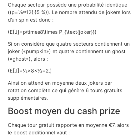
Chaque secteur possède une probabilité identique
((p=⅛≈12{·}5 %)). Le nombre attendu de jokers lors
d’un spin est donc :
(E[J]=p\times8\times P_{\text{joker}})
Si on considère que quatre secteurs contiennent un
joker («pumpkin») et quatre contiennent un ghost
(«ghost»), alors :
(E[J]=½×8×½=2.)
Ainsi on attend en moyenne deux jokers par
rotation complète ce qui génère 6 tours gratuits
supplémentaires.
Boost moyen du cash prize
Chaque tour gratuit rapporte en moyenne €7, alors
le boost additionnel vaut :