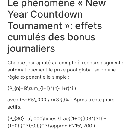
Le phénomène « New
Year Countdown
Tournament »: effets
cumulés des bonus
journaliers
Chaque jour ajouté au compte à rebours augmente
automatiquement le prize pool global selon une
règle exponentielle simple :
(P_{n}=B\sum_{i=1}^{n}(1+r)^i,)
avec (B=€5\,000,\ r=3 {·}%.) Après trente jours
actifs,
(P_{30}=5\,000\times \frac{(1+0{·}03^{31})-
(1+0{·}03)}{0{·}03}\approx €215\,700.)