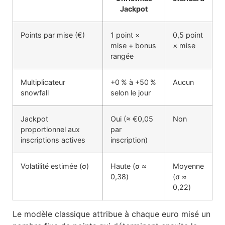
Jackpot
Points par mise (€)
1 point ×
0,5 point
mise + bonus
× mise
rangée
Multiplicateur
+0 % à +50 %
Aucun
snowfall
selon le jour
Jackpot
Oui (≈ €0,05
Non
proportionnel aux
par
inscriptions actives
inscription)
Volatilité estimée (σ)
Haute (σ ≈
Moyenne
0,38)
(σ ≈
0,22)
Le modèle classique attribue à chaque euro misé un