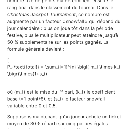
nombre fixe de points qui déterminent ensuite le
rang final dans le classement du tournoi. Dans le
Christmas Jackpot Tournament
, ce nombre est
augmenté par un facteur « snowfall » qui dépend du
jour calendaire : plus on joue tôt dans la période
festive, plus le multiplicateur peut atteindre jusqu’à
50 % supplémentaire sur les points gagnés. La
formule générale devient :
[
P_{\text{total}} = \sum_{i=1}^{n} \bigl( m_i \times k_i
\bigr)\times(1+s_i)
]
où (m_i) est la mise du iᵉᵉ pari, (k_i) le coefficient
base (=1 point/€), et (s_i) le facteur snowfall
variable entre 0 et 0,5.
Supposons maintenant qu’un joueur achète un ticket
moyen de 30 € réparti sur cinq parties égales