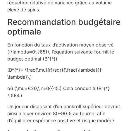
réduction relative de variance grâce au volume
élevé de spins.
Recommandation budgétaire
optimale
En fonction du taux d’activation moyen observé
((\lambda≈0{·}65)), l’équation suivante fournit le
budget optimal (B^{*}):
(B^{*}= \frac{\mu}{r}\sqrt{\frac{\lambda}{1-
\lambda}},)
où (\mu=€20,\ r=0{·}15.) Cela conduit à (B^{*}
≈€84.)
Un joueur disposant d’un bankroll supérieur devrait
ainsi allouer environ 80–90 € au tournoi afin
d’équilibrer espérance positive et risque modéré.