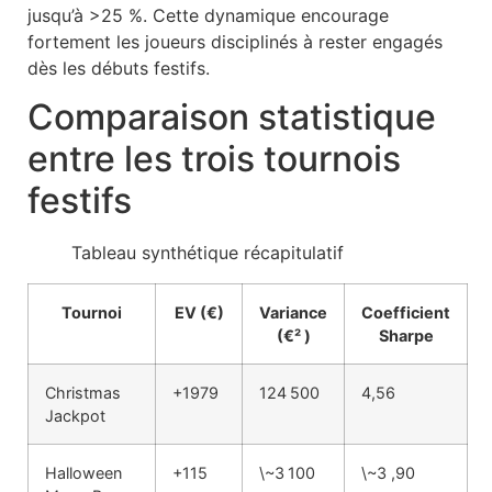
jusqu’à >25 %. Cette dynamique encourage
fortement les joueurs disciplinés à rester engagés
dès les débuts festifs.
Comparaison statistique
entre les trois tournois
festifs
Tableau synthétique récapitulatif
Tournoi
EV (€)
Variance
Coefficient
(€² )
Sharpe
Christmas
+1979
124 500
4,56
Jackpot
Halloween
+115
\~3 100
\~3 ,90