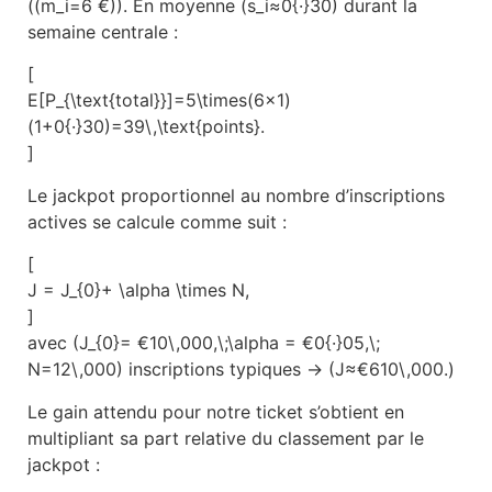
((m_i=6 €)). En moyenne (s_i≈0{·}30) durant la
semaine centrale :
[
E[P_{\text{total}}]=5\times(6×1)
(1+0{·}30)=39\,\text{points}.
]
Le jackpot proportionnel au nombre d’inscriptions
actives se calcule comme suit :
[
J = J_{0}+ \alpha \times N,
]
avec (J_{0}= €10\,000,\;\alpha = €0{·}05,\;
N=12\,000) inscriptions typiques → (J≈€610\,000.)
Le gain attendu pour notre ticket s’obtient en
multipliant sa part relative du classement par le
jackpot :