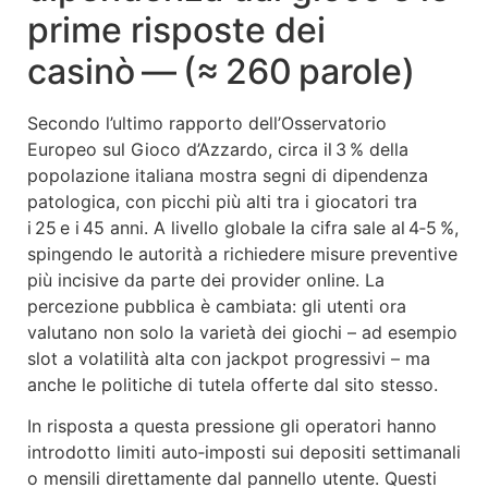
prime risposte dei
casinò — (≈ 260 parole)
Secondo l’ultimo rapporto dell’Osservatorio
Europeo sul Gioco d’Azzardo, circa il 3 % della
popolazione italiana mostra segni di dipendenza
patologica, con picchi più alti tra i giocatori tra
i 25 e i 45 anni. A livello globale la cifra sale al 4‑5 %,
spingendo le autorità a richiedere misure preventive
più incisive da parte dei provider online. La
percezione pubblica è cambiata: gli utenti ora
valutano non solo la varietà dei giochi – ad esempio
slot a volatilità alta con jackpot progressivi – ma
anche le politiche di tutela offerte dal sito stesso.
In risposta a questa pressione gli operatori hanno
introdotto limiti auto‑imposti sui depositi settimanali
o mensili direttamente dal pannello utente. Questi