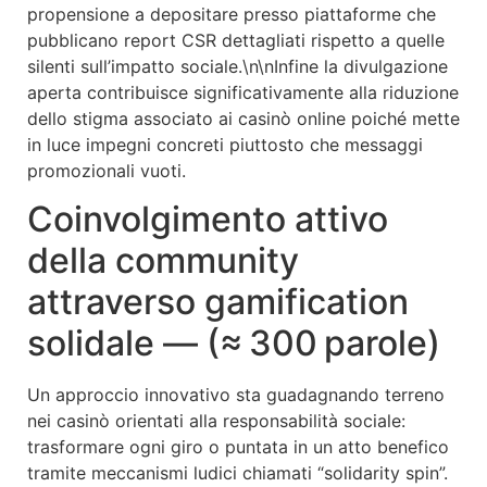
propensione a depositare presso piattaforme che
pubblicano report CSR dettagliati rispetto a quelle
silenti sull’impatto sociale.\n\nInfine la divulgazione
aperta contribuisce significativamente alla riduzione
dello stigma associato ai casinò online poiché mette
in luce impegni concreti piuttosto che messaggi
promozionali vuoti.
Coinvolgimento attivo
della community
attraverso gamification
solidale — (≈ 300 parole)
Un approccio innovativo sta guadagnando terreno
nei casinò orientati alla responsabilità sociale:
trasformare ogni giro o puntata in un atto benefico
tramite meccanismi ludici chiamati “solidarity spin”.