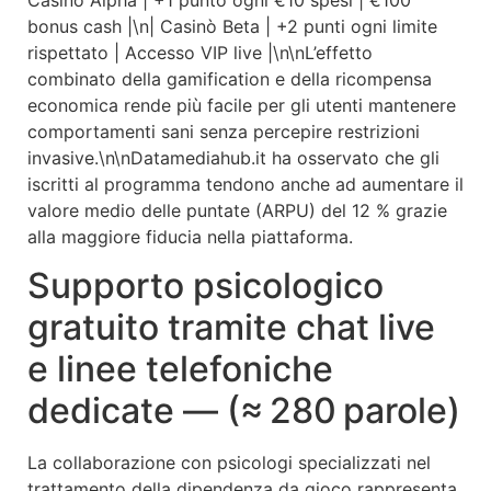
Casinò Alpha | +1 punto ogni €10 spesi | €100
bonus cash |\n| Casinò Beta | +2 punti ogni limite
rispettato | Accesso VIP live |\n\nL’effetto
combinato della gamification e della ricompensa
economica rende più facile per gli utenti mantenere
comportamenti sani senza percepire restrizioni
invasive.\n\nDatamediahub.it ha osservato che gli
iscritti al programma tendono anche ad aumentare il
valore medio delle puntate (ARPU) del 12 % grazie
alla maggiore fiducia nella piattaforma.
Supporto psicologico
gratuito tramite chat live
e linee telefoniche
dedicate — (≈ 280 parole)
La collaborazione con psicologi specializzati nel
trattamento della dipendenza da gioco rappresenta