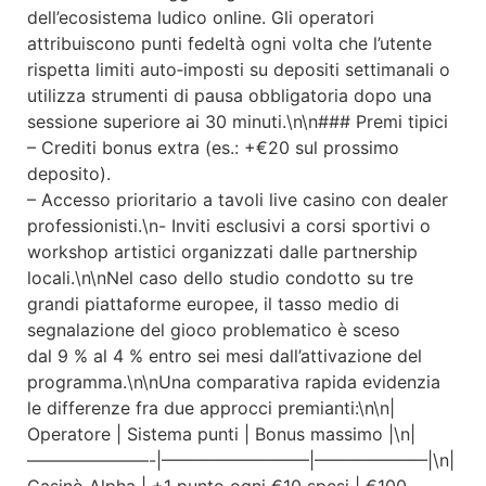
dell’ecosistema ludico online. Gli operatori
attribuiscono punti fedeltà ogni volta che l’utente
rispetta limiti auto‑imposti su depositi settimanali o
utilizza strumenti di pausa obbligatoria dopo una
sessione superiore ai 30 minuti.\n\n### Premi tipici
– Crediti bonus extra (es.: +€20 sul prossimo
deposito).
– Accesso prioritario a tavoli live casino con dealer
professionisti.\n- Inviti esclusivi a corsi sportivi o
workshop artistici organizzati dalle partnership
locali.\n\nNel caso dello studio condotto su tre
grandi piattaforme europee, il tasso medio di
segnalazione del gioco problematico è sceso
dal 9 % al 4 % entro sei mesi dall’attivazione del
programma.\n\nUna comparativa rapida evidenzia
le differenze fra due approcci premianti:\n\n|
Operatore | Sistema punti | Bonus massimo |\n|
———————-|————————–|——————–|\n|