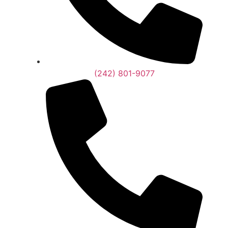
(242) 801-9077