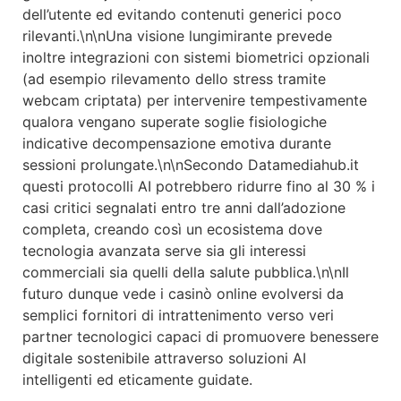
dell’utente ed evitando contenuti generici poco
rilevanti.\n\nUna visione lungimirante prevede
inoltre integrazioni con sistemi biometrici opzionali
(ad esempio rilevamento dello stress tramite
webcam criptata) per intervenire tempestivamente
qualora vengano superate soglie fisiologiche
indicative decompensazione emotiva durante
sessioni prolungate.\n\nSecondo Datamediahub.it
questi protocolli AI potrebbero ridurre fino al 30 % i
casi critici segnalati entro tre anni dall’adozione
completa, creando così un ecosistema dove
tecnologia avanzata serve sia gli interessi
commerciali sia quelli della salute pubblica.\n\nIl
futuro dunque vede i casinò online evolversi da
semplici fornitori di intrattenimento verso veri
partner tecnologici capaci di promuovere benessere
digitale sostenibile attraverso soluzioni AI
intelligenti ed eticamente guidate.