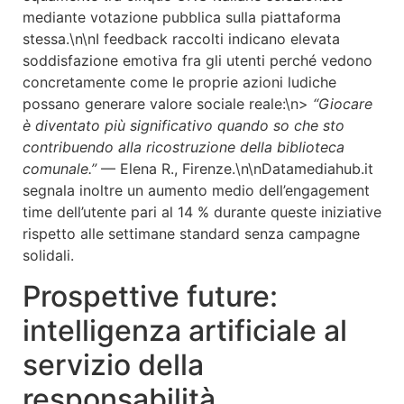
mediante votazione pubblica sulla piattaforma
stessa.\n\nI feedback raccolti indicano elevata
soddisfazione emotiva fra gli utenti perché vedono
concretamente come le proprie azioni ludiche
possano generare valore sociale reale:\n>
“Giocare
è diventato più significativo quando so che sto
contribuendo alla ricostruzione della biblioteca
comunale.”
— Elena R., Firenze.\n\nDatamediahub.it
segnala inoltre un aumento medio dell’engagement
time dell’utente pari al 14 % durante queste iniziative
rispetto alle settimane standard senza campagne
solidali.
Prospettive future:
intelligenza artificiale al
servizio della
responsabilità