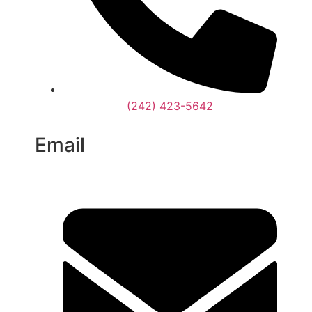
(242) 423-5642
Email