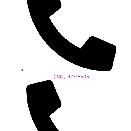
(242) 677-5505