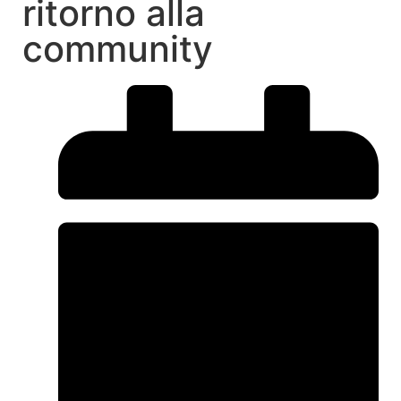
ritorno alla
community