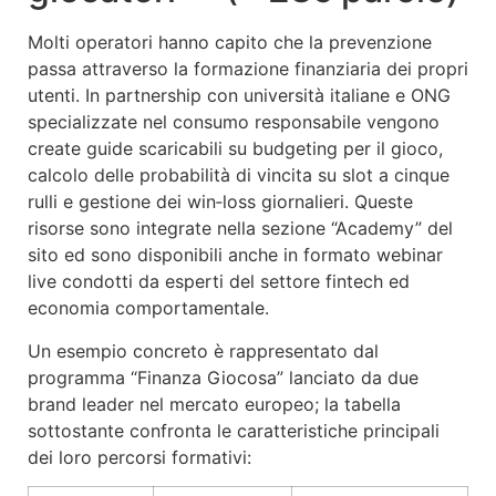
Molti operatori hanno capito che la prevenzione
passa attraverso la formazione finanziaria dei propri
utenti. In partnership con università italiane e ONG
specializzate nel consumo responsabile vengono
create guide scaricabili su budgeting per il gioco,
calcolo delle probabilità di vincita su slot a cinque
rulli e gestione dei win‑loss giornalieri. Queste
risorse sono integrate nella sezione “Academy” del
sito ed sono disponibili anche in formato webinar
live condotti da esperti del settore fintech ed
economia comportamentale.
Un esempio concreto è rappresentato dal
programma “Finanza Giocosa” lanciato da due
brand leader nel mercato europeo; la tabella
sottostante confronta le caratteristiche principali
dei loro percorsi formativi: