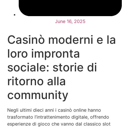
June 16, 2025
Casinò moderni e la
loro impronta
sociale: storie di
ritorno alla
community
Negli ultimi dieci anni i casinò online hanno
trasformato l’intrattenimento digitale, offrendo
esperienze di gioco che vanno dal classico slot