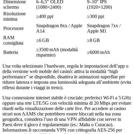
Dimensione
6–6,5″ OLED
9–10″ IPS
schermo
(1080×2400)
(1920×1200)
Risoluzione
≥400 ppi
≥300 ppi
minima
Snapdragon 8xx / Apple
Snapdragon 7xx /
Processore
A14
Apple M1
RAM
≥6 GB
≥8 GB
consigliata
≥3500 mAh (modalità
Batteria
≥6000 mAh
risparmio)
Una volta selezionato l’hardware, regola le impostazioni dell’app o
della versione web mobile del casinò: attiva la modalità “high
performance” se disponibile, disattiva le animazioni superflue per
ridurre latenza e imposta una luminosità adeguata all’ambiente (evita
riflessi durante i viaggi in treno).
Una connessione internet stabile è cruciale; preferisci Wi‑Fi a 5 GHz
oppure una rete LTE/5G con velocità minima di 20 Mbps per evitare
ritardi nella visualizzazione delle carte live. Per accedere ai casino
sicuri non AAMS che potrebbero essere bloccati nella tua zona
geografica, considera l’uso di una VPN affidabile con server in
Paesi dove il gioco è regolamentato (es.: Malta o Curacao).
Informazione.It raccomanda VPN con crittografia AES‑256 per