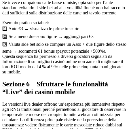
Se invece compaiono carte basse o miste, opta solo per l’ante
standard evitando il side bet ad alta volatilità finché non hai raccolto
dati sufficienti sulla distribuzione delle carte nel tavolo corrente.
Esempio pratico su tablet:
1️⃣ Ante €3 → visualizza le prime tre carte
2️⃣ Se almeno due sono figure → aggiungi pari €3
3️⃣ Valuta side bet solo se compare un Asso + due figure dello stesso
seme → scommetti €1 bonus (payout potenziale +500%).
Questa sequenza ha permesso a diversi giocatori segnalati da
Informazione.It sui migliori casinò online non aams di migliorare il
loro ROI medio dal 4 % al 9 % nelle prime cinquanta mani giocate
su mobile.
Sezione 6 – Sfruttare le funzionalità
“Live” dei casinò mobile
Le versioni live dealer offrono un’esperienza più immersiva rispetto
agli RNG tradizionali perché permettono al giocatore di osservare in
tempo reale le mosse del croupier tramite webcam ottimizzata per
cellulare. La differenza principale risiede nella percezione della
trasparenza: vedere fisicamente le carte mescolate riduce dubbi sul