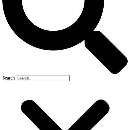
Search