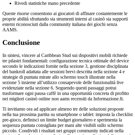
Rivedi statistiche mano precedente
Queste risorse consentono ai giocatori di affinare costantemente le
proprie abilità sfruttando sia strumenti interni al casinò sia supporti
esterni riconosciuti dalla community italiana dei giochi senza
AAMS.
Conclusione
In sintesi, vincere al Caribbean Stud sui dispositivi mobili richiede
tre pilastri fondamentali: configurazione tecnica ottimale del device
secondo le indicazioni fornite nella sezione 3, gestione disciplinata
del bankroll adattata alle sessioni brevi descritta nella sezione 4 e
strategie di puntata mirate allo schermo touch illustrate nella
sezione 5 insieme all’utilizzo consapevole delle funzionalità live
evidenziate nella sezione 6. Seguendo questi passaggi potrai
trasformare ogni pausa caffè in una opportunità concreta di profitto
nei migliori casinò online non aams recensiti da Informazione.It.
Ti invitiamo ora ad applicare almeno tre delle soluzioni proposte
nella tua prossima partita su smartphone o tablet: imposta la checklist
pre‑gioco, definisci un limite budget giornaliero e sperimenta la
sequenza puntata consigliata per mani alte visibili sullo schermo
piccolo. Condividi i risultati nei gruppi community indicati nella