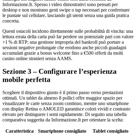
Informazione.It. Spesso i video dimostrativi sono pensati per
desktop e non mostrano gesti swipe o tap necessari per confermare
le puntate sul cellulare, lasciando gli utenti senza una guida pratica
concreta.
Questi ostacoli incidono direttamente sulle probabilità di vincita: una
lettura errata della carta può far perdere un potenziale pari con valore
+1 % di RTP; una gestione impropria del bankroll può portare a
sessioni negative prolungate che erodono anche piccoli guadagni
accumulati grazie a bonus welcome fino a €500 offerti da molti
casino online stranieri senza AAMS.
Sezione 3 – Configurare l’esperienza
mobile perfetta
Scegliere il dispositivo giusto è il primo passo verso prestazioni
ottimali. Un tablet da almeno 8 pollici offre maggior spazio per
visualizzare le carte senza zoom continuo, mentre uno smartphone
con display Retina o AMOLED garantisce colori vividi e contrasto
elevato per distinguere i semi rapidamente. Di seguito una tabella
comparativa suggerita da Informazione.It per orientare la scelta:
Caratteristica
Smartphone consigliato
Tablet consigliato