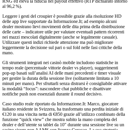
RNG ed eleva la fiducia nel payout effettivo (RTP dichiarato intorno
al 96,2 %).
Leggere i gesti del croupier è possibile grazie alla risoluzione HD
delle app live supportate da Informazione.It; ad esempio alcuni
dealer mostrano lievi movimenti delle dita prima della distribuzione
delle carte – indicatore utile per valutare eventuali pattern ricorrenti
nei mazzi mescolati digitalmente (anche se legalmente casuale).
Utilizzare questi indizi richiede attenzione ma può migliorare
leggermente la decisione sul pari o sul fold nelle fasi critiche della
mano.
Gli strumenti integrati nei casinò mobile includono statistiche in
tempo reale (percentuale vittorie dealer vs player), suggerimenti
pop‑up basati sull’analisi AI delle mani precedenti e timer visuale
per gestire la durata della sessione live (solitamente limitata a 10
minuti per mano). Per sfruttarli senza distrarsi è consigliabile attivare
la modalità “focus”: nascondere chat pubbliche e disattivare
notifiche push non essenziali durante il round decisivo.
Caso studio reale riportato da Informazione.It: Marco, giocatore
italiano residente in Svizzera, ha trasformato una perdita iniziale di
€120 in una vincita netta di €850 grazie all’utilizzo combinato della
funzione “quick view” che mostra subito la mano completa del
dealer e dell’utente su tablet da 10″ durante una sessione live su un
casino sicuro non AAMS con licenza Curacao. La sua strategia