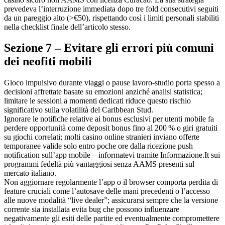
prevedeva l’interruzione immediata dopo tre fold consecutivi seguiti
da un pareggio alto (>€50), rispettando così i limiti personali stabiliti
nella checklist finale dell’articolo stesso.
Sezione 7 – Evitare gli errori più comuni
dei neofiti mobili
Gioco impulsivo durante viaggi o pause lavoro‑studio porta spesso a
decisioni affrettate basate su emozioni anziché analisi statistica;
limitare le sessioni a momenti dedicati riduce questo rischio
significativo sulla volatilità del Caribbean Stud.
Ignorare le notifiche relative ai bonus esclusivi per utenti mobile fa
perdere opportunità come deposit bonus fino al 200 % o giri gratuiti
su giochi correlati; molti casino online stranieri inviano offerte
temporanee valide solo entro poche ore dalla ricezione push
notification sull’app mobile – informatevi tramite Informazione.It sui
programmi fedeltà più vantaggiosi senza AAMS presenti sul
mercato italiano.
Non aggiornare regolarmente l’app o il browser comporta perdita di
feature cruciali come l’autosave delle mani precedenti o l’accesso
alle nuove modalità “live dealer”; assicurarsi sempre che la versione
corrente sia installata evita bug che possono influenzare
negativamente gli esiti delle partite ed eventualmente compromettere