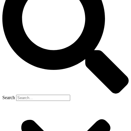
Search