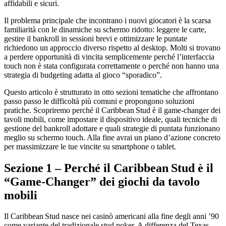
affidabili e sicuri.
Il problema principale che incontrano i nuovi giocatori è la scarsa
familiarità con le dinamiche su schermo ridotto: leggere le carte,
gestire il bankroll in sessioni brevi e ottimizzare le puntate
richiedono un approccio diverso rispetto al desktop. Molti si trovano
a perdere opportunità di vincita semplicemente perché l’interfaccia
touch non è stata configurata correttamente o perché non hanno una
strategia di budgeting adatta al gioco “sporadico”.
Questo articolo è strutturato in otto sezioni tematiche che affrontano
passo passo le difficoltà più comuni e propongono soluzioni
pratiche. Scopriremo perché il Caribbean Stud è il game‑changer dei
tavoli mobili, come impostare il dispositivo ideale, quali tecniche di
gestione del bankroll adottare e quali strategie di puntata funzionano
meglio su schermo touch. Alla fine avrai un piano d’azione concreto
per massimizzare le tue vincite su smartphone o tablet.
Sezione 1 – Perché il Caribbean Stud è il
“Game‑Changer” dei giochi da tavolo
mobili
Il Caribbean Stud nasce nei casinò americani alla fine degli anni ’90
come variante del tradizionale stud poker. A differenza del Texas