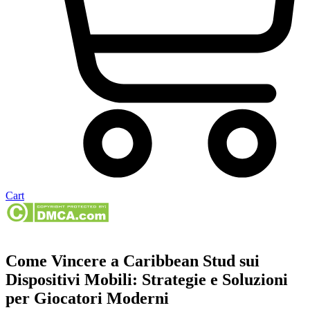
Cart
Come Vincere a Caribbean Stud sui
Dispositivi Mobili: Strategie e Soluzioni
per Giocatori Moderni