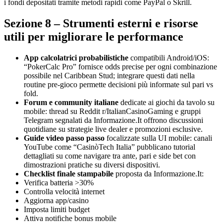
i fondi depositati tramite metodi rapidi come PayPal o Skrill.
Sezione 8 – Strumenti esterni e risorse
utili per migliorare le performance
App calcolatrici probabilistiche
compatibili Android/iOS:
“PokerCalc Pro” fornisce odds precise per ogni combinazione
possibile nel Caribbean Stud; integrare questi dati nella
routine pre‑gioco permette decisioni più informate sul pari vs
fold.
Forum e community italiane
dedicate ai giochi da tavolo su
mobile: thread su Reddit r/ItalianCasinoGaming e gruppi
Telegram segnalati da Informazione.It offrono discussioni
quotidiane su strategie live dealer e promozioni esclusive.
Guide video passo passo
focalizzate sulla UI mobile: canali
YouTube come “CasinòTech Italia” pubblicano tutorial
dettagliati su come navigare tra ante, pari e side bet con
dimostrazioni pratiche su diversi dispositivi.
Checklist finale stampabile
proposta da Informazione.It:
Verifica batteria >30%
Controlla velocità internet
Aggiorna app/casino
Imposta limiti budget
Attiva notifiche bonus mobile