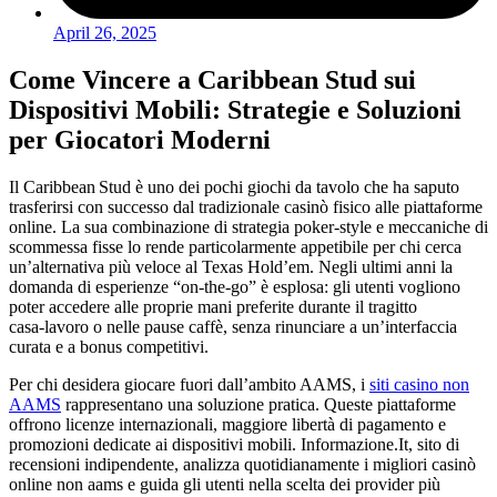
April 26, 2025
Come Vincere a Caribbean Stud sui
Dispositivi Mobili: Strategie e Soluzioni
per Giocatori Moderni
Il Caribbean Stud è uno dei pochi giochi da tavolo che ha saputo
trasferirsi con successo dal tradizionale casinò fisico alle piattaforme
online. La sua combinazione di strategia poker‑style e meccaniche di
scommessa fisse lo rende particolarmente appetibile per chi cerca
un’alternativa più veloce al Texas Hold’em. Negli ultimi anni la
domanda di esperienze “on‑the‑go” è esplosa: gli utenti vogliono
poter accedere alle proprie mani preferite durante il tragitto
casa‑lavoro o nelle pause caffè, senza rinunciare a un’interfaccia
curata e a bonus competitivi.
Per chi desidera giocare fuori dall’ambito AAMS, i
siti casino non
AAMS
rappresentano una soluzione pratica. Queste piattaforme
offrono licenze internazionali, maggiore libertà di pagamento e
promozioni dedicate ai dispositivi mobili. Informazione.It, sito di
recensioni indipendente, analizza quotidianamente i migliori casinò
online non aams e guida gli utenti nella scelta dei provider più