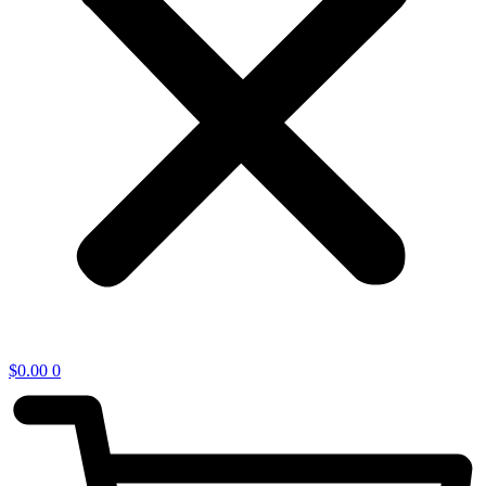
$
0.00
0