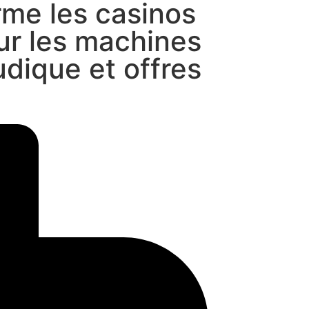
rme les casinos
ur les machines
udique et offres