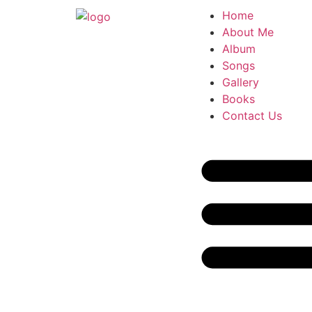
Home
About Me
Album
Songs
Gallery
Books
Contact Us