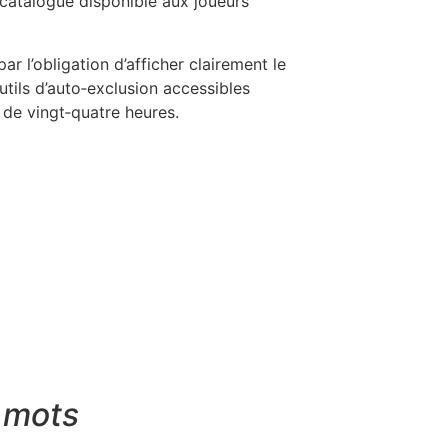
u catalogue disponible aux joueurs
ar l’obligation d’afficher clairement le
tils d’auto‑exclusion accessibles
 de vingt‑quatre heures.
 mots