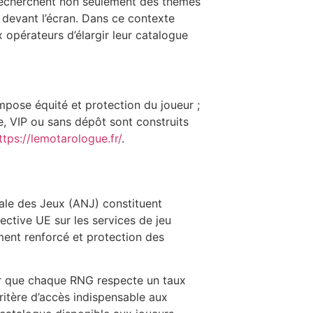
recherchent non seulement des thèmes
devant l’écran. Dans ce contexte
 opérateurs d’élargir leur catalogue
mpose équité et protection du joueur ;
e, VIP ou sans dépôt sont construits
ttps://lemotarologue.fr/
.
ale des Jeux (ANJ) constituent
ctive UE sur les services de jeu
ment renforcé et protection des
rer que chaque RNG respecte un taux
ritère d’accès indispensable aux