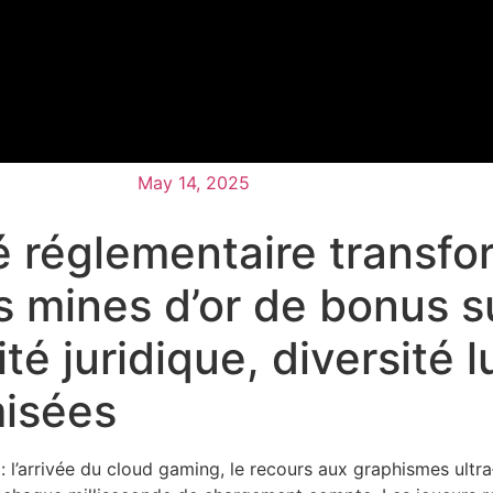
May 14, 2025
 réglementaire transfo
s mines d’or de bonus s
té juridique, diversité l
misées
 l’arrivée du cloud gaming, le recours aux graphismes ultra‑r