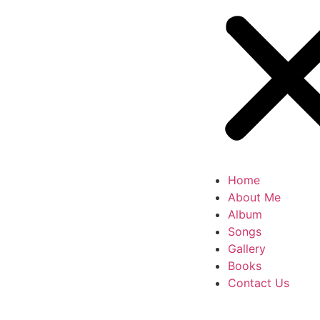
Home
About Me
Album
Songs
Gallery
Books
Contact Us