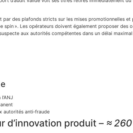
port d’audit valide voit ses titres retirés immédiatement d
t par des plafonds stricts sur les mises promotionnelles et p
e spin ». Les opérateurs doivent également proposer des ou
té suspecte aux autorités compétentes dans un délai maximal
le
 l’ANJ
manent
autorités anti‑fraude
 d’innovation produit –
≈ 260