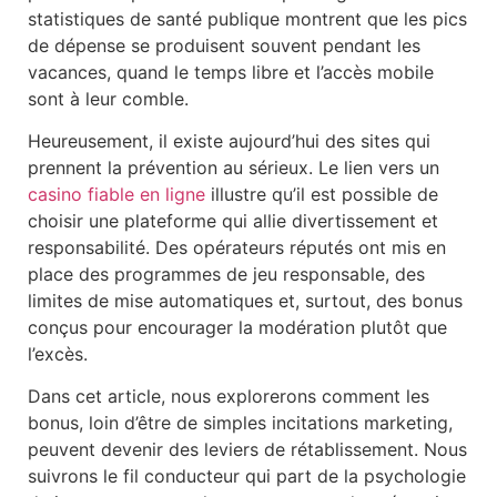
statistiques de santé publique montrent que les pics
de dépense se produisent souvent pendant les
vacances, quand le temps libre et l’accès mobile
sont à leur comble.
Heureusement, il existe aujourd’hui des sites qui
prennent la prévention au sérieux. Le lien vers un
casino fiable en ligne
illustre qu’il est possible de
choisir une plateforme qui allie divertissement et
responsabilité. Des opérateurs réputés ont mis en
place des programmes de jeu responsable, des
limites de mise automatiques et, surtout, des bonus
conçus pour encourager la modération plutôt que
l’excès.
Dans cet article, nous explorerons comment les
bonus, loin d’être de simples incitations marketing,
peuvent devenir des leviers de rétablissement. Nous
suivrons le fil conducteur qui part de la psychologie