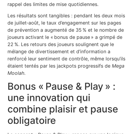
rappel des limites de mise quotidiennes.
Les résultats sont tangibles : pendant les deux mois
de juillet‑août, le taux d’engagement sur les pages
de prévention a augmenté de 35 % et le nombre de
joueurs activant le « bonus de pause » a grimpé de
22 %. Les retours des joueurs soulignent que le
mélange de divertissement et d’information a
renforcé leur sentiment de contrôle, même lorsqu’ils
étaient tentés par les jackpots progressifs de
Mega
Moolah
.
Bonus « Pause & Play » :
une innovation qui
combine plaisir et pause
obligatoire