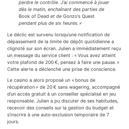
perdre le contrôle. J’ai commencé à jouer
dès le matin, enchaînant des parties de
Book of Dead
et de
Gonzo’s Quest
pendant plus de six heures. »
Le déclic est survenu lorsqu’une notification de
dépassement de la limite de dépôt quotidienne a
clignoté sur son écran. Julien a immédiatement reçu
un message du service client : « Vous avez atteint
votre plafond de 200 €, pensez à faire une pause. »
Cette alerte a déclenché une prise de conscience.
Le casino a alors proposé un « bonus de
récupération » de 20 € sans wagering, accompagné
d’un accès gratuit à un conseiller spécialisé en jeu
responsable. Julien a pu discuter de ses habitudes,
recevoir des conseils sur la gestion du budget et
s’inscrire à une auto‑exclusion temporaire de 7
jours.