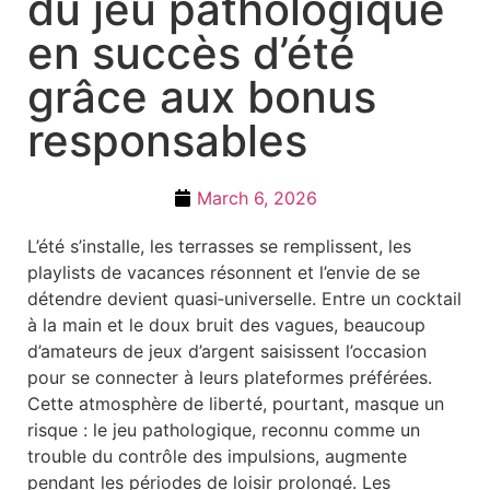
du jeu pathologique
en succès d’été
grâce aux bonus
responsables
March 6, 2026
L’été s’installe, les terrasses se remplissent, les
playlists de vacances résonnent et l’envie de se
détendre devient quasi‑universelle. Entre un cocktail
à la main et le doux bruit des vagues, beaucoup
d’amateurs de jeux d’argent saisissent l’occasion
pour se connecter à leurs plateformes préférées.
Cette atmosphère de liberté, pourtant, masque un
risque : le jeu pathologique, reconnu comme un
trouble du contrôle des impulsions, augmente
pendant les périodes de loisir prolongé. Les