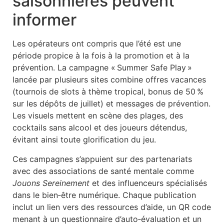
saisonnières peuvent
informer
Les opérateurs ont compris que l’été est une
période propice à la fois à la promotion et à la
prévention. La campagne « Summer Safe Play »
lancée par plusieurs sites combine offres vacances
(tournois de slots à thème tropical, bonus de 50 %
sur les dépôts de juillet) et messages de prévention.
Les visuels mettent en scène des plages, des
cocktails sans alcool et des joueurs détendus,
évitant ainsi toute glorification du jeu.
Ces campagnes s’appuient sur des partenariats
avec des associations de santé mentale comme
Jouons Sereinement
et des influenceurs spécialisés
dans le bien‑être numérique. Chaque publication
inclut un lien vers des ressources d’aide, un QR code
menant à un questionnaire d’auto‑évaluation et un