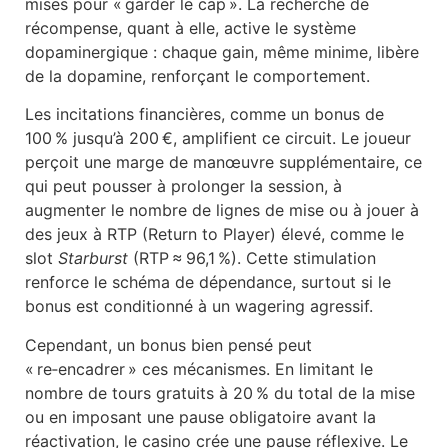
mises pour « garder le cap ». La recherche de
récompense, quant à elle, active le système
dopaminergique : chaque gain, même minime, libère
de la dopamine, renforçant le comportement.
Les incitations financières, comme un bonus de
100 % jusqu’à 200 €, amplifient ce circuit. Le joueur
perçoit une marge de manœuvre supplémentaire, ce
qui peut pousser à prolonger la session, à
augmenter le nombre de lignes de mise ou à jouer à
des jeux à RTP (Return to Player) élevé, comme le
slot
Starburst
(RTP ≈ 96,1 %). Cette stimulation
renforce le schéma de dépendance, surtout si le
bonus est conditionné à un wagering agressif.
Cependant, un bonus bien pensé peut
« re‑encadrer » ces mécanismes. En limitant le
nombre de tours gratuits à 20 % du total de la mise
ou en imposant une pause obligatoire avant la
réactivation, le casino crée une pause réflexive. Le