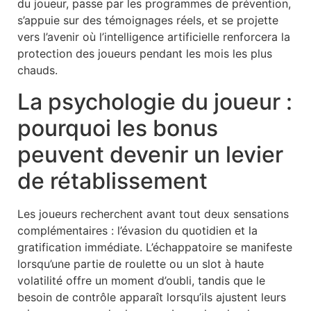
du joueur, passe par les programmes de prévention,
s’appuie sur des témoignages réels, et se projette
vers l’avenir où l’intelligence artificielle renforcera la
protection des joueurs pendant les mois les plus
chauds.
La psychologie du joueur :
pourquoi les bonus
peuvent devenir un levier
de rétablissement
Les joueurs recherchent avant tout deux sensations
complémentaires : l’évasion du quotidien et la
gratification immédiate. L’échappatoire se manifeste
lorsqu’une partie de roulette ou un slot à haute
volatilité offre un moment d’oubli, tandis que le
besoin de contrôle apparaît lorsqu’ils ajustent leurs