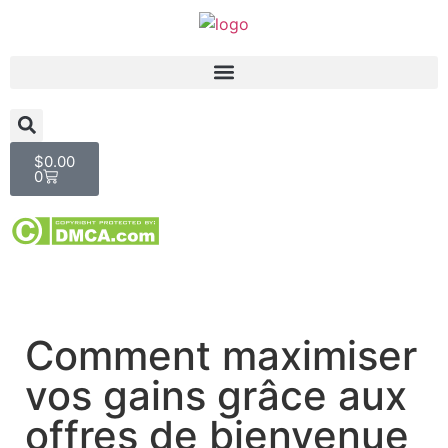
$
0.00
0
Comment maximiser
vos gains grâce aux
offres de bienvenue