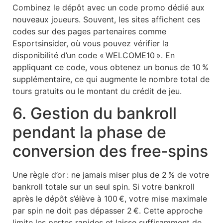
Combinez le dépôt avec un code promo dédié aux
nouveaux joueurs. Souvent, les sites affichent ces
codes sur des pages partenaires comme
Esportsinsider, où vous pouvez vérifier la
disponibilité d’un code « WELCOME10 ». En
appliquant ce code, vous obtenez un bonus de 10 %
supplémentaire, ce qui augmente le nombre total de
tours gratuits ou le montant du crédit de jeu.
6. Gestion du bankroll
pendant la phase de
conversion des free‑spins
Une règle d’or : ne jamais miser plus de 2 % de votre
bankroll totale sur un seul spin. Si votre bankroll
après le dépôt s’élève à 100 €, votre mise maximale
par spin ne doit pas dépasser 2 €. Cette approche
limite les pertes rapides et laisse suffisamment de