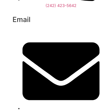
(242) 423-5642
Email