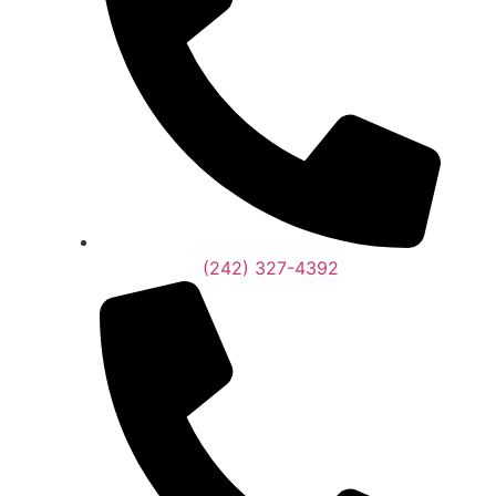
(242) 327-4392