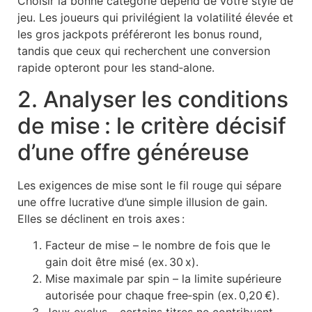
Choisir la bonne catégorie dépend de votre style de
jeu. Les joueurs qui privilégient la volatilité élevée et
les gros jackpots préféreront les bonus round,
tandis que ceux qui recherchent une conversion
rapide opteront pour les stand‑alone.
2. Analyser les conditions
de mise : le critère décisif
d’une offre généreuse
Les exigences de mise sont le fil rouge qui sépare
une offre lucrative d’une simple illusion de gain.
Elles se déclinent en trois axes :
Facteur de mise – le nombre de fois que le
gain doit être misé (ex. 30 x).
Mise maximale par spin – la limite supérieure
autorisée pour chaque free‑spin (ex. 0,20 €).
Jeux exclus – certains titres ne contribuent