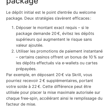
package
Le dépôt initial est le point d’entrée du welcome
package. Deux stratégies s’avèrent efficaces :
Déposer le montant exact requis – si le
package demande 20 €, évitez les dépôts
supérieurs qui augmentent le risque sans
valeur ajoutée.
Utiliser les promotions de paiement instantané
– certains casinos offrent un bonus de 10 % sur
les dépôts effectués via e‑wallets ou cartes
prépayées.
Par exemple, en déposant 20 € via Skrill, vous
pourriez recevoir 2 € supplémentaires, portant
votre solde à 22 €. Cette différence peut être
utilisée pour placer la mise maximale autorisée sur
chaque free‑spin, accélérant ainsi le remplissage du
facteur de mise.