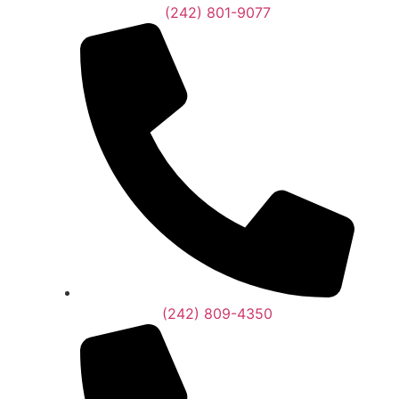
(242) 801-9077
(242) 809-4350