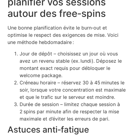
planifier vos sessions
autour des free‑spins
Une bonne planification évite le burn‑out et
optimise le respect des exigences de mise. Voici
une méthode hebdomadaire :
Jour de dépôt – choisissez un jour où vous
avez un revenu stable (ex. lundi). Déposez le
montant exact requis pour débloquer le
welcome package.
Créneau horaire – réservez 30 à 45 minutes le
soir, lorsque votre concentration est maximale
et que le trafic sur le serveur est moindre.
Durée de session – limitez chaque session à
2 spins par minute afin de respecter la mise
maximale et d’éviter les erreurs de pari.
Astuces anti‑fatigue