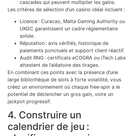
cascades qui peuvent multiplier les gains.
Les critères de sélection d’un casino idéal incluent :
Licence : Curacao, Malta Gaming Authority ou
UKGC garantissent un cadre réglementaire
solide.
Réputation : avis vérifiés, historique de
paiements ponctuels et support client réactif.
Audit RNG : certificats eCOGRA ou iTech Labs
attestent de l’aléatoire des tirages.
En combinant ces points avec la présence d’une
large bibliothèque de slots à forte volatilité, vous
créez un environnement où chaque free‑spin a le
potentiel de déclencher un gros gain, voire un
jackpot progressif.
4. Construire un
calendrier de jeu :