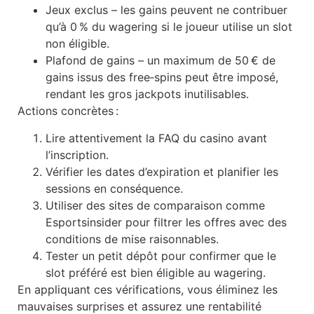
Jeux exclus – les gains peuvent ne contribuer
qu’à 0 % du wagering si le joueur utilise un slot
non éligible.
Plafond de gains – un maximum de 50 € de
gains issus des free‑spins peut être imposé,
rendant les gros jackpots inutilisables.
Actions concrètes :
Lire attentivement la FAQ du casino avant
l’inscription.
Vérifier les dates d’expiration et planifier les
sessions en conséquence.
Utiliser des sites de comparaison comme
Esportsinsider pour filtrer les offres avec des
conditions de mise raisonnables.
Tester un petit dépôt pour confirmer que le
slot préféré est bien éligible au wagering.
En appliquant ces vérifications, vous éliminez les
mauvaises surprises et assurez une rentabilité