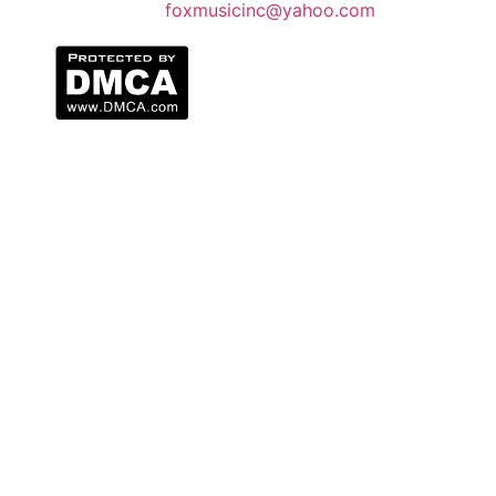
foxmusicinc@yahoo.com