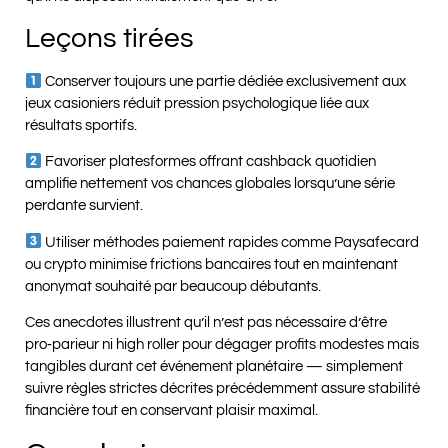
Leçons tirées
Conserver toujours une partie dédiée exclusivement aux
jeux casioniers réduit pression psychologique liée aux
résultats sportifs.
Favoriser plates­formes offrant cashback quotidien
amplifie nettement vos chances globales lorsqu’une série
perdante survient.
Utiliser méthodes paiement rapides comme Paysafecard
ou crypto minimise frictions bancaires tout en maintenant
anonymat souhaité par beaucoup débutants.
Ces anecdotes illustrent qu’il n’est pas nécessaire d’être
pro‑parieur ni high roller pour dégager profits modestes mais
tangibles durant cet événement planétaire — simplement
suivre règles strictes décrites précédemment assure stabilité
financière tout en conservant plaisir maximal.