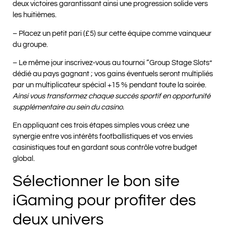
deux victoires garantissant ainsi une progression solide vers
les huitièmes.
– Placez un petit pari (£5) sur cette équipe comme vainqueur
du groupe.
– Le même jour inscrivez‑vous au tournoi “Group Stage Slots”
dédié au pays gagnant ; vos gains éventuels seront multipliés
par un multiplicateur spécial +15 % pendant toute la soirée.
Ainsi vous transformez chaque succès sportif en opportunité
supplémentaire au sein du casino.
En appliquant ces trois étapes simples vous créez une
synergie entre vos intérêts footballistiques et vos envies
casinistiques tout en gardant sous contrôle votre budget
global.
Sélectionner le bon site
iGaming pour profiter des
deux univers