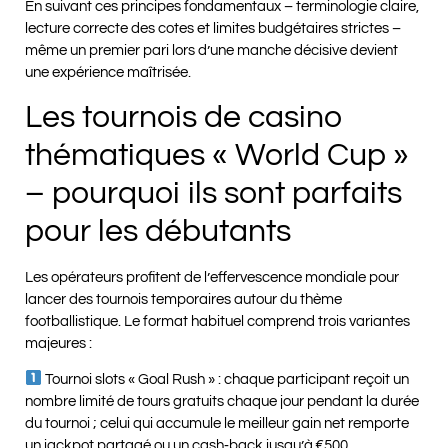
En suivant ces principes fondamentaux – terminologie claire,
lecture correcte des cotes et limites budgétaires strictes –
même un premier pari lors d’une manche décisive devient
une expérience maîtrisée.
Les tournois de casino
thématiques « World Cup »
– pourquoi ils sont parfaits
pour les débutants
Les opérateurs profitent de l’effervescence mondiale pour
lancer des tournois temporaires autour du thème
footballistique. Le format habituel comprend trois variantes
majeures :
Tournoi slots « Goal Rush » : chaque participant reçoit un
nombre limité de tours gratuits chaque jour pendant la durée
du tournoi ; celui qui accumule le meilleur gain net remporte
un jackpot partagé ou un cash‑back jusqu’à €500.