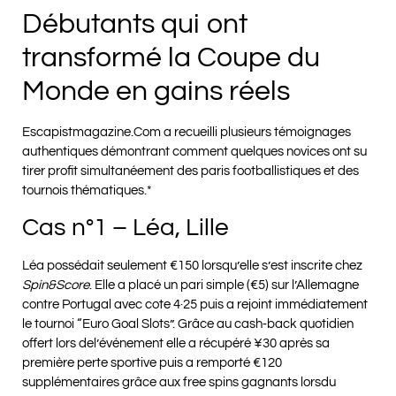
Débutants qui ont
transformé la Coupe du
Monde en gains réels
Escapistmagazine.Com a recueilli plusieurs témoignages
authentiques démontrant comment quelques novices ont su
tirer profit simultanéement des paris footballistiques et des
tournois thématiques.*
Cas n°1 – Léa, Lille
Léa possédait seulement €150 lorsqu’elle s’est inscrite chez
Spin&Score
. Elle a placé un pari simple (€5) sur l’Allemagne
contre Portugal avec cote 4·25 puis a rejoint immédiatement
le tournoi “Euro Goal Slots”. Grâce au cash‑back quotidien
offert lors del’événement elle a récupéré ¥30 après sa
première perte sportive puis a remporté €120
supplémentaires grâce aux free spins gagnants lorsdu