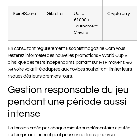
Spin&Score
Gibraltar
Up to
Crypto only
€1000 +
Tournament
Credits
En consultant régulièrement Escapistmagazine.Com vous
resterez informé(e) des nouvelles promotions « World Cup »,
ainsi que des tests indépendants portant sur RTP moyen (>96
%) voire volatilité adaptée aux novices souhaitant limiter leurs
risques dès leurs premiers tours.
Gestion responsable du jeu
pendant une période aussi
intense
La tension créée par chaque minute supplémentaire ajoutée
au temps additionnel peut pousser certains joueurs à