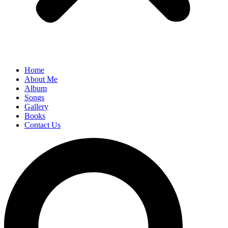
Home
About Me
Album
Songs
Gallery
Books
Contact Us