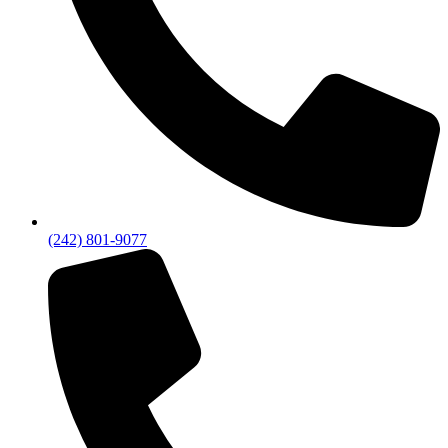
(242) 801-9077