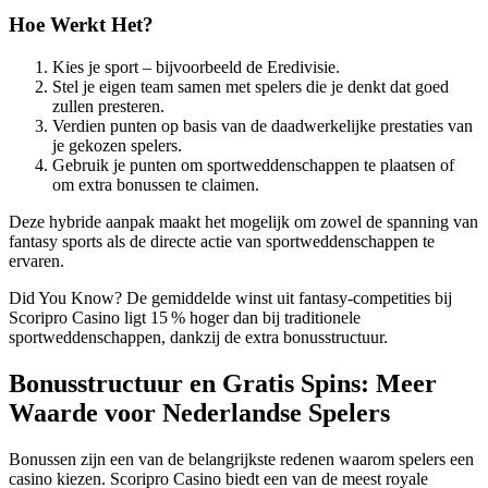
Hoe Werkt Het?
Kies je sport – bijvoorbeeld de Eredivisie.
Stel je eigen team samen met spelers die je denkt dat goed
zullen presteren.
Verdien punten op basis van de daadwerkelijke prestaties van
je gekozen spelers.
Gebruik je punten om sportweddenschappen te plaatsen of
om extra bonussen te claimen.
Deze hybride aanpak maakt het mogelijk om zowel de spanning van
fantasy sports als de directe actie van sportweddenschappen te
ervaren.
Did You Know? De gemiddelde winst uit fantasy‑competities bij
Scoripro Casino ligt 15 % hoger dan bij traditionele
sportweddenschappen, dankzij de extra bonusstructuur.
Bonusstructuur en Gratis Spins: Meer
Waarde voor Nederlandse Spelers
Bonussen zijn een van de belangrijkste redenen waarom spelers een
casino kiezen. Scoripro Casino biedt een van de meest royale