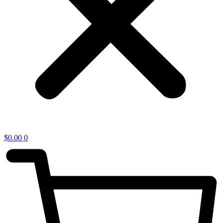
$
0.00
0