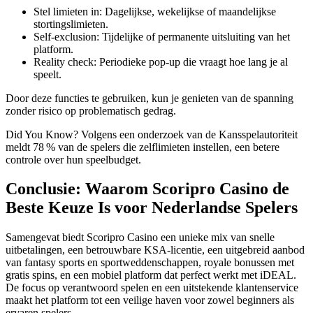
Stel limieten in: Dagelijkse, wekelijkse of maandelijkse
stortingslimieten.
Self‑exclusion: Tijdelijke of permanente uitsluiting van het
platform.
Reality check: Periodieke pop‑up die vraagt hoe lang je al
speelt.
Door deze functies te gebruiken, kun je genieten van de spanning
zonder risico op problematisch gedrag.
Did You Know? Volgens een onderzoek van de Kansspelautoriteit
meldt 78 % van de spelers die zelflimieten instellen, een betere
controle over hun speelbudget.
Conclusie: Waarom Scoripro Casino de
Beste Keuze Is voor Nederlandse Spelers
Samengevat biedt Scoripro Casino een unieke mix van snelle
uitbetalingen, een betrouwbare KSA‑licentie, een uitgebreid aanbod
van fantasy sports en sportweddenschappen, royale bonussen met
gratis spins, en een mobiel platform dat perfect werkt met iDEAL.
De focus op verantwoord spelen en een uitstekende klantenservice
maakt het platform tot een veilige haven voor zowel beginners als
ervaren spelers.