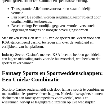
spelintegriteit, financiële stabiliteit en spelersbescherming.
Transparantie: Alle bonusvoorwaarden staan duidelijk
vermeld.
Fair Play: De spellen worden regelmatig gecontroleerd door
onafhankelijke testbureaus.
Bescherming: Persoonlijke gegevens worden versleuteld
opgeslagen volgens de hoogste beveiligingsnormen.
Statistieken laten zien dat 92 % van de spelers die kiezen voor een
KSA‑gelicentieerd casino, tevreden zijn over de veiligheid en
eerlijkheid van het platform.
Industry Secret: Casino’s met een KSA‑licentie hebben gemiddeld
een lagere uitbetalingsratio voor de huisvoordeel, wat betekent dat
spelers vaker winnen.
Fantasy Sports en Sportweddenschappen:
Een Unieke Combinatie
Scoripro Casino onderscheidt zich door fantasy sports te combineren
met traditionele sportweddenschappen. Nederlandse spelers kunnen
deelnemen aan fantasy‑competities voor voetbal, tennis en
wielrennen, terwijl ze tegelijkertijd inzetten op live wedstrijden.