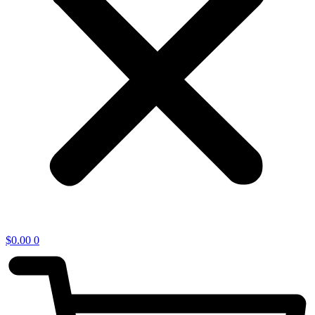
$
0.00
0