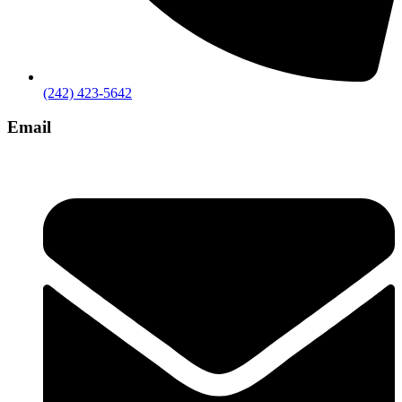
(242) 423-5642
Email