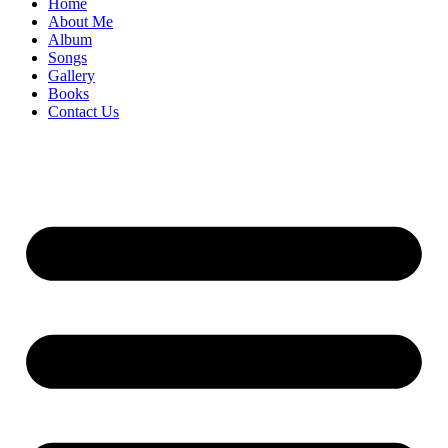
Home
About Me
Album
Songs
Gallery
Books
Contact Us