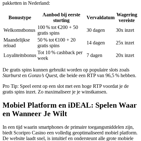
pakketten in Nederland:
Aanbod bij eerste
Wagering
Bonustype
Vervaldatum
storting
vereiste
100 % tot €200 + 50
Welkomstbonus
30 dagen
30x inzet
gratis spins
Maandelijkse
50 % tot €100 + 20
14 dagen
25x inzet
reload
gratis spins
Tot 10 % cashback per
Loyaliteitsbonus
7 dagen
20x inzet
week
De gratis spins kunnen gebruikt worden op populaire slots zoals
Starburst
en
Gonzo’s Quest
, die beide een RTP van 96,5 % hebben.
Pro Tip: Speel eerst op een slot met een hoge RTP voordat je de
gratis spins inzet. Zo maximaliseer je je winstkansen.
Mobiel Platform en iDEAL: Spelen Waar
en Wanneer Je Wilt
In een tijd waarin smartphones de primaire toegangsmiddelen zijn,
biedt Scoripro Casino een volledig geoptimaliseerd mobiel platform.
De website laadt snel, is intuïtief en ondersteunt alle grote mobiele