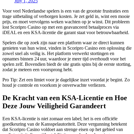
July 1, 2025
Voor veel Nederlandse spelers is een van de grootste frustraties een
trage uitbetaling of verborgen kosten. Je zet geld in, wint een mooie
prijs, en moet vervolgens weken wachten op je winst. Dit probleem
lost Scoripro Casino op met een geavanceerd betaalproces via
iDEAL en een KSA‑licentie die garant staat voor betrouwbaarheid.
Spelers die op zoek zijn naar een platform waar ze direct kunnen
genieten van hun winst, vinden in Scoripro Casino een oplossing die
zowel snel als veilig is. Het platform verwerkt stortingen en
opnames binnen 24 uur, waardoor je meer tijd overhoudt voor het
spelen zelf. Bovendien biedt de site gratis spins bij de eerste storting,
zodat je meteen een voorsprong hebt.
Pro Tip: Zet een limiet voor je dagelijkse inzet voordat je begint. Zo
houd je controle en voorkom je onverwachte verliezen.
De Kracht van een KSA‑Licentie en Hoe
Deze Jouw Veiligheid Garandeert
Een KSA‑licentie is niet zomaar een label; het is een officiële
goedkeuring van de Kansspelautoriteit. Deze vergunning betekent
dat Scoripro Casino voldoet aan strenge eisen op het gebied van