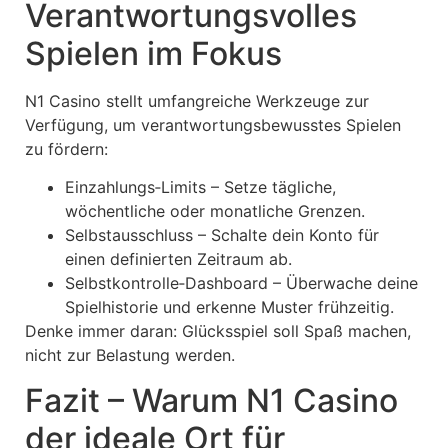
Verantwortungsvolles
Spielen im Fokus
N1 Casino stellt umfangreiche Werkzeuge zur
Verfügung, um verantwortungsbewusstes Spielen
zu fördern:
Einzahlungs‑Limits – Setze tägliche,
wöchentliche oder monatliche Grenzen.
Selbstausschluss – Schalte dein Konto für
einen definierten Zeitraum ab.
Selbstkontrolle‑Dashboard – Überwache deine
Spielhistorie und erkenne Muster frühzeitig.
Denke immer daran: Glücksspiel soll Spaß machen,
nicht zur Belastung werden.
Fazit – Warum N1 Casino
der ideale Ort für