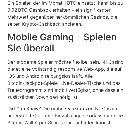
Ein Spieler, der im Monat 1 BTC einsetzt, kann bis zu
0,02 BTC Cashback erhalten – ein signifikanter
Mehrwert gegenüber herkömmlichen Casinos, die
selten Krypto‑Cashback anbieten.
Mobile Gaming – Spielen
Sie überall
Der moderne Spieler möchte flexibel sein. N1 Casino
bietet eine vollständig responsive Web‑App, die auf
iOS und Android reibungslos läuft. Alle
Bitcoin‑Jackpot‑Spiele, Live‑Dealer‑Tische und das
Treueprogramm sind mobil verfügbar, ohne dass ein
zusätzlicher Download nötig ist.
Did You Know? Die mobile Version von N1 Casino
unterstützt QR‑Code‑Einzahlungen, sodass du deine
Bitcoin‑Wallet per Scan sofort aufladen kannst.