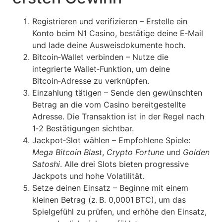
Registrieren und verifizieren – Erstelle ein
Konto beim N1 Casino, bestätige deine E‑Mail
und lade deine Ausweisdokumente hoch.
Bitcoin‑Wallet verbinden – Nutze die
integrierte Wallet‑Funktion, um deine
Bitcoin‑Adresse zu verknüpfen.
Einzahlung tätigen – Sende den gewünschten
Betrag an die vom Casino bereitgestellte
Adresse. Die Transaktion ist in der Regel nach
1‑2 Bestätigungen sichtbar.
Jackpot‑Slot wählen – Empfohlene Spiele:
Mega Bitcoin Blast
,
Crypto Fortune
und
Golden
Satoshi
. Alle drei Slots bieten progressive
Jackpots und hohe Volatilität.
Setze deinen Einsatz – Beginne mit einem
kleinen Betrag (z. B. 0,0001 BTC), um das
Spielgefühl zu prüfen, und erhöhe den Einsatz,