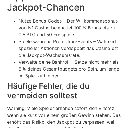
Jackpot‑Chancen
Nutze Bonus‑Codes – Der Willkommensbonus
von N1 Casino beinhaltet 100 % Bonus bis zu
0,5 BTC und 50 Freispiele.
Spiele während Promotion‑Events – Während
spezieller Aktionen verdoppelt das Casino oft
die Jackpot‑Wachstumsrate.
Verwalte deine Bankroll – Setze nicht mehr als
5 % deines Gesamtbudgets pro Spin, um lange
im Spiel zu bleiben.
Häufige Fehler, die du
vermeiden solltest
Warning: Viele Spieler erhöhen sofort den Einsatz,
wenn sie kurz vor einem großen Gewinn stehen. Das
erhöht das Risiko, den Jackpot zu verpassen, weil