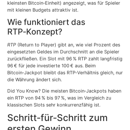
kleinsten Bitcoin‑Einheit) angezeigt, was für Spieler
mit kleinen Budgets attraktiv ist.
Wie funktioniert das
RTP‑Konzept?
RTP
(Return to Player) gibt an, wie viel Prozent des
eingesetzten Geldes im Durchschnitt an die Spieler
zurückfließen. Ein Slot mit 96 % RTP zahlt langfristig
96 € für jede investierte 100 € aus. Beim
Bitcoin‑Jackpot bleibt das RTP‑Verhältnis gleich, nur
die Währung ändert sich.
Did You Know? Die meisten Bitcoin‑Jackpots haben
ein RTP von 94 % bis 97 %, was im Vergleich zu
klassischen Slots sehr konkurrenzfähig ist.
Schritt‑für‑Schritt zum
ersten Gewinn