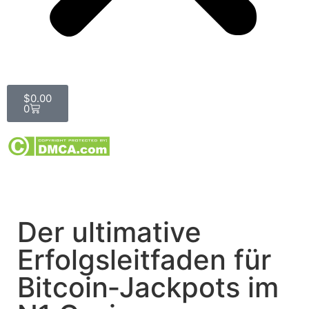
$
0.00
0
Der ultimative
Erfolgsleitfaden für
Bitcoin‑Jackpots im