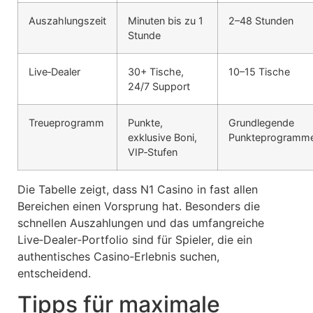
Auszahlungszeit
Minuten bis zu 1
2–48 Stunden
Stunde
Live‑Dealer
30+ Tische,
10–15 Tische
24/7 Support
Treueprogramm
Punkte,
Grundlegende
exklusive Boni,
Punkteprogramm
VIP‑Stufen
Die Tabelle zeigt, dass N1 Casino in fast allen
Bereichen einen Vorsprung hat. Besonders die
schnellen Auszahlungen und das umfangreiche
Live‑Dealer‑Portfolio sind für Spieler, die ein
authentisches Casino‑Erlebnis suchen,
entscheidend.
Tipps für maximale