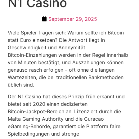
N1 Casino
September 29, 2025
Viele Spieler fragen sich: Warum sollte ich Bitcoin
statt Euro einsetzen? Die Antwort liegt in
Geschwindigkeit und Anonymität.
Bitcoin‑Einzahlungen werden in der Regel innerhalb
von Minuten bestätigt, und Auszahlungen können
genauso rasch erfolgen – oft ohne die langen
Wartezeiten, die bei traditionellen Bankmethoden
üblich sind.
Der N1 Casino hat dieses Prinzip früh erkannt und
bietet seit 2020 einen dedizierten
Bitcoin‑Jackpot‑Bereich an. Lizenziert durch die
Malta Gaming Authority und die Curacao
eGaming‑Behörde, garantiert die Plattform faire
Spielbedingungen und strenge