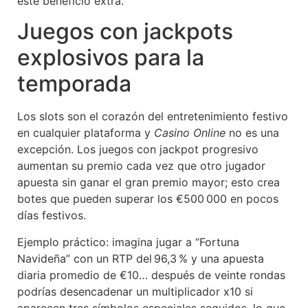
este beneficio extra.
Juegos con jackpots
explosivos para la
temporada
Los slots son el corazón del entretenimiento festivo
en cualquier plataforma y
Casino Online
no es una
excepción. Los juegos con jackpot progresivo
aumentan su premio cada vez que otro jugador
apuesta sin ganar el gran premio mayor; esto crea
botes que pueden superar los €500 000 en pocos
días festivos.
Ejemplo práctico: imagina jugar a “Fortuna
Navideña” con un RTP del 96,3 % y una apuesta
diaria promedio de €10… después de veinte rondas
podrías desencadenar un multiplicador x10 si
aparecen tres símbolos especiales seguidos, lo que