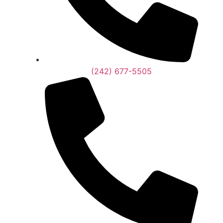
(242) 677-5505