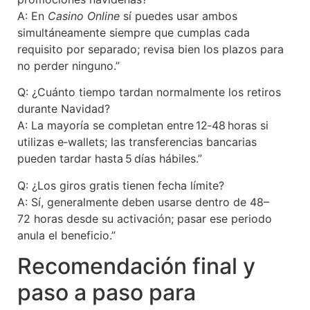
A: En
Casino Online
sí puedes usar ambos
simultáneamente siempre que cumplas cada
requisito por separado; revisa bien los plazos para
no perder ninguno.”
Q: ¿Cuánto tiempo tardan normalmente los retiros
durante Navidad?
A: La mayoría se completan entre 12‑48 horas si
utilizas e‑wallets; las transferencias bancarias
pueden tardar hasta 5 días hábiles.”
Q: ¿Los giros gratis tienen fecha límite?
A: Sí, generalmente deben usarse dentro de 48–
72 horas desde su activación; pasar ese periodo
anula el beneficio.”
Recomendación final y
paso a paso para