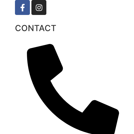
CONTACT