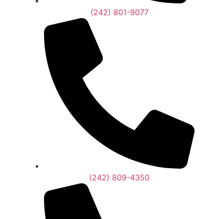
(242) 801-9077
(242) 809-4350