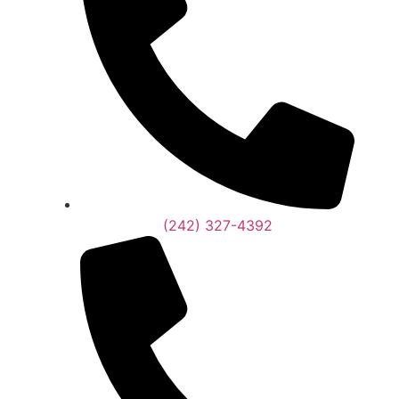
(242) 327-4392