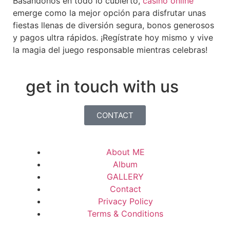
Basándonos en todo lo cubierto,
casino online
emerge como la mejor opción para disfrutar unas
fiestas llenas de diversión segura, bonos generosos
y pagos ultra rápidos. ¡Regístrate hoy mismo y vive
la magia del juego responsable mientras celebras!
get in touch with us
CONTACT
About ME
Album
GALLERY
Contact
Privacy Policy
Terms & Conditions