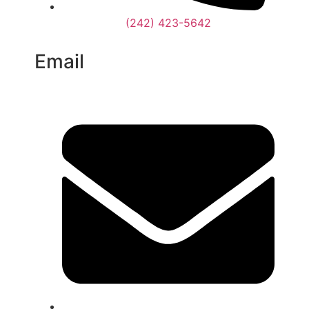
(242) 423-5642
Email