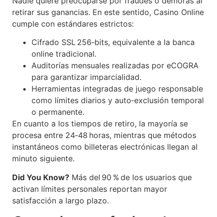
Nadie quiere preocuparse por fraudes o demoras al
retirar sus ganancias. En este sentido, Casino Online
cumple con estándares estrictos:
Cifrado SSL 256‑bits, equivalente a la banca
online tradicional.
Auditorías mensuales realizadas por eCOGRA
para garantizar imparcialidad.
Herramientas integradas de juego responsable
como límites diarios y auto‑exclusión temporal
o permanente.
En cuanto a los tiempos de retiro, la mayoría se
procesa entre 24‑48 horas, mientras que métodos
instantáneos como billeteras electrónicas llegan al
minuto siguiente.
Did You Know?
Más del 90 % de los usuarios que
activan límites personales reportan mayor
satisfacción a largo plazo.