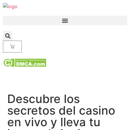
Descubre los
secretos del casino
en vivo y lleva tu