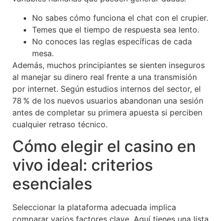
No sabes cómo funciona el chat con el crupier.
Temes que el tiempo de respuesta sea lento.
No conoces las reglas específicas de cada
mesa.
Además, muchos principiantes se sienten inseguros
al manejar su dinero real frente a una transmisión
por internet. Según estudios internos del sector, el
78 % de los nuevos usuarios abandonan una sesión
antes de completar su primera apuesta si perciben
cualquier retraso técnico.
Cómo elegir el casino en
vivo ideal: criterios
esenciales
Seleccionar la plataforma adecuada implica
comparar varios factores clave. Aquí tienes una lista