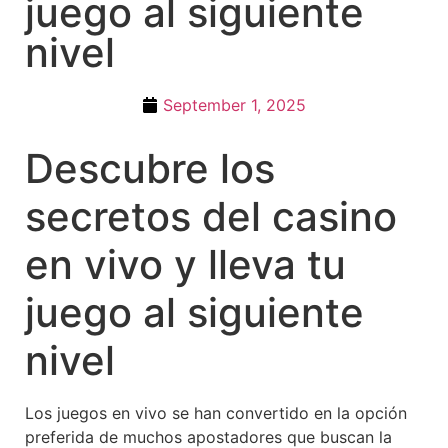
juego al siguiente
nivel
September 1, 2025
Descubre los
secretos del casino
en vivo y lleva tu
juego al siguiente
nivel
Los juegos en vivo se han convertido en la opción
preferida de muchos apostadores que buscan la