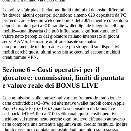
Le policy «fair play» includono limiti minimi di deposito differenti
fra device: alcuni operatori richiedono almeno €20 depositati da PC
prima di concedere un welcome bonus del 200% mentre consentono
depositi minimi pari a €10 tramite wallet digitale integrato nell’app
mobile—una disparità che può influenzare significativamente il
valore netto percepito dal giocatore italiano interessato ai giochi
senza AAMS.​ Le misure antifrode basate su analisi
comportamentale tendono ad essere più stringenti sui dispositivi
mobili perché questi ultimi sono più soggetti ad account multipli
creati tramite VPN.
Sezione 6 – Costi operativi per il
giocatore: commissioni, limiti di puntata
e valore reale dei BONUS LIVE
Le commissioni sulle transazioni variano fra metodo tradizionale
carta credit/debit (≈​2–3%) ed alternative wallet mobili come Apple
Pay o Google Pay (≈​1%). Quando si considera un bonus live
cashback del​10% fino a €100 settimanali questi costi operativi
incidono sul ritorno netto perché ogni prelievo effettuato attraverso
carta comporta una trattenuta aggiuntiva sul credito restituito.​ Inoltre
i limiti massimi di puntata impostati dagli operatori sono spesso