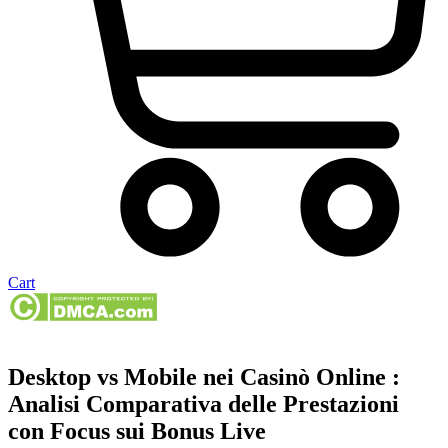
Cart
Desktop vs Mobile nei Casinò Online :
Analisi Comparativa delle Prestazioni
con Focus sui Bonus Live