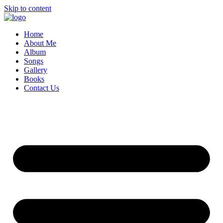
Skip to content
Home
About Me
Album
Songs
Gallery
Books
Contact Us