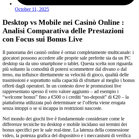
October 11, 2025
Desktop vs Mobile nei Casinò Online :
Analisi Comparativa delle Prestazioni
con Focus sui Bonus Live
Il panorama dei casinò online è ormai completamente multicanale: i
giocatori possono accedere alle proprie sale preferite sia da un PC
desktop sia da uno smartphone o tablet. Questa scelta non riguarda
più soltanto la comodità di potersi scommettere dal divano o dal
treno, ma influisce direttamente su velocità di gioco, qualità delle
trasmissioni e soprattutto sulla capacità di sfruttare al meglio i bonus
offerti dagli operatori. In un contesto dove le promozioni live
rappresentano spesso il vero valore aggiunto – ad esempio i
“welcome bonus” fino a €500 o i crediti “no‑deposit” di €20 – la
piattaforma utilizzata può determinare se l’offerta viene erogata
senza intoppi o se si incappa in restrizioni nascoste.
Nel mondo dei giochi live è fondamentale considerare come le
differenze tecniche tra desktop e mobile incidano sui termini dei
bonus specifici per le sale real‑time. La latenza della connessione
video, la potenza grafica del dispositivo e i meccanismi di verifica