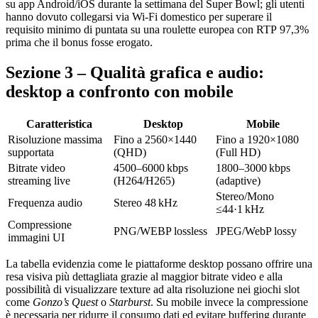
su app Android/iOS durante la settimana del Super Bowl; gli utenti
hanno dovuto collegarsi via Wi‑Fi domestico per superare il
requisito minimo di puntata su una roulette europea con RTP 97,3%
prima che il bonus fosse erogato.
Sezione 3 – Qualità grafica e audio:
desktop a confronto con mobile
Caratteristica
Desktop
Mobile
Risoluzione massima
Fino a 2560×1440
Fino a 1920×1080
supportata
(QHD)
(Full HD)
Bitrate video
4500–6000 kbps
1800–3000 kbps
streaming live
(H264/H265)
(adaptive)
Stereo/Mono
Frequenza audio
Stereo 48 kHz
≤44·1 kHz
Compressione
PNG/WEBP lossless
JPEG/WebP lossy
immagini UI
La tabella evidenzia come le piattaforme desktop possano offrire una
resa visiva più dettagliata grazie al maggior bitrate video e alla
possibilità di visualizzare texture ad alta risoluzione nei giochi slot
come
Gonzo’s Quest
o
Starburst
. Su mobile invece la compressione
è necessaria per ridurre il consumo dati ed evitare buffering durante