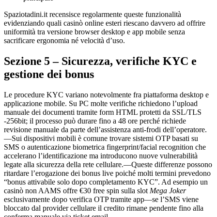
Spaziotadini.it recensisce regolarmente queste funzionalità
evidenziando quali casinò online esteri riescano davvero ad offrire
uniformità tra versione browser desktop e app mobile senza
sacrificare ergonomia né velocità d’uso.
Sezione 5 – Sicurezza, verifiche KYC e
gestione dei bonus
Le procedure KYC variano notevolmente fra piattaforma desktop e
applicazione mobile. Su PC molte verifiche richiedono l’upload
manuale dei documenti tramite form HTML protetti da SSL/TLS​
‑256bit; il processo può durare fino a 48 ore perché richiede
revisione manuale da parte dell’assistenza anti‑frodi dell’operatore.
—Sui dispositivi mobili è comune trovare sistemi OTP basati su
SMS o autenticazione biometrica fingerprint/facial recognition che
accelerano l’identificazione ma introducono nuove vulnerabilità
legate alla sicurezza della rete cellulare.—Queste differenze possono
ritardare l’erogazione dei bonus live poiché molti termini prevedono
“bonus attivabile solo dopo completamento KYC”. Ad esempio un
casinò non AAMS offre €30 free spin sulla slot
Mega Joker
esclusivamente dopo verifica OTP tramite app—se l’SMS viene
bloccato dal provider cellulare il credito rimane pendente fino alla
conferma manuale via ticket email.​