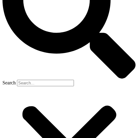
Search