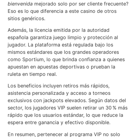
bienvenida
mejorado solo por ser cliente frecuente?
Eso es lo que diferencia a este casino de otros
sitios genéricos.
Además, la licencia emitida por la autoridad
española garantiza juego limpio y protección al
jugador. La plataforma está regulada bajo los
mismos estándares que los grandes operadores
como Sportium, lo que brinda confianza a quienes
apuestan en apuestas deportivas o prueban la
ruleta en tiempo real.
Los beneficios incluyen retiros más rápidos,
asistencia personalizada y acceso a torneos
exclusivos con jackpots elevados. Según datos del
sector, los jugadores VIP suelen retirar un 30 % más
rápido que los usuarios estándar, lo que reduce la
espera entre ganancia y efectivo disponible.
En resumen, pertenecer al programa VIP no solo