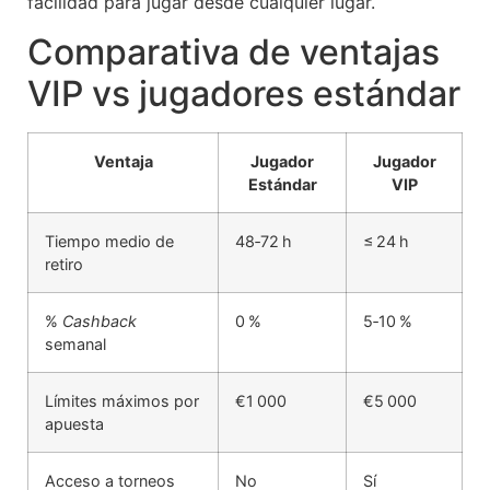
facilidad para jugar desde cualquier lugar.
Comparativa de ventajas
VIP vs jugadores estándar
Ventaja
Jugador
Jugador
Estándar
VIP
Tiempo medio de
48‑72 h
≤ 24 h
retiro
%
Cashback
0 %
5‑10 %
semanal
Límites máximos por
€1 000
€5 000
apuesta
Acceso a torneos
No
Sí