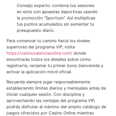
Consejo experto: combina tus sesiones
en slots con apuestas deportivas usando
la promoción “Sportium”. Así multiplicas
tus puntos acumulados sin aumentar tu
presupuesto diario.
Para comenzar tu camino hacia los niveles
superiores del programa VIP, visita
https://casinovalenciaonline.com/
donde
encontrarás todos los detalles sobre cómo
registrarte, reclamar tu primer
bono bienvenida
y
activar la aplicación móvil oficial.
Recuerda siempre jugar responsablemente
estableciendo límites diarios y mensuales antes de
iniciar cualquier sesión. Con disciplina y
aprovechando las ventajas del programa VIP,
podrás disfrutar al máximo del amplio catálogo de
juegos ofrecidos por Casino Online mientras