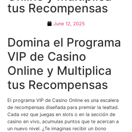
tus Recompensas
June 12, 2025
Domina el Programa
VIP de Casino
Online y Multiplica
tus Recompensas
El programa VIP de Casino Online es una escalera
de recompensas diseñada para premiar la lealtad.
Cada vez que juegas en slots o en la sección de
casino en vivo, acumulas puntos que te acercan a
un nuevo nivel. ¿Te imaginas recibir un
bono