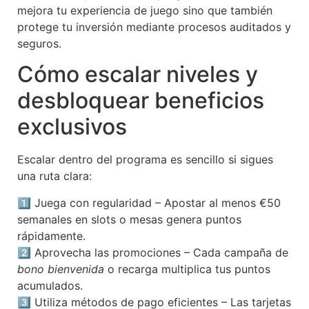
mejora tu experiencia de juego sino que también
protege tu inversión mediante procesos auditados y
seguros.
Cómo escalar niveles y
desbloquear beneficios
exclusivos
Escalar dentro del programa es sencillo si sigues
una ruta clara:
1️⃣ Juega con regularidad – Apostar al menos €50
semanales en slots o mesas genera puntos
rápidamente.
2️⃣ Aprovecha las promociones – Cada campaña de
bono bienvenida
o recarga multiplica tus puntos
acumulados.
3️⃣ Utiliza métodos de pago eficientes – Las tarjetas