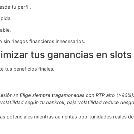
sde tu perfil.
ápida.
able.
sin riesgos financieros innecesarios.
imizar tus ganancias en slots
e tus beneficios finales.
sesión.\n
Elige siempre tragamonedas con RTP alto (>96%).
volatilidad según tu bankroll; baja volatilidad reduce riesgo
das potenciales mientras aumentas oportunidades reales de