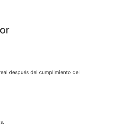
or
 real después del cumplimiento del
s.