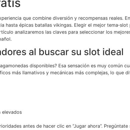
atis
periencia que combine diversión y recompensas reales. En
ia hasta épicas batallas vikingas. Elegir el mejor tema‑slot
culo analizaremos las claves para seleccionar los mejores ​
pañol.
adores al buscar su slot ideal
ragamonedas disponibles? Esa sensación es muy común cuan
áficos más llamativos y mecánicas más complejas, lo que dif
a elevados
ioridades antes de hacer clic en “Jugar ahora”. Pregúntate 