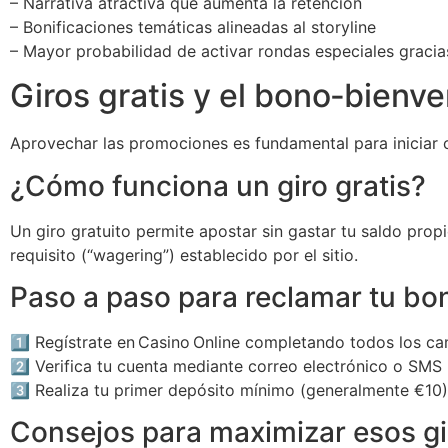
– Narrativa atractiva que aumenta la retención
– Bonificaciones temáticas alineadas al storyline
– Mayor probabilidad de activar rondas especiales gracia
Giros gratis y el bono‑bienv
Aprovechar las promociones es fundamental para iniciar c
¿Cómo funciona un giro gratis?
Un giro gratuito permite apostar sin gastar tu saldo prop
requisito (“wagering”) establecido por el sitio.
Paso a paso para reclamar tu bo
1️⃣ Regístrate en Casino Online completando todos los ca
2️⃣ Verifica tu cuenta mediante correo electrónico o SMS
3️⃣ Realiza tu primer depósito mínimo (generalmente €10) 
Consejos para maximizar esos gi