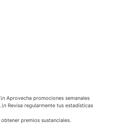
\n
Aprovecha promociones semanales
.\n
Revisa regularmente tus estadísticas
 obtener premios sustanciales.