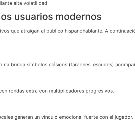
nte alta volatilidad.
los usuarios modernos
vos que atraigan al público hispanohablante. A continuaci
 Roma brinda símbolos clásicos (faraones, escudos) acompa
ecen rondas extra con multiplicadores progresivos.
cales generan un vínculo emocional fuerte con el jugador.