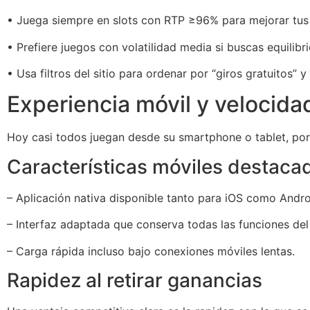
• Juega siempre en slots con RTP ≥96% para mejorar tus
• Prefiere juegos con volatilidad media si buscas equilibr
• Usa filtros del sitio para ordenar por “giros gratuitos
Experiencia móvil y velocida
Hoy casi todos juegan desde su smartphone o tablet, por 
Características móviles destaca
– Aplicación nativa disponible tanto para iOS como Andro
– Interfaz adaptada que conserva todas las funciones del 
– Carga rápida incluso bajo conexiones móviles lentas.
Rapidez al retirar ganancias