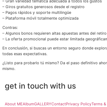
– Gran variedad temática adecuada a todos los gustos
– Giros gratuitos generosos desde el registro
– Pagos rápidos y soporte multilingüe
– Plataforma móvil totalmente optimizada
Contras:
– Algunos bonos requieren altas apuestas antes del retiro
– La oferta promocional puede estar limitada geográfica
En conclusión, si buscas un entorno seguro donde explorar
todas esas expectativas.​
¿Listo para probarlo tú mismo? Da el paso definitivo ah
mismo.
get in touch with us
About ME
Album
GALLERY
Contact
Privacy Policy
Terms &