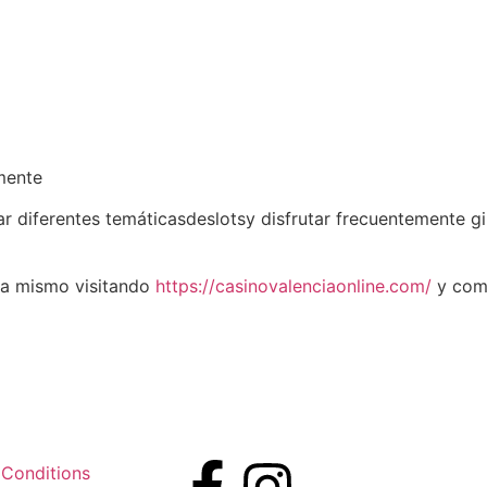
mente
 diferentes temáticas­de​slots​y disfrutar frecuentemente gi
ora mismo visitando
https://casinovalenciaonline.com/
y comi
 Conditions