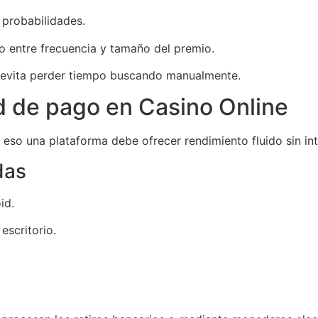
 probabilidades.
io entre frecuencia y tamaño del premio.
” y evita perder tiempo buscando manualmente.
d de pago en Casino Online
eso una plataforma debe ofrecer rendimiento fluido sin int
das
id.
escritorio.