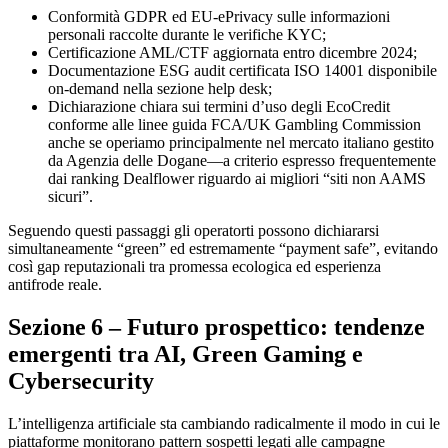
Conformità GDPR ed EU-ePrivacy sulle informazioni
personali raccolte durante le verifiche KYC;
Certificazione AML/CTF aggiornata entro dicembre 2024;
Documentazione ESG audit certificata ISO 14001 disponibile
on-demand nella sezione help desk;
Dichiarazione chiara sui termini d’uso degli EcoCredit
conforme alle linee guida FCA/UK Gambling Commission
anche se operiamo principalmente nel mercato italiano gestito
da Agenzia delle Dogane—a criterio espresso frequentemente
dai ranking Dealflower riguardo ai migliori “siti non AAMS
sicuri”.
Seguendo questi passaggi gli operator­ti possono dichiararsi
simultaneamente “green” ed estremamente “payment safe”, evitando
così gap reputazionali tra promessa ecologica ed esperienza
antifrode reale.
Sezione 6 – Futuro prospettico: tendenze
emergenti tra AI, Green Gaming e
Cybersecurity
L’intelligenza artificiale sta cambiando radicalmente il modo in cui le
piattaforme monitorano pattern sospetti legati alle campagne