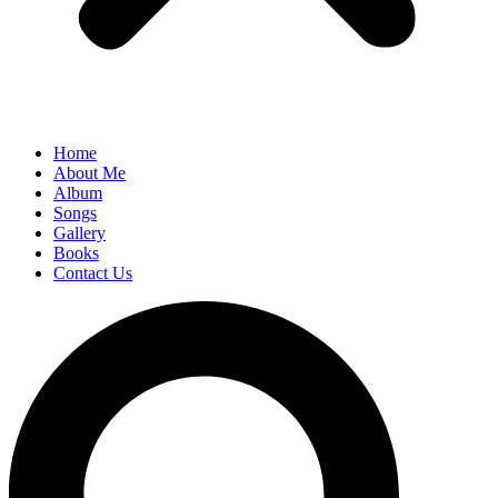
Home
About Me
Album
Songs
Gallery
Books
Contact Us