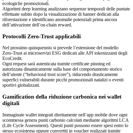
ecologiche promozionali.
Algoritmi deep learning analizzano sequenze temporali delle puntate
effettuate subito dopo la visualizzazione di banner dedicati alla
riforestazione e identificano anomalie potenziali prima ancora
dell’attivazione dell’on-chain reward.​
Protocolli Zero‑Trust applicabili
Nel prossimo quinquennio si prevede l’estensione del modello
Zero‑Trust ai microservizi ESG dedicati alle API tokenizzanti degli
EcoCredit.
Ogni request sarà autenticata tramite certificate pinning ed
autorizzata dinamicamente sulla base del comportamento storico
dell’utente (“behavioral trust score”), riducendo drasticamente
superfici vulnerabili durante picchi promozionali natalizi o eventi
sportivi globalizzati.​
Gamification della riduzione carbonica nei wallet
digitali
Immaginate wallet integrati direttamente nell’app mobile dove ogni
scommessa genera punti carbonio calcolati mediante algoritmi LCA
(Life Cycle Assessment). Questi punti possono essere spesi entro lo
stesso ecosistema oppure convertiti in voucher realizzati tramite