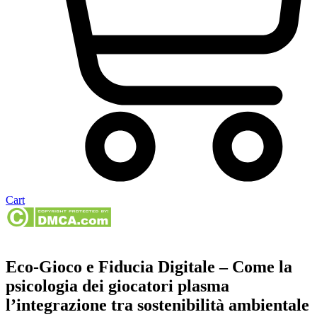
Cart
Eco‑Gioco e Fiducia Digitale – Come la
psicologia dei giocatori plasma
l’integrazione tra sostenibilità ambientale