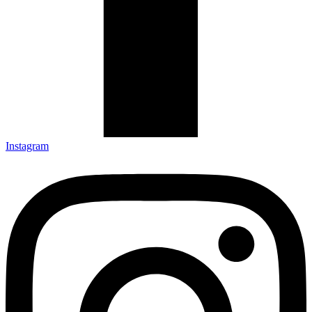
Instagram