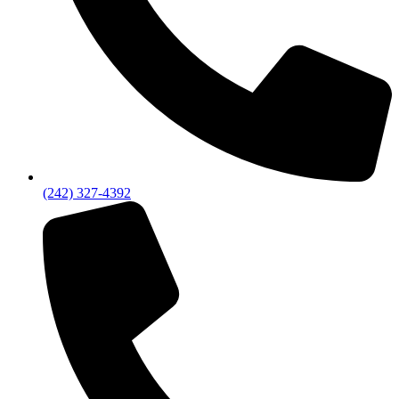
(242) 327-4392