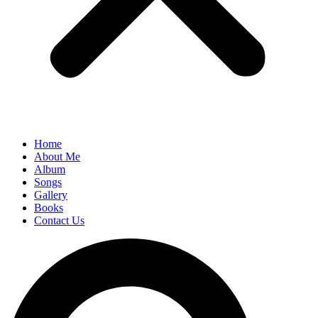
Home
About Me
Album
Songs
Gallery
Books
Contact Us