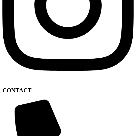
CONTACT