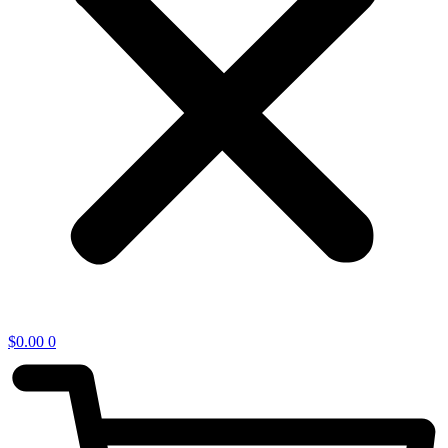
$
0.00
0