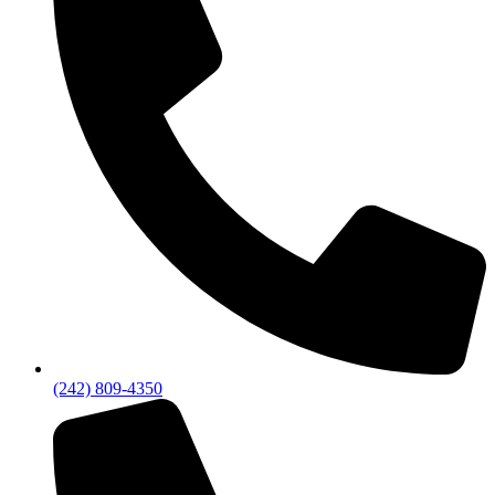
(242) 809-4350