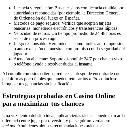
Licencia y regulación: Busca casinos con licencia emitida por
autoridades reconocidas (por ejemplo, la Dirección General
de Ordenación del Juego en España).
Métodos de pago seguros: Verifica que acepten tarjetas
bancarias, monederos electrónicos y transferencias rápidas.
Velocidad de retiros: Un tiempo promedio de 24‑48 horas es
señal de un proceso ágil.
Juego responsable: Herramientas como límites auto‑impuestos
o auto‑exclusión demuestran compromiso con la seguridad del
jugador.
Atención al cliente: Soporte disponible 24/7 por chat en vivo
o teléfono ayuda a resolver dudas al instante.
Al cumplir con estos criterios, reduces el riesgo de encontrarte con
plataformas poco fiables que pueden retrasar tus
retiros
o incluso
bloquear tus ganancias sin justificación.
Estrategias probadas en Casino Online
para maximizar tus chances
Una vez dentro del sitio ideal, aplicar ciertas tácticas puede marcar la
diferencia entre jugar por diversión y perseguir un verdadero
jackpot
. Aquí tienes algunas recomendaciones prácticas: