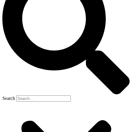
Search