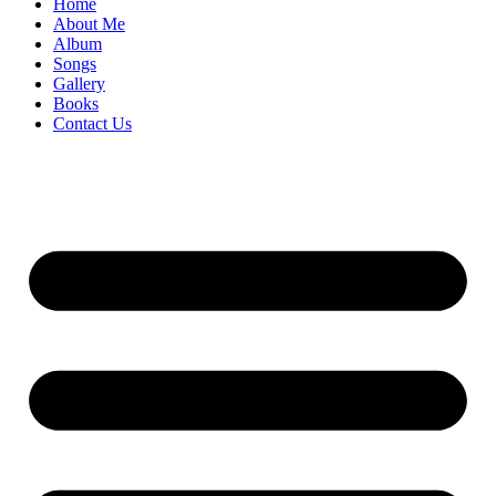
Home
About Me
Album
Songs
Gallery
Books
Contact Us