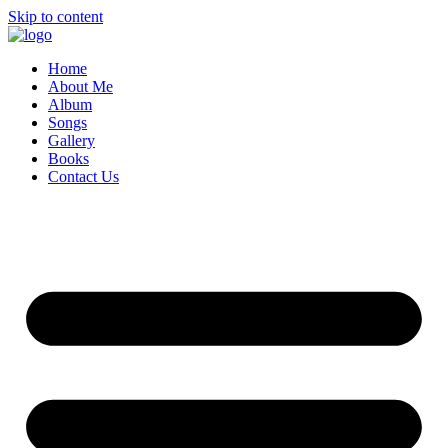
Skip to content
Home
About Me
Album
Songs
Gallery
Books
Contact Us