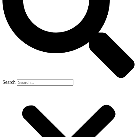
Search