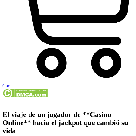
Cart
El viaje de un jugador de **Casino
Online** hacia el jackpot que cambió su
vida