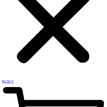
$
0.00
0