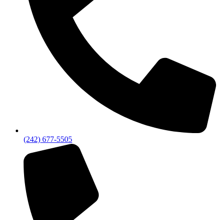
(242) 677-5505