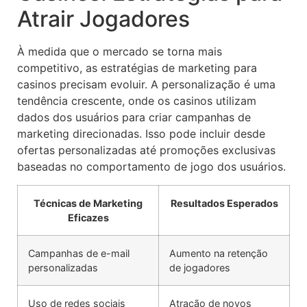
Atrair Jogadores
À medida que o mercado se torna mais
competitivo, as estratégias de marketing para
casinos precisam evoluir. A personalização é uma
tendência crescente, onde os casinos utilizam
dados dos usuários para criar campanhas de
marketing direcionadas. Isso pode incluir desde
ofertas personalizadas até promoções exclusivas
baseadas no comportamento de jogo dos usuários.
Técnicas de Marketing
Resultados Esperados
Eficazes
Campanhas de e-mail
Aumento na retenção
personalizadas
de jogadores
Uso de redes sociais
Atração de novos