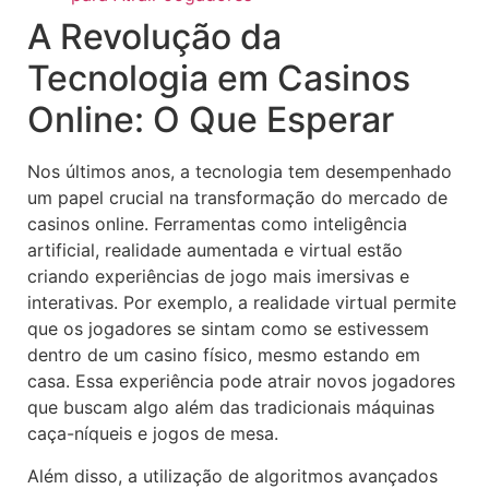
A Revolução da
Tecnologia em Casinos
Online: O Que Esperar
Nos últimos anos, a tecnologia tem desempenhado
um papel crucial na transformação do mercado de
casinos online. Ferramentas como inteligência
artificial, realidade aumentada e virtual estão
criando experiências de jogo mais imersivas e
interativas. Por exemplo, a realidade virtual permite
que os jogadores se sintam como se estivessem
dentro de um casino físico, mesmo estando em
casa. Essa experiência pode atrair novos jogadores
que buscam algo além das tradicionais máquinas
caça-níqueis e jogos de mesa.
Além disso, a utilização de algoritmos avançados