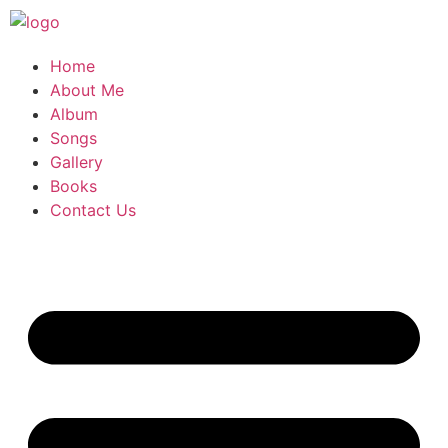
Home
About Me
Album
Songs
Gallery
Books
Contact Us