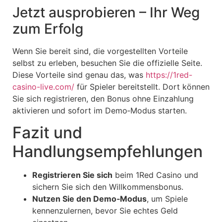
Jetzt ausprobieren – Ihr Weg
zum Erfolg
Wenn Sie bereit sind, die vorgestellten Vorteile
selbst zu erleben, besuchen Sie die offizielle Seite.
Diese Vorteile sind genau das, was
https://1red-
casino-live.com/
für Spieler bereitstellt. Dort können
Sie sich registrieren, den Bonus ohne Einzahlung
aktivieren und sofort im Demo‑Modus starten.
Fazit und
Handlungsempfehlungen
Registrieren Sie sich
beim 1Red Casino und
sichern Sie sich den Willkommensbonus.
Nutzen Sie den Demo‑Modus
, um Spiele
kennenzulernen, bevor Sie echtes Geld