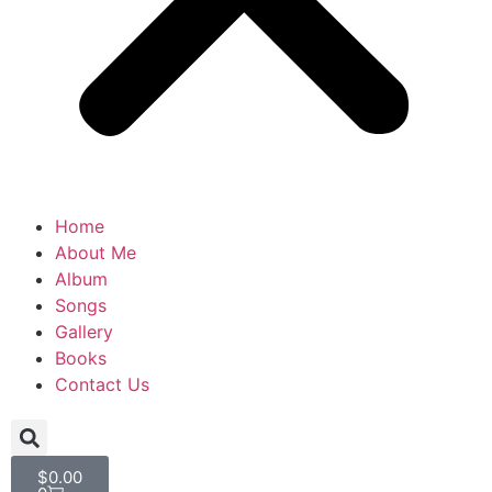
Home
About Me
Album
Songs
Gallery
Books
Contact Us
$
0.00