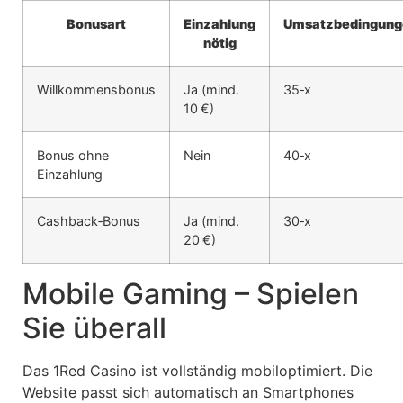
Bonusart
Einzahlung
Umsatzbedingung
nötig
Willkommensbonus
Ja (mind.
35‑x
10 €)
Bonus ohne
Nein
40‑x
Einzahlung
Cashback‑Bonus
Ja (mind.
30‑x
20 €)
Mobile Gaming – Spielen
Sie überall
Das 1Red Casino ist vollständig mobiloptimiert. Die
Website passt sich automatisch an Smartphones