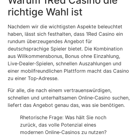
Warum 1Red Casino die
richtige Wahl ist
Nachdem wir die wichtigsten Aspekte beleuchtet
haben, lässt sich festhalten, dass 1Red Casino ein
rundum überzeugendes Angebot für
deutschsprachige Spieler bietet. Die Kombination
aus Willkommensbonus, Bonus ohne Einzahlung,
Live‑Dealer‑Spielen, schnellen Auszahlungen und
einer mobilfreundlichen Plattform macht das Casino
zu einer Top‑Adresse.
Für alle, die nach einem vertrauenswürdigen,
schnellen und unterhaltsamen Online‑Casino suchen,
liefert das Angebot genau das, was sie benötigen.
Rhetorische Frage: Was hält Sie noch
zurück, das volle Potenzial eines
modernen Online‑Casinos zu nutzen?