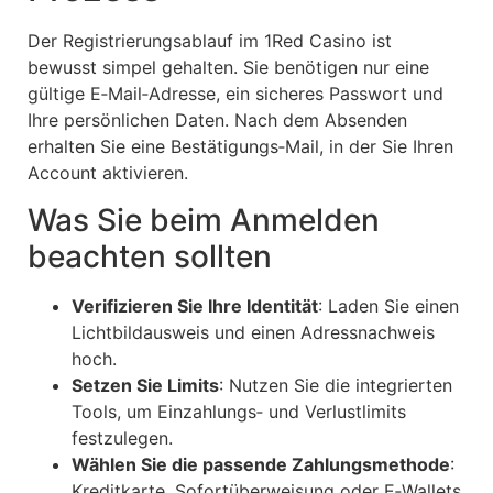
Der Registrierungsablauf im 1Red Casino ist
bewusst simpel gehalten. Sie benötigen nur eine
gültige E‑Mail‑Adresse, ein sicheres Passwort und
Ihre persönlichen Daten. Nach dem Absenden
erhalten Sie eine Bestätigungs‑Mail, in der Sie Ihren
Account aktivieren.
Was Sie beim Anmelden
beachten sollten
Verifizieren Sie Ihre Identität
: Laden Sie einen
Lichtbildausweis und einen Adressnachweis
hoch.
Setzen Sie Limits
: Nutzen Sie die integrierten
Tools, um Einzahlungs‑ und Verlustlimits
festzulegen.
Wählen Sie die passende Zahlungsmethode
:
Kreditkarte, Sofortüberweisung oder E‑Wallets