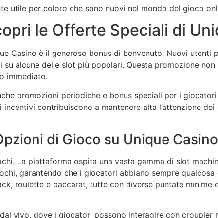
nte utile per coloro che sono nuovi nel mondo del gioco onl
opri le Offerte Speciali di Un
ique Casino è il generoso bonus di benvenuto. Nuovi utenti 
ti su alcune delle slot più popolari. Questa promozione non s
io immediato.
he promozioni periodiche e bonus speciali per i giocatori es
 incentivi contribuiscono a mantenere alta l’attenzione dei
Opzioni di Gioco su Unique Casino
chi. La piattaforma ospita una vasta gamma di slot machine, 
ochi, garantendo che i giocatori abbiano sempre qualcosa d
ack, roulette e baccarat, tutte con diverse puntate minime 
i dal vivo, dove i giocatori possono interagire con croupier