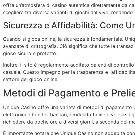
offre un’atmosfera di casinò autentica direttamente da ca
scegliere tra diverse varianti di giochi dal vivo, rendendo
Sicurezza e Affidabilità: Come U
Quando si gioca online, la sicurezza è fondamentale. Uniqu
avanzate di crittografia. Ciò significa che tutte le transa
gioco sicuro e protetto.
Inoltre, il sito è regolarmente auditato da enti di controll
casuale. Questo impegno per la trasparenza e l’affidabilità
settore del gioco online.
Metodi di Pagamento e Prelie
Unique Casino offre una varietà di metodi di pagamento per
elettronici e bonifici bancari, rendendo facile e veloce d
richiedere da poche ore a diversi giorni, a seconda del m
È importante notare che Unique Casino non addebita commis