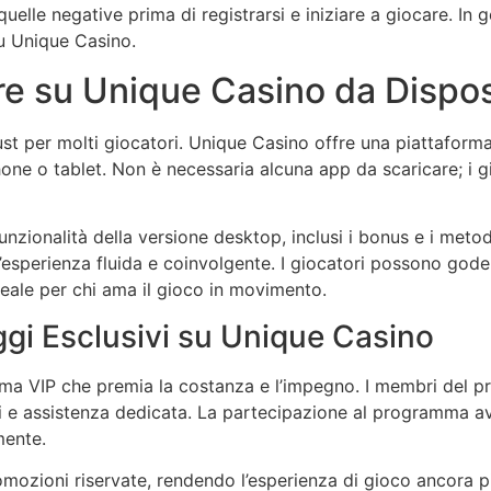
uelle negative prima di registrarsi e iniziare a giocare. In 
su Unique Casino.
 su Unique Casino da Dispos
 must per molti giocatori. Unique Casino offre una piattafor
phone o tablet. Non è necessaria alcuna app da scaricare; i
unzionalità della versione desktop, inclusi i bonus e i meto
sperienza fluida e coinvolgente. I giocatori possono godere d
eale per chi ama il gioco in movimento.
gi Esclusivi su Unique Casino
ramma VIP che premia la costanza e l’impegno. I membri de
uiti e assistenza dedicata. La partecipazione al programma
mente.
promozioni riservate, rendendo l’esperienza di gioco ancora