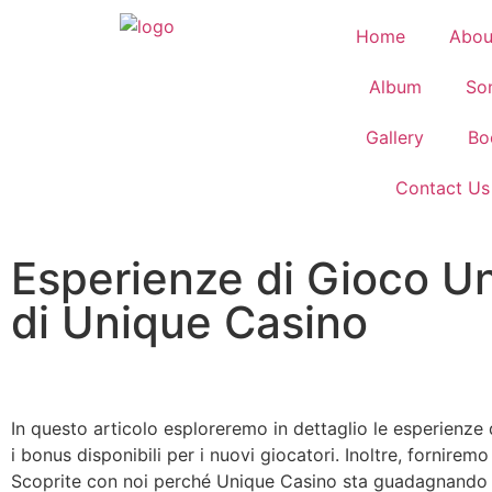
Home
Abou
Album
So
Gallery
Bo
Contact Us
Esperienze di Gioco U
di Unique Casino
In questo articolo esploreremo in dettaglio le esperienze
i bonus disponibili per i nuovi giocatori. Inoltre, fornire
Scoprite con noi perché Unique Casino sta guadagnando p