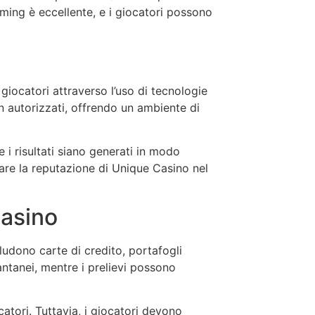
ming è eccellente, e i giocatori possono
giocatori attraverso l’uso di tecnologie
on autorizzati, offrendo un ambiente di
e i risultati siano generati in modo
orare la reputazione di Unique Casino nel
Casino
ludono carte di credito, portafogli
antanei, mentre i prelievi possono
atori. Tuttavia, i giocatori devono