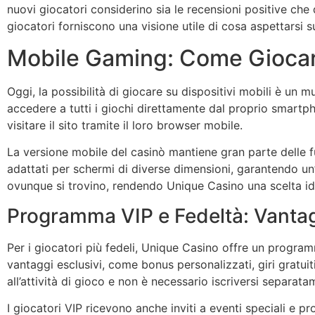
nuovi giocatori considerino sia le recensioni positive che q
giocatori forniscono una visione utile di cosa aspettarsi 
Mobile Gaming: Come Giocare
Oggi, la possibilità di giocare su dispositivi mobili è un
accedere a tutti i giochi direttamente dal proprio smart
visitare il sito tramite il loro browser mobile.
La versione mobile del casinò mantiene gran parte delle f
adattati per schermi di diverse dimensioni, garantendo un’e
ovunque si trovino, rendendo Unique Casino una scelta id
Programma VIP e Fedeltà: Vantag
Per i giocatori più fedeli, Unique Casino offre un prog
vantaggi esclusivi, come bonus personalizzati, giri grat
all’attività di gioco e non è necessario iscriversi separata
I giocatori VIP ricevono anche inviti a eventi speciali e 