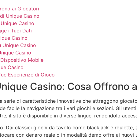
frono ai Giocatori
 di Unique Casino
u Unique Casino
ge i Tuoi Dati
nique Casino
su Unique Casino
 Unique Casino
Dispositivo Mobile
que Casino
Tue Esperienze di Gioco
 Unique Casino: Cosa Offrono a
a serie di caratteristiche innovative che attraggono giocato
e facile la navigazione tra i vari giochi e sezioni. Gli uten
re, il sito è disponibile in diverse lingue, rendendolo acces
no. Dai classici giochi da tavolo come blackjack e roulette,
 giocare con denaro reale o in modalità demo offre ai nuovi ut