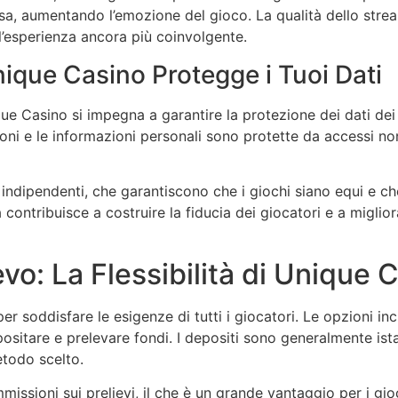
sa, aumentando l’emozione del gioco. La qualità dello strea
 l’esperienza ancora più coinvolgente.
nique Casino Protegge i Tuoi Dati
e Casino si impegna a garantire la protezione dei dati dei 
zioni e le informazioni personali sono protette da accessi n
o indipendenti, che garantiscono che i giochi siano equi e ch
 contribuisce a costruire la fiducia dei giocatori e a migli
vo: La Flessibilità di Unique 
 soddisfare le esigenze di tutti i giocatori. Le opzioni inc
epositare e prelevare fondi. I depositi sono generalmente ist
etodo scelto.
sioni sui prelievi, il che è un grande vantaggio per i gioc