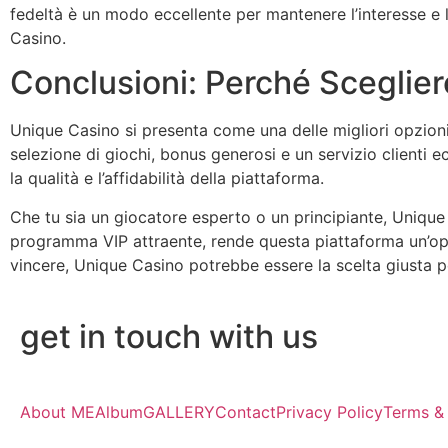
fedeltà è un modo eccellente per mantenere l’interesse e 
Casino.
Conclusioni: Perché Sceglier
Unique Casino si presenta come una delle migliori opzion
selezione di giochi, bonus generosi e un servizio clienti 
la qualità e l’affidabilità della piattaforma.
Che tu sia un giocatore esperto o un principiante, Unique C
programma VIP attraente, rende questa piattaforma un’opzi
vincere, Unique Casino potrebbe essere la scelta giusta p
get in touch with us
About ME
Album
GALLERY
Contact
Privacy Policy
Terms &