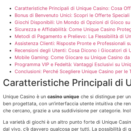
Caratteristiche Principali di Unique Casino: Cosa Of
Bonus di Benvenuto Unici: Scopri le Offerte Speciali
Giochi Disponibili: Un Mondo di Opzioni di Gioco s
Sicurezza e Affidabilità: Come Unique Casino Proteg
Metodi di Pagamento e Prelievo: La Flessibilità di U
Assistenza Clienti: Risposte Pronte e Professionali 
Recensioni degli Utenti: Cosa Dicono i Giocatori di
Mobile Gaming: Come Giocare su Unique Casino da 
Programma VIP e Fedeltà: Vantaggi Esclusivi su Uni
Conclusioni: Perché Scegliere Unique Casino per le 
Caratteristiche Principali di
Unique Casino è un
casino unique
che si distingue per un
ben progettata, con un’interfaccia utente intuitiva che rend
che cercano, grazie a una suddivisione per categorie. Inolt
La varietà di giochi è un altro punto forte di Unique Casi
dal vivo, c’è davvero qualcosa per tutti. La possibilità di