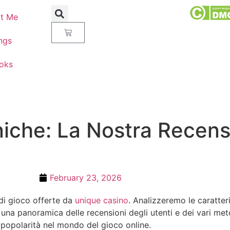
t Me
ngs
oks
niche: La Nostra Recen
February 23, 2026
 di gioco offerte da
unique casino
. Analizzeremo le caratteri
mo una panoramica delle recensioni degli utenti e dei vari me
opolarità nel mondo del gioco online.