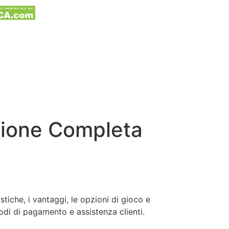
sione Completa
stiche, i vantaggi, le opzioni di gioco e
todi di pagamento e assistenza clienti.