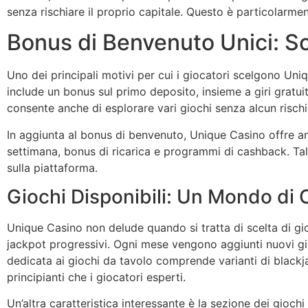
senza rischiare il proprio capitale. Questo è particolarme
Bonus di Benvenuto Unici: Sc
Uno dei principali motivi per cui i giocatori scelgono Un
include un bonus sul primo deposito, insieme a giri gratui
consente anche di esplorare vari giochi senza alcun risch
In aggiunta al bonus di benvenuto, Unique Casino offre anc
settimana, bonus di ricarica e programmi di cashback. Tali
sulla piattaforma.
Giochi Disponibili: Un Mondo di 
Unique Casino non delude quando si tratta di scelta di gio
jackpot progressivi. Ogni mese vengono aggiunti nuovi gi
dedicata ai giochi da tavolo comprende varianti di blackj
principianti che i giocatori esperti.
Un’altra caratteristica interessante è la sezione dei gioch