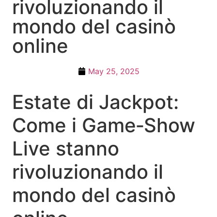
rivoluzionando il
mondo del casinò
online
May 25, 2025
Estate di Jackpot:
Come i Game‑Show
Live stanno
rivoluzionando il
mondo del casinò