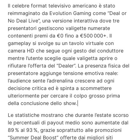
Il celebre format televisivo americano è stato
reimmaginato da Evolution Gaming come “Deal or
No Deal Live”, una versione interattiva dove tre
presentatori gestiscono valigette numerate
contenenti premi da €0 fino a €500 000+. Il
gameplay si svolge su un tavolo virtuale con
camera HD che segue ogni gesto del conduttore
mentre l’utente sceglie quale valigetta aprire o
rifiutare l’offerta del “Dealer”. La presenza fisica del
presentatore aggiunge tensione emotiva reale:
l’audience sente l’adrenalina crescere ad ogni
decisione critica ed è spinta a scommettere
ulteriormente per cercare il colpo grosso prima
della conclusione dello show.|
Le statistiche mostrano che durante l’estate scorso
le percentuali di payout medio sono aumentate dal
89 % al 93 %, grazie soprattutto alle promozioni
“Summer Deal Boost” offerte dai migliori siti