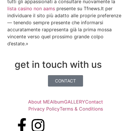
tutti gli appassionati a consultare nuovamente la
lista casino non aams
presente su Tfnews.It per
individuare il sito più adatto alle proprie preferenze
— tenendo sempre presente che informarsi
accuratamente rappresenta già la prima mossa
vincente verso quel prossimo grande colpo
d’estate.»
get in touch with us
CONTACT
About ME
Album
GALLERY
Contact
Privacy Policy
Terms & Conditions