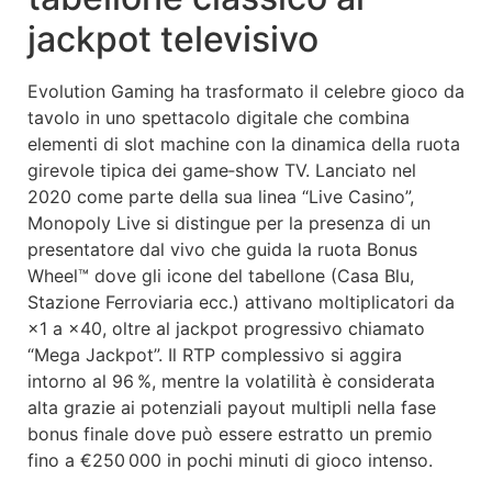
jackpot televisivo
Evolution Gaming ha trasformato il celebre gioco da
tavolo in uno spettacolo digitale che combina
elementi di slot machine con la dinamica della ruota
girevole tipica dei game‑show TV. Lanciato nel
2020 come parte della sua linea “Live Casino”,
Monopoly Live si distingue per la presenza di un
presentatore dal vivo che guida la ruota Bonus
Wheel™ dove gli icone del tabellone (Casa Blu,
Stazione Ferroviaria ecc.) attivano moltiplicatori da
×1 a ×40, oltre al jackpot progressivo chiamato
“Mega Jackpot”. Il RTP complessivo si aggira
intorno al 96 %, mentre la volatilità è considerata
alta grazie ai potenziali payout multipli nella fase
bonus finale dove può essere estratto un premio
fino a €250 000 in pochi minuti di gioco intenso.