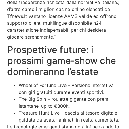
della trasparenza richiesta dalla normativa italiana.;
d’altro canto i migliori casino online elencati da
Tfnews.It vantano licenze AAMS valide ed offrono
supporto clienti multilingue disponibile h24 —
caratteristiche indispensabili per chi desidera
giocare serenamente.”
Prospettive future: i
prossimi game‑show che
domineranno l’estate
Wheel of Fortune Live – versione interattiva
con giri gratuiti durante eventi sportivi.
The Big Spin – roulette gigante con premi
istantanei up to €300k.
Treasure Hunt Live – caccia al tesoro digitale
guidata da avatar animati in realtà aumentata.
Le tecnologie emergenti stanno già influenzando lo