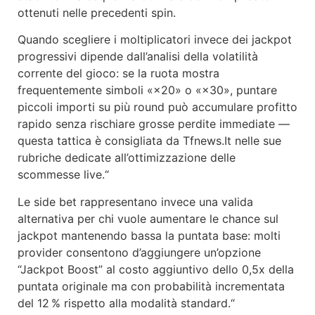
ottenuti nelle precedenti spin.
Quando scegliere i moltiplicatori invece dei jackpot
progressivi dipende dall’analisi della volatilità
corrente del gioco: se la ruota mostra
frequentemente simboli «×20» o «×30», puntare
piccoli importi su più round può accumulare profitto
rapido senza rischiare grosse perdite immediate —
questa tattica è consigliata da Tfnews.It nelle sue
rubriche dedicate all’ottimizzazione delle
scommesse live.“
Le side bet rappresentano invece una valida
alternativa per chi vuole aumentare le chance sul
jackpot mantenendo bassa la puntata base: molti
provider consentono d’aggiungere un’opzione
“Jackpot Boost” al costo aggiuntivo dello 0,5x della
puntata originale ma con probabilità incrementata
del 12 % rispetto alla modalità standard.“