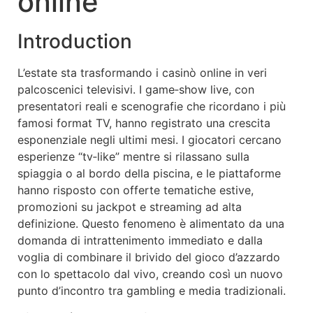
online
Introduction
L’estate sta trasformando i casinò online in veri
palcoscenici televisivi. I game‑show live, con
presentatori reali e scenografie che ricordano i più
famosi format TV, hanno registrato una crescita
esponenziale negli ultimi mesi. I giocatori cercano
esperienze “tv‑like” mentre si rilassano sulla
spiaggia o al bordo della piscina, e le piattaforme
hanno risposto con offerte tematiche estive,
promozioni su jackpot e streaming ad alta
definizione. Questo fenomeno è alimentato da una
domanda di intrattenimento immediato e dalla
voglia di combinare il brivido del gioco d’azzardo
con lo spettacolo dal vivo, creando così un nuovo
punto d’incontro tra gambling e media tradizionali.