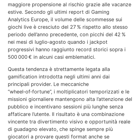
maggiore propensione al rischio grazie alle vacanze
estive. Secondo gli ultimi report di Gaming
Analytics Europe, il volume delle scommesse sui
giochi live è cresciuto del 27 % rispetto allo stesso
periodo dell’anno precedente, con picchi del 42 %
nei mesi di luglio‑agosto quando i jackpot
progressivi hanno raggiunto record storici sopra i
500 000 € in alcuni casi emblematici.
Questa tendenza è strettamente legata alla
gamification introdotta negli ultimi anni dai
principali provider. Le meccaniche
“wheel‑of‑fortune”, i moltiplicatori temporizzati e le
missioni giornaliere mantengono alta l’attenzione del
pubblico e incentivano sessioni più lunghe senza
affaticare l’utente. Il risultato è una combinazione
vincente tra divertimento visivo e opportunità reale
di guadagno elevato, che spinge sempre più
giocatori a provare questi format anche se