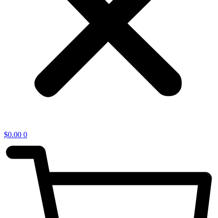
$
0.00
0