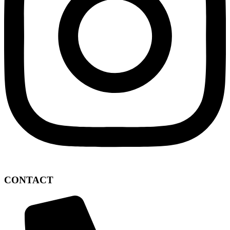
CONTACT