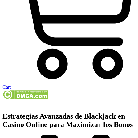
Cart
Estrategias Avanzadas de Blackjack en
Casino Online para Maximizar los Bonos