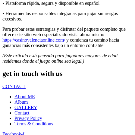
• Plataforma rápida, segura y disponible en español.
• Herramientas responsables integradas para jugar sin riesgos
excesivos.
Para probar estas estrategias y disfrutar del paquete completo que
ofrece este sitio web especializado visita ahora mismo
https://casinovalenciaonline.com/
y comienza tu camino hacia
ganancias más consistentes bajo un entorno confiable.
(Este artículo está pensado para jugadores mayores de edad
residentes donde el juego online sea legal.)
get in touch with us
CONTACT
About ME
Album
GALLERY
Contact
Privacy Policy
Terms & Conditions
Facebook-f