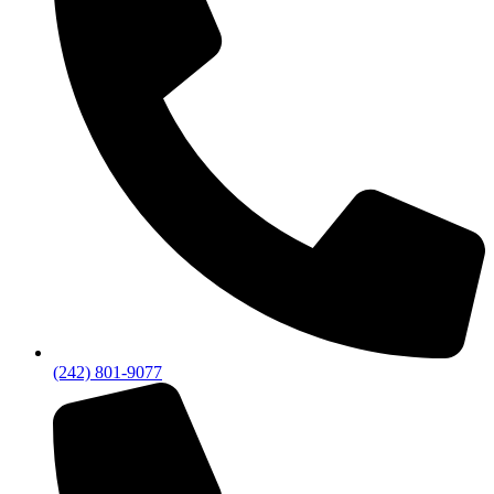
(242) 801-9077