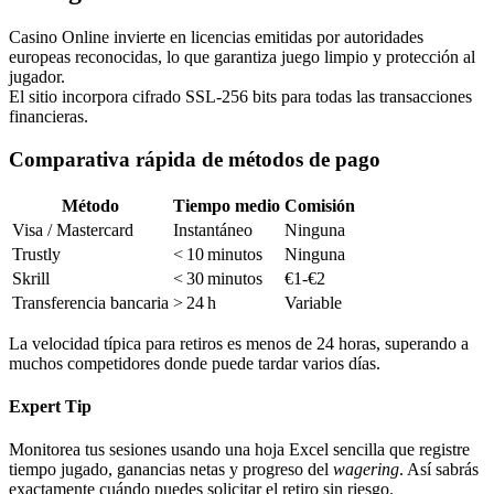
Casino Online invierte en licencias emitidas por autoridades
europeas reconocidas, lo que garantiza juego limpio y protección al
jugador.
El sitio incorpora cifrado SSL‑256 bits para todas las transacciones
financieras.
Comparativa rápida de métodos de pago
Método
Tiempo medio
Comisión
Visa / Mastercard
Instantáneo
Ninguna
Trustly
< 10 minutos
Ninguna
Skrill
< 30 minutos
€1‑€2
Transferencia bancaria
> 24 h
Variable
La velocidad típica para retiros es menos de 24 horas, superando a
muchos competidores donde puede tardar varios días.
Expert Tip
Monitorea tus sesiones usando una hoja Excel sencilla que registre
tiempo jugado, ganancias netas y progreso del
wagering
. Así sabrás
exactamente cuándo puedes solicitar el retiro sin riesgo.