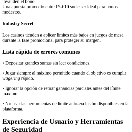
invaliden el bono.
Una apuesta promedio entre €5‑€10 suele ser ideal para bonos
modestos.
Industry Secret
Los casinos tienden a aplicar límites más bajos en juegos de mesa
durante la fase promocional para proteger su margen.
Lista rápida de errores comunes
• Depositar grandes sumas sin leer condiciones.
• Jugar siempre al máximo permitido cuando el objetivo es cumplir
wagering
rápido.
• Ignorar la opción de retirar ganancias parciales antes del límite
máximo.
• No usar las herramientas de límite auto‑exclusión disponibles en la
plataforma.
Experiencia de Usuario y Herramientas
de Seguridad