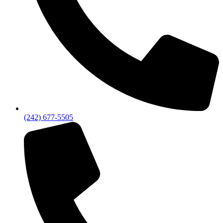
(242) 677-5505