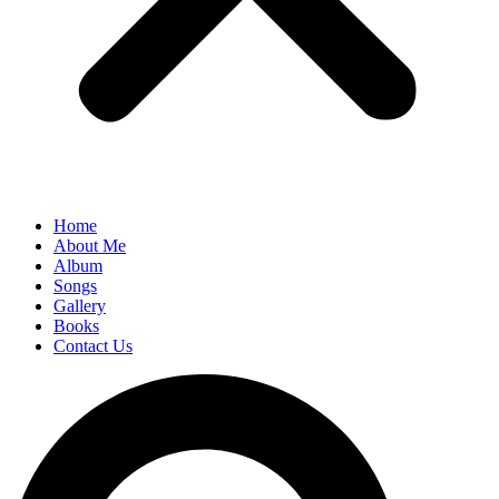
Home
About Me
Album
Songs
Gallery
Books
Contact Us