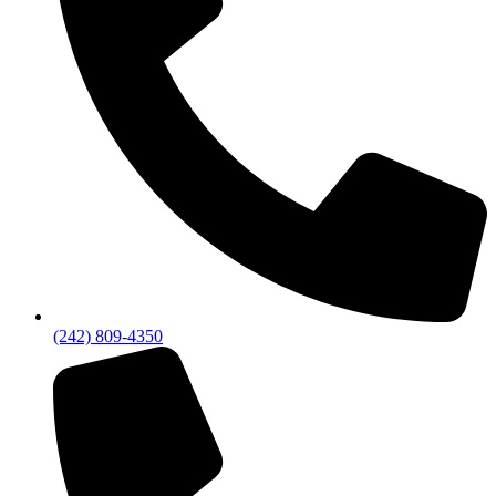
(242) 809-4350