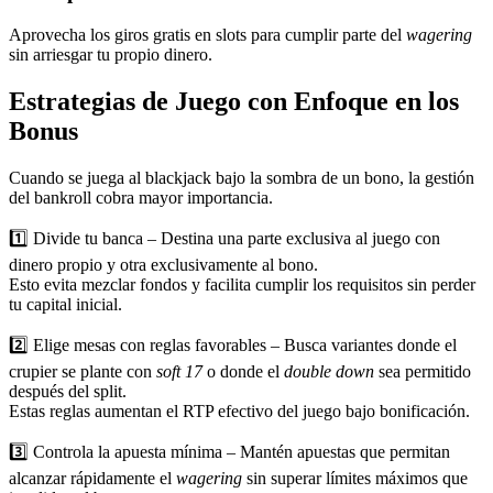
Aprovecha los giros gratis en slots para cumplir parte del
wagering
sin arriesgar tu propio dinero.
Estrategias de Juego con Enfoque en los
Bonus
Cuando se juega al blackjack bajo la sombra de un bono, la gestión
del bankroll cobra mayor importancia.
1️⃣ Divide tu banca – Destina una parte exclusiva al juego con
dinero propio y otra exclusivamente al bono.
Esto evita mezclar fondos y facilita cumplir los requisitos sin perder
tu capital inicial.
2️⃣ Elige mesas con reglas favorables – Busca variantes donde el
crupier se plante con
soft 17
o donde el
double down
sea permitido
después del split.
Estas reglas aumentan el RTP efectivo del juego bajo bonificación.
3️⃣ Controla la apuesta mínima – Mantén apuestas que permitan
alcanzar rápidamente el
wagering
sin superar límites máximos que