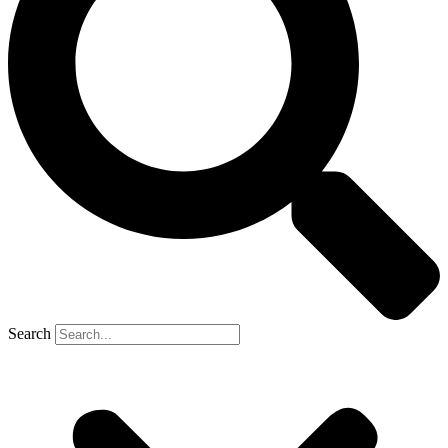
Search