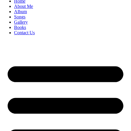
Home
About Me
Album
Songs
Gallery
Books
Contact Us