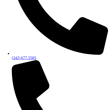
(242) 677-5505