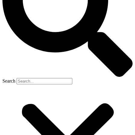
Search