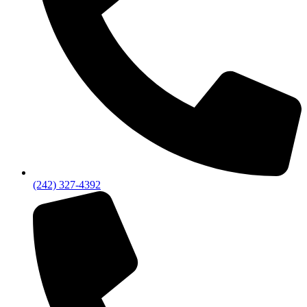
(242) 327-4392