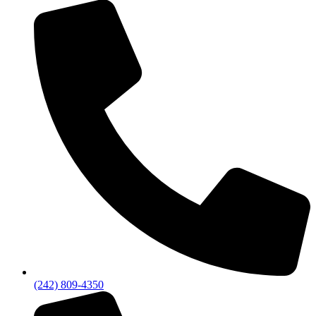
(242) 809-4350