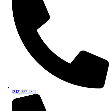
(242) 327-4392