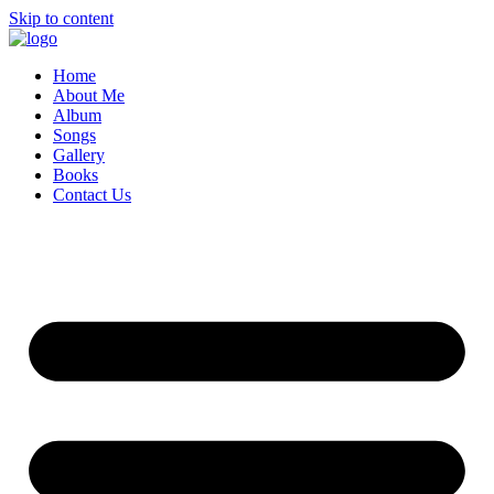
Skip to content
Home
About Me
Album
Songs
Gallery
Books
Contact Us