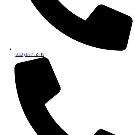
(242) 677-5505