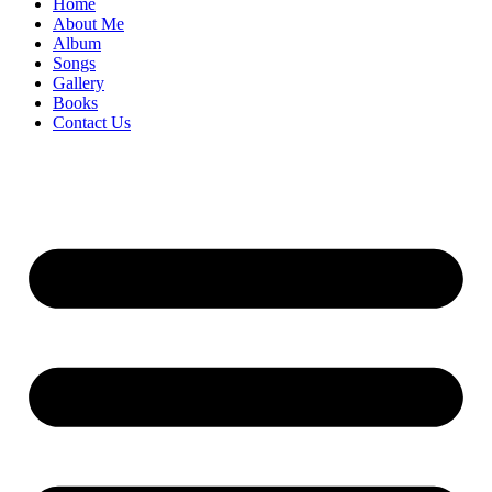
Home
About Me
Album
Songs
Gallery
Books
Contact Us