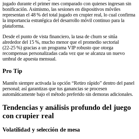
jugado durante el primer mes comparado con quienes ingresan sin
bonificación. Asimismo, las sesiones en dispositivos móviles
representan el 48 % del total jugado en crupier real, lo cual confirma
la importancia estratégica del desarrollo móvil continuo para la
plataforma.
Desde el punto de vista financiero, la tasa de churn se sitúa
alrededor del 15 %, mucho menor que el promedio sectorial
(22‑25 %) gracias a un programa VIP robusto que otorga
recompensas personalizadas cada vez que se alcanza un nuevo
umbral de apuesta mensual.
Pro Tip
Mantén siempre activada la opción “Retiro rápido” dentro del panel
personal; así garantizas que tus ganancias se procesen
automáticamente bajo el método preferido sin demoras adicionales.
Tendencias y análisis profundo del juego
con crupier real
Volatilidad y selección de mesa