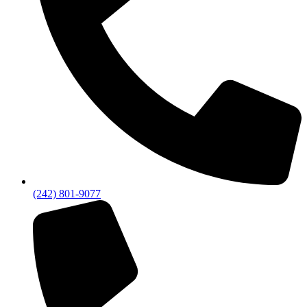
(242) 801-9077