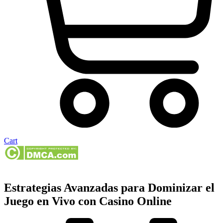
Cart
Estrategias Avanzadas para Dominizar el
Juego en Vivo con Casino Online