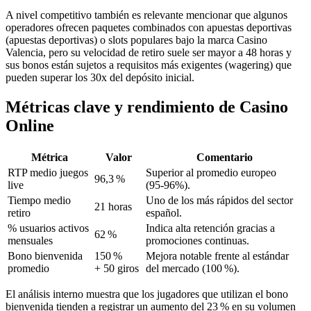
A nivel competitivo también es relevante mencionar que algunos
operadores ofrecen paquetes combinados con apuestas deportivas
(apuestas deportivas) o slots populares bajo la marca Casino
Valencia, pero su velocidad de retiro suele ser mayor a 48 horas y
sus bonos están sujetos a requisitos más exigentes (wagering) que
pueden superar los 30x del depósito inicial.
Métricas clave y rendimiento de Casino
Online
Métrica
Valor
Comentario
RTP medio juegos
Superior al promedio europeo
96,3 %
live
(95‑96%).
Tiempo medio
Uno de los más rápidos del sector
21 horas
retiro
español.
% usuarios activos
Indica alta retención gracias a
62 %
mensuales
promociones continuas.
Bono bienvenida
150 %
Mejora notable frente al estándar
promedio
+ 50 giros
del mercado (100 %).
El análisis interno muestra que los jugadores que utilizan el bono
bienvenida tienden a registrar un aumento del 23 % en su volumen