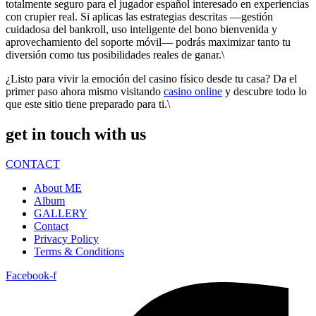
totalmente seguro para el jugador español interesado en experiencias
con crupier real. Si aplicas las estrategias descritas —gestión
cuidadosa del bankroll, uso inteligente del bono bienvenida y
aprovechamiento del soporte móvil— podrás maximizar tanto tu
diversión como tus posibilidades reales de ganar.\
¿Listo para vivir la emoción del casino físico desde tu casa? Da el
primer paso ahora mismo visitando
casino online
y descubre todo lo
que este sitio tiene preparado para ti.\
get in touch with us
CONTACT
About ME
Album
GALLERY
Contact
Privacy Policy
Terms & Conditions
Facebook-f