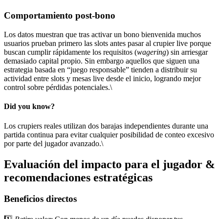
Comportamiento post‑bono
Los datos muestran que tras activar un bono bienvenida muchos
usuarios prueban primero las slots antes pasar al crupier live porque
buscan cumplir rápidamente los requisitos (
wagering
) sin arriesgar
demasiado capital propio. Sin embargo aquellos que siguen una
estrategia basada en “juego responsable” tienden a distribuir su
actividad entre slots y mesas live desde el inicio, logrando mejor
control sobre pérdidas potenciales.\
Did you know?
Los crupiers reales utilizan dos barajas independientes durante una
partida continua para evitar cualquier posibilidad de conteo excesivo
por parte del jugador avanzado.\
Evaluación del impacto para el jugador &
recomendaciones estratégicas
Beneficios directos