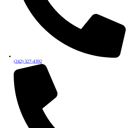
(242) 327-4392