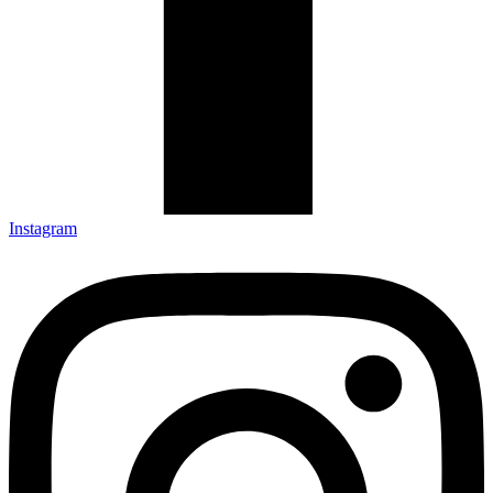
Instagram