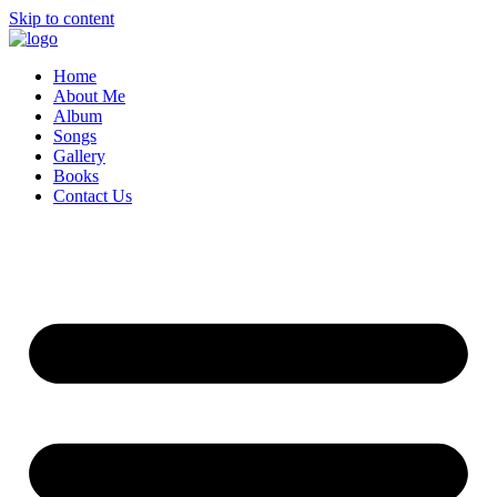
Skip to content
Home
About Me
Album
Songs
Gallery
Books
Contact Us