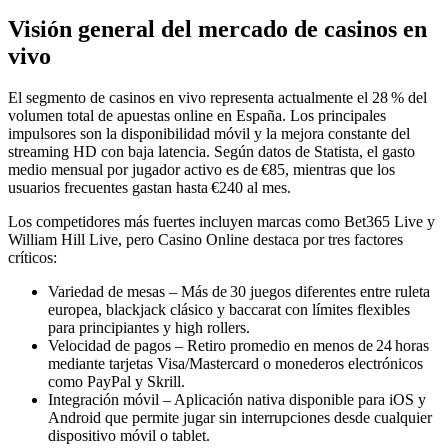
Visión general del mercado de casinos en
vivo
El segmento de casinos en vivo representa actualmente el 28 % del
volumen total de apuestas online en España. Los principales
impulsores son la disponibilidad móvil y la mejora constante del
streaming HD con baja latencia. Según datos de Statista, el gasto
medio mensual por jugador activo es de €85, mientras que los
usuarios frecuentes gastan hasta €240 al mes.
Los competidores más fuertes incluyen marcas como Bet365 Live y
William Hill Live, pero Casino Online destaca por tres factores
críticos:
Variedad de mesas – Más de 30 juegos diferentes entre ruleta
europea, blackjack clásico y baccarat con límites flexibles
para principiantes y high rollers.
Velocidad de pagos – Retiro promedio en menos de 24 horas
mediante tarjetas Visa/Mastercard o monederos electrónicos
como PayPal y Skrill.
Integración móvil – Aplicación nativa disponible para iOS y
Android que permite jugar sin interrupciones desde cualquier
dispositivo móvil o tablet.