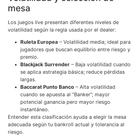
mesa
Los juegos live presentan diferentes niveles de
volatilidad según la regla usada por el dealer:
Ruleta Europea
– Volatilidad media; ideal para
jugadores que buscan equilibrio entre riesgo y
premio.
Blackjack Surrender
– Baja volatilidad cuando
se aplica estrategia básica; reduce pérdidas
largas.
Baccarat Punto Banco
– Alta volatilidad
cuando se apuesta al “Banker”; mayor
potencial ganancia pero mayor riesgo
instantáneo.
Entender esta clasificación ayuda a elegir la mesa
adecuada según tu bankroll actual y tolerancia al
riesgo.