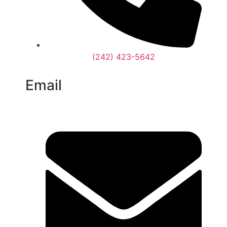
(242) 423-5642
Email