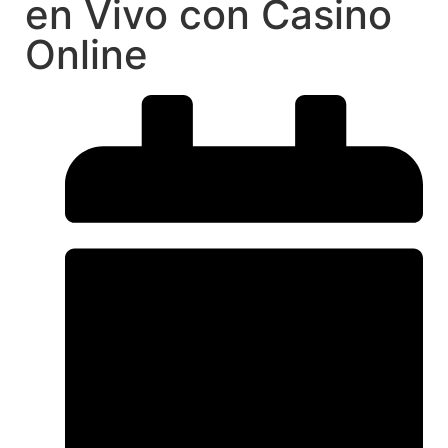
en Vivo con Casino
Online