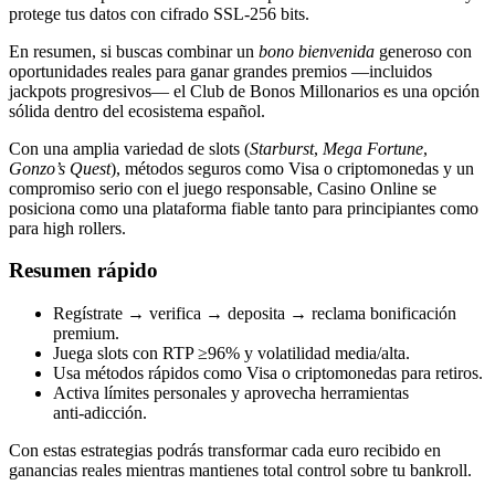
protege tus datos con cifrado SSL‑256 bits.
En resumen, si buscas combinar un
bono bienvenida
generoso con
oportunidades reales para ganar grandes premios —incluidos
jackpots progresivos— el Club de Bonos Millonarios es una opción
sólida dentro del ecosistema español.
Con una amplia variedad de slots (
Starburst
,
Mega Fortune
,
Gonzo’s Quest
), métodos seguros como Visa o criptomonedas y un
compromiso serio con el juego responsable, Casino Online se
posiciona como una plataforma fiable tanto para principiantes como
para high rollers.
Resumen rápido
Regístrate → verifica → deposita → reclama bonificación
premium.
Juega slots con RTP ≥96% y volatilidad media/alta.
Usa métodos rápidos como Visa o criptomonedas para retiros.
Activa límites personales y aprovecha herramientas
anti‑adicción.
Con estas estrategias podrás transformar cada euro recibido en
ganancias reales mientras mantienes total control sobre tu bankroll.