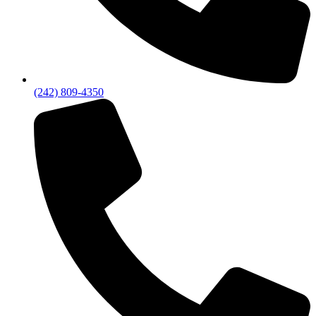
(242) 809-4350