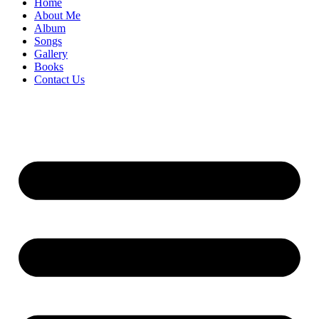
Home
About Me
Album
Songs
Gallery
Books
Contact Us