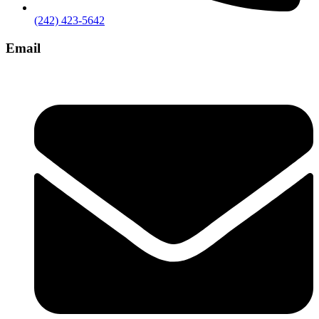
(242) 423-5642
Email