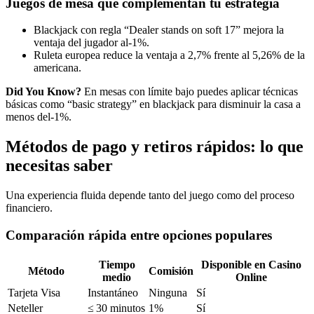
Juegos de mesa que complementan tu estrategia
Blackjack con regla “Dealer stands on soft 17” mejora la
ventaja del jugador al‑1%.
Ruleta europea reduce la ventaja a 2,7% frente al 5,26% de la
americana.
Did You Know?
En mesas con límite bajo puedes aplicar técnicas
básicas como “basic strategy” en blackjack para disminuir la casa a
menos del‑1%.
Métodos de pago y retiros rápidos: lo que
necesitas saber
Una experiencia fluida depende tanto del juego como del proceso
financiero.
Comparación rápida entre opciones populares
Tiempo
Disponible en Casino
Método
Comisión
medio
Online
Tarjeta Visa
Instantáneo
Ninguna
Sí
Neteller
≤ 30 minutos
1%
Sí