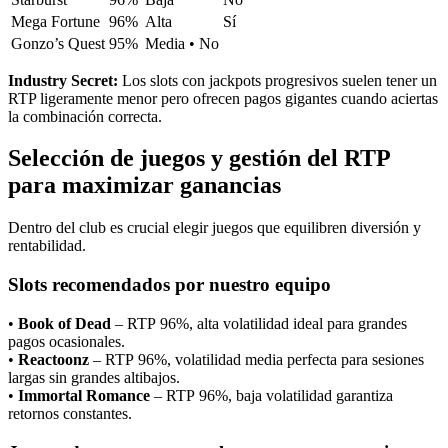
Mega Fortune
96%
Alta
Sí
Gonzo’s Quest
95%
Media • No
Industry Secret:
Los slots con jackpots progresivos suelen tener un
RTP ligeramente menor pero ofrecen pagos gigantes cuando aciertas
la combinación correcta.
Selección de juegos y gestión del RTP
para maximizar ganancias
Dentro del club es crucial elegir juegos que equilibren diversión y
rentabilidad.
Slots recomendados por nuestro equipo
•
Book of Dead
– RTP 96%, alta volatilidad ideal para grandes
pagos ocasionales.
•
Reactoonz
– RTP 96%, volatilidad media perfecta para sesiones
largas sin grandes altibajos.
•
Immortal Romance
– RTP 96%, baja volatilidad garantiza
retornos constantes.