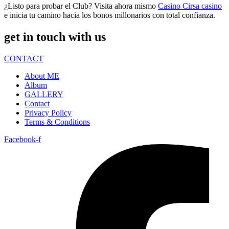
¿Listo para probar el Club? Visita ahora mismo
Casino Cirsa casino
e inicia tu camino hacia los bonos millonarios con total confianza.
get in touch with us
CONTACT
About ME
Album
GALLERY
Contact
Privacy Policy
Terms & Conditions
Facebook-f