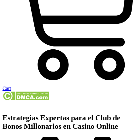
Cart
Estrategias Expertas para el Club de
Bonos Millonarios en Casino Online