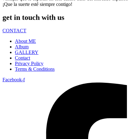
¡Que la suerte esté siempre contigo!
get in touch with us
CONTACT
About ME
Album
GALLERY
Contact
Privacy Policy
Terms & Conditions
Facebook-f