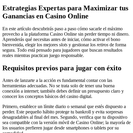
Estrategias Expertas para Maximizar tus
Ganancias en Casino Online
En este artículo descubrirás paso a paso cómo sacarle el máximo
provecho a la plataforma Casino Online sin perder tiempo ni dinero.
Aprenderás qué necesitas antes de iniciar, cómo activar el bono
bienvenida, elegir los mejores
slots
y gestionar los
retiros
de forma
segura. Todo está pensado para jugadores que buscan resultados
reales mientras practican juego responsable.
Requisitos previos para jugar con éxito
Antes de lanzarte a la acción es fundamental contar con las
herramientas adecuadas. No se trata solo de tener una buena
conexión a internet; también debes definir un presupuesto claro y
conocer los conceptos básicos del casino digital.
Primero, establece un límite diario o semanal que estés dispuesto a
perder. Este pequeño hábito protege tu bankroll y evita sorpresas
desagradables al final del mes. Segundo, verifica que tu dispositivo
sea compatible con la versión móvil de Casino Online; la mayoría de
los usuarios prefieren jugar desde smartphones o tablets por su