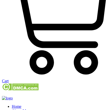
Cart
Home