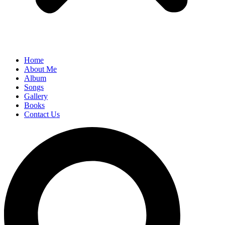
Home
About Me
Album
Songs
Gallery
Books
Contact Us