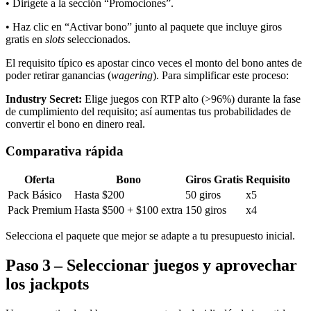
• Dirígete a la sección “Promociones”.
• Haz clic en “Activar bono” junto al paquete que incluye giros
gratis en
slots
seleccionados.
El requisito típico es apostar cinco veces el monto del bono antes de
poder retirar ganancias (
wagering
). Para simplificar este proceso:
Industry Secret:
Elige juegos con RTP alto (>96%) durante la fase
de cumplimiento del requisito; así aumentas tus probabilidades de
convertir el bono en dinero real.
Comparativa rápida
Oferta
Bono
Giros Gratis
Requisito
Pack Básico
Hasta $200
50 giros
x5
Pack Premium
Hasta $500 + $100 extra
150 giros
x4
Selecciona el paquete que mejor se adapte a tu presupuesto inicial.
Paso 3 – Seleccionar juegos y aprovechar
los jackpots