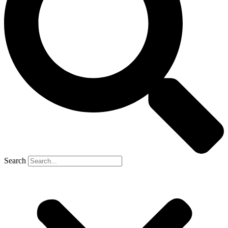
Search