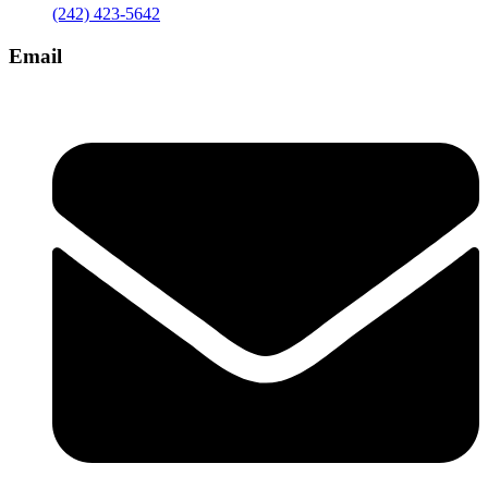
(242) 423-5642
Email