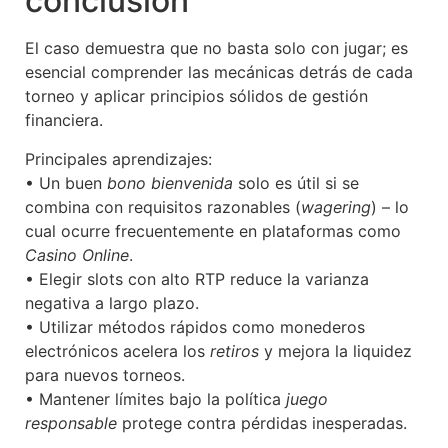
conclusión
El caso demuestra que no basta solo con jugar; es
esencial comprender las mecánicas detrás de cada
torneo y aplicar principios sólidos de gestión
financiera.
Principales aprendizajes:
• Un buen
bono bienvenida
solo es útil si se
combina con requisitos razonables (
wagering
) – lo
cual ocurre frecuentemente en plataformas como
Casino Online
.
• Elegir slots con alto RTP reduce la varianza
negativa a largo plazo.
• Utilizar métodos rápidos como monederos
electrónicos acelera los
retiros
y mejora la liquidez
para nuevos torneos.
• Mantener límites bajo la política
juego
responsable
protege contra pérdidas inesperadas.