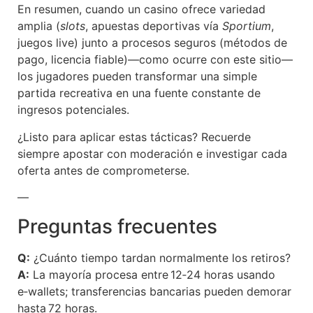
En resumen, cuando un casino ofrece variedad
amplia (
slots
, apuestas deportivas vía
Sportium
,
juegos live) junto a procesos seguros (métodos de
pago, licencia fiable)​—como ocurre con este sitio—
los jugadores pueden transformar una simple
partida recreativa en una fuente constante de
ingresos potenciales.
¿Listo para aplicar estas tácticas? Recuerde
siempre apostar con moderación e investigar cada
oferta antes de comprometerse.
—
Preguntas frecuentes
Q:
¿Cuánto tiempo tardan normalmente los retiros?
A:
La mayoría procesa entre 12‑24 horas usando
e‑wallets; transferencias bancarias pueden demorar
hasta 72 horas.