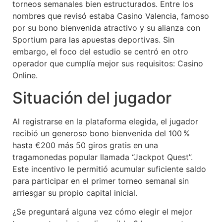
torneos semanales bien estructurados. Entre los
nombres que revisó estaba Casino Valencia, famoso
por su bono bienvenida atractivo y su alianza con
Sportium para las apuestas deportivas. Sin
embargo, el foco del estudio se centró en otro
operador que cumplía mejor sus requisitos: Casino
Online.
Situación del jugador
Al registrarse en la plataforma elegida, el jugador
recibió un generoso bono bienvenida del 100 %
hasta €200 más 50 giros gratis en una
tragamonedas popular llamada “Jackpot Quest”.
Este incentivo le permitió acumular suficiente saldo
para participar en el primer torneo semanal sin
arriesgar su propio capital inicial.
¿Se preguntará alguna vez cómo elegir el mejor