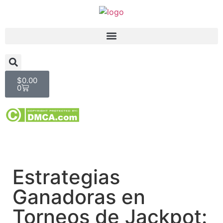
$
0.00
0
Estrategias
Ganadoras en
Torneos de Jackpot: