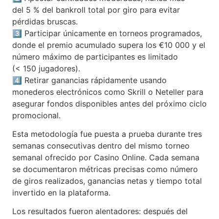
del 5 % del bankroll total por giro para evitar
pérdidas bruscas.
3️⃣ Participar únicamente en torneos programados,
donde el premio acumulado supera los €10 000 y el
número máximo de participantes es limitado
(< 150 jugadores).
4️⃣ Retirar ganancias rápidamente usando
monederos electrónicos como Skrill o Neteller para
asegurar fondos disponibles antes del próximo ciclo
promocional.
Esta metodología fue puesta a prueba durante tres
semanas consecutivas dentro del mismo torneo
semanal ofrecido por Casino Online. Cada semana
se documentaron métricas precisas como número
de giros realizados, ganancias netas y tiempo total
invertido en la plataforma.
Los resultados fueron alentadores: después del