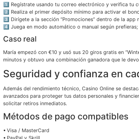
1️⃣ Regístrate usando tu correo electrónico y verifica tu c
2️⃣ Realiza el primer depósito mínimo para activar el bon
3️⃣ Dirígete a la sección “Promociones” dentro de la app 
4️⃣ Juega en modo automático o manual según prefieras; l
Caso real
María empezó con €10 y usó sus 20 giros gratis en “Winte
minutos y obtuvo una combinación ganadora que le devolv
Seguridad y confianza en cad
Además del rendimiento técnico, Casino Online se destac
avanzados para proteger tus datos personales y financier
solicitar retiros inmediatos.
Métodos de pago compatibles
• Visa / MasterCard
• PayPal y Skrill