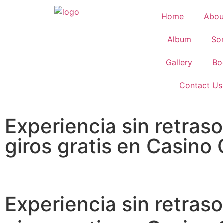
Home
Abou
Album
So
Gallery
Bo
Contact Us
Experiencia sin retras
giros gratis en Casino 
Experiencia sin retras