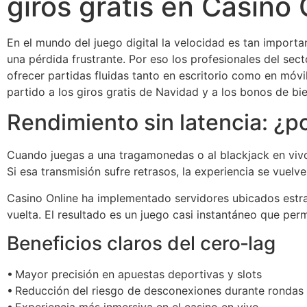
giros gratis en Casino 
En el mundo del juego digital la velocidad es tan import
una pérdida frustrante. Por eso los profesionales del sec
ofrecer partidas fluidas tanto en escritorio como en móv
partido a los giros gratis de Navidad y a los bonos de bi
Rendimiento sin latencia: ¿p
Cuando juegas a una tragamonedas o al blackjack en vivo,
Si esa transmisión sufre retrasos, la experiencia se vue
Casino Online ha implementado servidores ubicados estra
vuelta. El resultado es un juego casi instantáneo que perm
Beneficios claros del cero‑lag
• Mayor precisión en apuestas deportivas y slots
• Reducción del riesgo de desconexiones durante rondas 