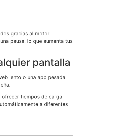
dos gracias al motor
guna pausa, lo que aumenta tus
lquier pantalla
 web lento o una app pesada
deña.
a ofrecer tiempos de carga
automáticamente a diferentes