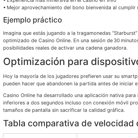
• Experiencia más inmersiva en el casino en vivo
• Mejor aprovechamiento del bono bienvenida al cumplir 
Ejemplo práctico
Imagina que estás jugando a la tragamonedas “Starburst”
optimizado de Casino Online. En una sesión de 30 minuto
posibilidades reales de activar una cadena ganadora.
Optimización para dispositivo
Hoy la mayoría de los jugadores prefieren usar su smartp
pueden hacer que abandonen la partida antes de iniciar e
Casino Online ha desarrollado una aplicación nativa para
inferiores a dos segundos incluso con conexión móvil pr
tamaños de pantalla sin sacrificar la calidad gráfica.
Tabla comparativa de velocidad d