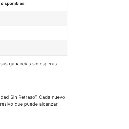
 disponibles
 sus ganancias sin esperas
idad Sin Retraso”. Cada nuevo
ogresivo que puede alcanzar