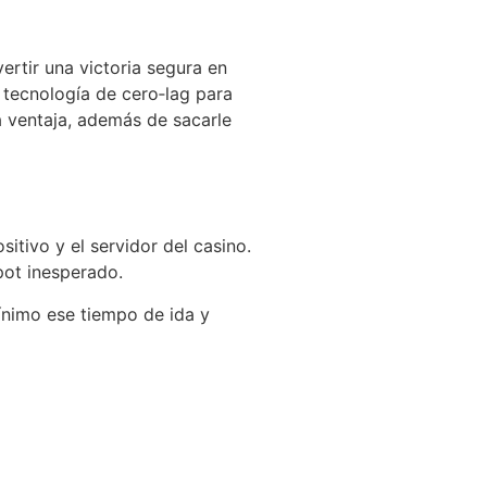
ertir una victoria segura en
n tecnología de cero‑lag para
a ventaja, además de sacarle
tivo y el servidor del casino.
pot inesperado.
ínimo ese tiempo de ida y