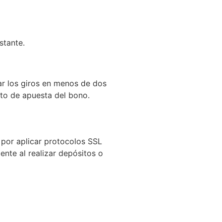
stante.
ar los giros en menos de dos
ito de apuesta del bono.
 por aplicar protocolos SSL
nte al realizar depósitos o