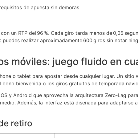
requisitos de apuesta sin demoras
 con un RTP del 96 %. Cada giro tarda menos de 0,05 segun
s puedes realizar aproximadamente 600 giros sin notar nin
s móviles: juego fluido en cua
hone o tablet para apostar desde cualquier lugar. Un sitio
l bono bienvenida o los giros gratuitos de temporada navi
 iOS y Android que aprovecha la arquitectura Zero‑Lag par
omedio. Además, la interfaz está diseñada para adaptarse 
e retiro