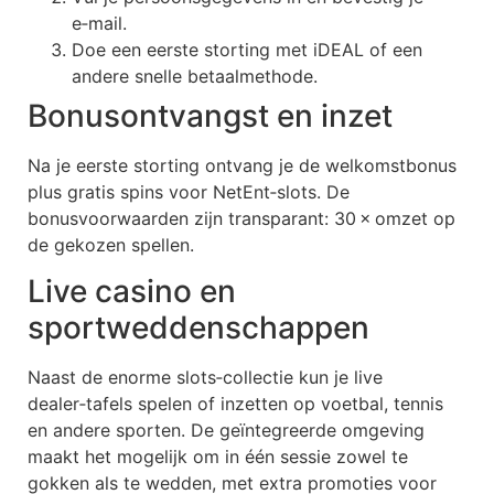
e‑mail.
Doe een eerste storting met iDEAL of een
andere snelle betaalmethode.
Bonusontvangst en inzet
Na je eerste storting ontvang je de welkomstbonus
plus gratis spins voor NetEnt‑slots. De
bonusvoorwaarden zijn transparant: 30 × omzet op
de gekozen spellen.
Live casino en
sportweddenschappen
Naast de enorme slots‑collectie kun je live
dealer‑tafels spelen of inzetten op voetbal, tennis
en andere sporten. De geïntegreerde omgeving
maakt het mogelijk om in één sessie zowel te
gokken als te wedden, met extra promoties voor