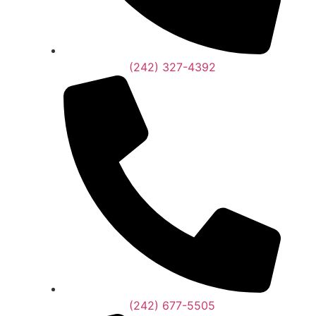
(242) 327-4392
(242) 677-5505