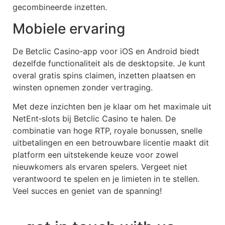
gecombineerde inzetten.
Mobiele ervaring
De Betclic Casino‑app voor iOS en Android biedt
dezelfde functionaliteit als de desktopsite. Je kunt
overal gratis spins claimen, inzetten plaatsen en
winsten opnemen zonder vertraging.
Met deze inzichten ben je klaar om het maximale uit
NetEnt‑slots bij Betclic Casino te halen. De
combinatie van hoge RTP, royale bonussen, snelle
uitbetalingen en een betrouwbare licentie maakt dit
platform een uitstekende keuze voor zowel
nieuwkomers als ervaren spelers. Vergeet niet
verantwoord te spelen en je limieten in te stellen.
Veel succes en geniet van de spanning!