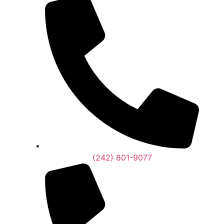
(242) 801-9077