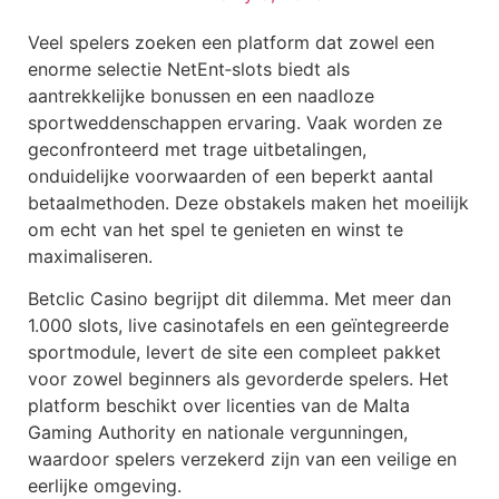
Veel spelers zoeken een platform dat zowel een
enorme selectie NetEnt‑slots biedt als
aantrekkelijke bonussen en een naadloze
sportweddenschappen ervaring. Vaak worden ze
geconfronteerd met trage uitbetalingen,
onduidelijke voorwaarden of een beperkt aantal
betaalmethoden. Deze obstakels maken het moeilijk
om echt van het spel te genieten en winst te
maximaliseren.
Betclic Casino begrijpt dit dilemma. Met meer dan
1.000 slots, live casinotafels en een geïntegreerde
sportmodule, levert de site een compleet pakket
voor zowel beginners als gevorderde spelers. Het
platform beschikt over licenties van de Malta
Gaming Authority en nationale vergunningen,
waardoor spelers verzekerd zijn van een veilige en
eerlijke omgeving.