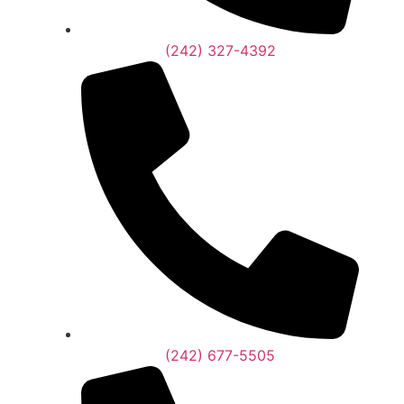
(242) 327-4392
(242) 677-5505