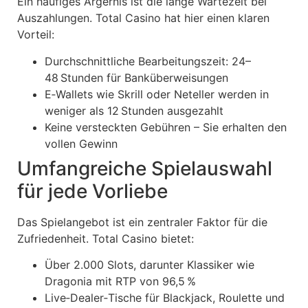
Ein häufiges Ärgernis ist die lange Wartezeit bei
Auszahlungen. Total Casino hat hier einen klaren
Vorteil:
Durchschnittliche Bearbeitungszeit: 24–
48 Stunden für Banküberweisungen
E‑Wallets wie Skrill oder Neteller werden in
weniger als 12 Stunden ausgezahlt
Keine versteckten Gebühren – Sie erhalten den
vollen Gewinn
Umfangreiche Spielauswahl
für jede Vorliebe
Das Spielangebot ist ein zentraler Faktor für die
Zufriedenheit. Total Casino bietet:
Über 2.000 Slots, darunter Klassiker wie
Dragonia mit RTP von 96,5 %
Live‑Dealer‑Tische für Blackjack, Roulette und