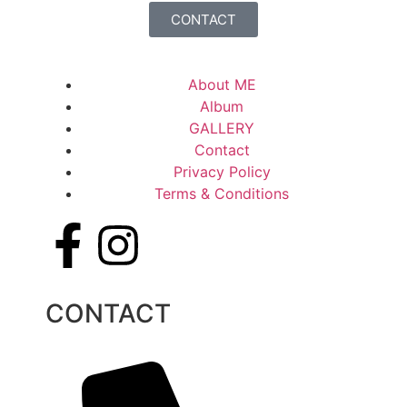
CONTACT
About ME
Album
GALLERY
Contact
Privacy Policy
Terms & Conditions
CONTACT