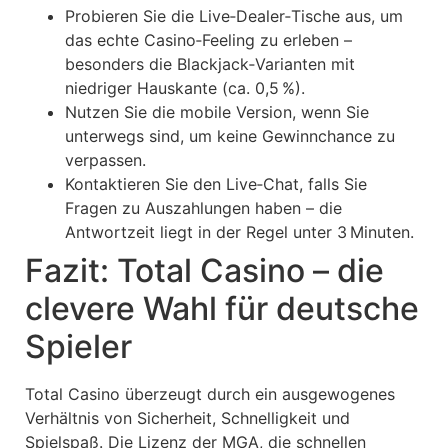
Probieren Sie die Live‑Dealer‑Tische aus, um
das echte Casino‑Feeling zu erleben –
besonders die Blackjack‑Varianten mit
niedriger Hauskante (ca. 0,5 %).
Nutzen Sie die mobile Version, wenn Sie
unterwegs sind, um keine Gewinnchance zu
verpassen.
Kontaktieren Sie den Live‑Chat, falls Sie
Fragen zu Auszahlungen haben – die
Antwortzeit liegt in der Regel unter 3 Minuten.
Fazit: Total Casino – die
clevere Wahl für deutsche
Spieler
Total Casino überzeugt durch ein ausgewogenes
Verhältnis von Sicherheit, Schnelligkeit und
Spielspaß. Die Lizenz der MGA, die schnellen