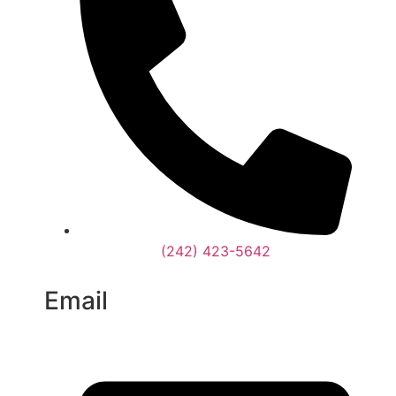
(242) 423-5642
Email