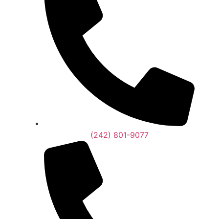
(242) 801-9077