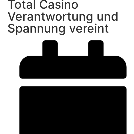
Total Casino
Verantwortung und
Spannung vereint