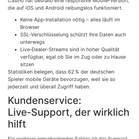
Casino hat deshalb eine responsive Mobile‑Version,
die auf iOS und Android reibungslos funktioniert.
Keine App‑Installation nötig – alles läuft im
Browser
SSL‑Verschlüsselung schützt Ihre Daten auch
unterwegs
Live‑Dealer-Streams sind in hoher Qualität
verfügbar, egal ob Sie im Zug oder zu Hause
sitzen
Statistiken belegen, dass 62 % der deutschen
Spieler mobile Geräte bevorzugen, weil sie so
jederzeit und überall Zugriff haben.
Kundenservice:
Live‑Support, der wirklich
hilft
Ein weiterer entscheidender Faktor ist der Support.