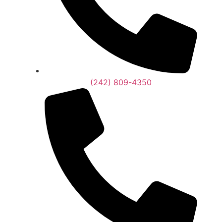
(242) 809-4350