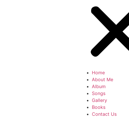
Home
About Me
Album
Songs
Gallery
Books
Contact Us