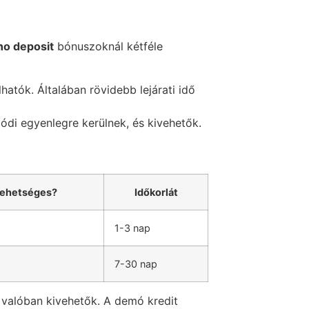
no deposit
bónuszoknál kétféle
atók. Általában rövidebb lejárati idő
lódi egyenlegre kerülnek, és kivehetők.
 lehetséges?
Időkorlát
1-3 nap
7-30 nap
k valóban kivehetők. A demó kredit