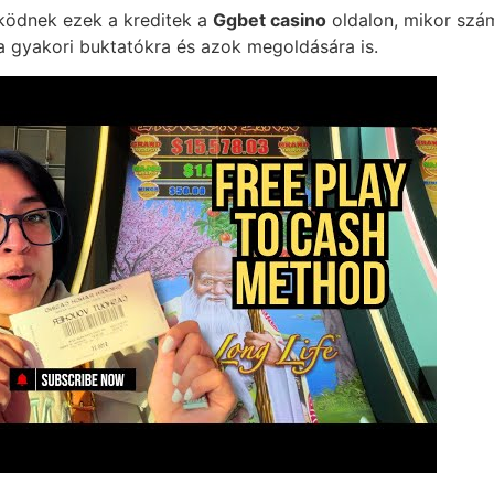
ködnek ezek a kreditek a
Ggbet casino
oldalon, mikor szám
a gyakori buktatókra és azok megoldására is.