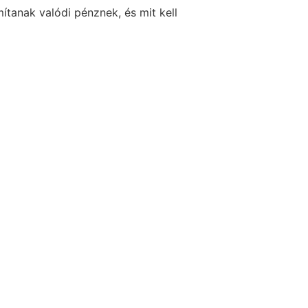
ítanak valódi pénznek, és mit kell