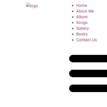
Home
About Me
Album
Songs
Gallery
Books
Contact Us