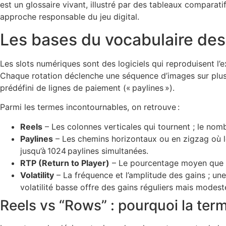
est un glossaire vivant, illustré par des tableaux comparati
approche responsable du jeu digital.
Les bases du vocabulaire de
Les slots numériques sont des logiciels qui reproduisent 
Chaque rotation déclenche une séquence d’images sur plusi
prédéfini de lignes de paiement (« paylines »).
Parmi les termes incontournables, on retrouve :
Reels
– Les colonnes verticales qui tournent ; le nombr
Paylines
– Les chemins horizontaux ou en zigzag où l
jusqu’à 1024 paylines simultanées.
RTP (Return to Player)
– Le pourcentage moyen que le
Volatility
– La fréquence et l’amplitude des gains ; une
volatilité basse offre des gains réguliers mais modest
Reels vs “Rows” : pourquoi la te