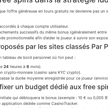
que l’offre généreuse en tours gratuits ne devienne pas un 
 accordés à chaque compte utilisateur.
lenchements successifs du même bonus (généralement entre
de promotionnelle afin d’aider le joueur à suivre son exposi
roposés par les sites classés Par 
n tableau de bord personnel où l’on peut :
de
24
heures à
6
mois).
 en crypto‑monnaie (
casino sans KYC crypto
).
épasse la durée moyenne enregistrée pour ce joueur (envir
fixer un budget dédié aux free spi
initiale qui débloquera le bonus (exemple : 10 € ou 0,005 B
ne application dédiée comme
CasinoTracker
.