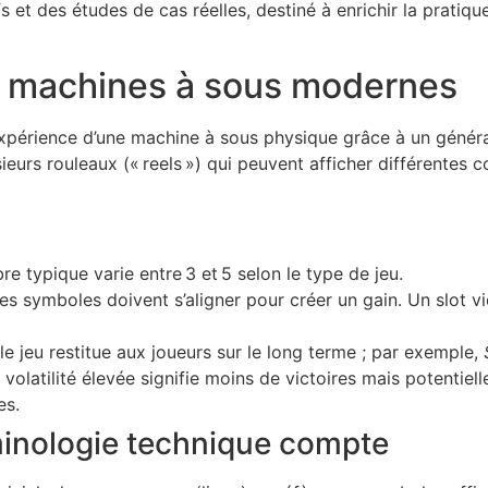
fs et des études de cas réelles, destiné à enrichir la pratiq
s machines à sous modernes
l’expérience d’une machine à sous physique grâce à un géné
eurs rouleaux (« reels ») qui peuvent afficher différente
e typique varie entre 3 et 5 selon le type de jeu.
es symboles doivent s’aligner pour créer un gain. Un slot
 jeu restitue aux joueurs sur le long terme ; par exemple,
 volatilité élevée signifie moins de victoires mais potentiel
es.
rminologie technique compte