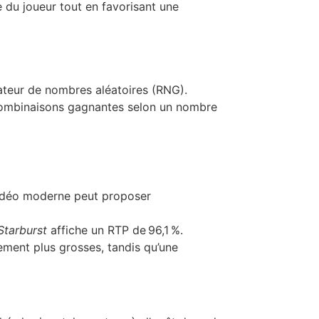
ue du joueur tout en favorisant une
rateur de nombres aléatoires (RNG).
s combinaisons gagnantes selon un nombre
 vidéo moderne peut proposer
Starburst
affiche un RTP de 96,1 %.
lement plus grosses, tandis qu’une