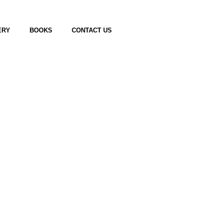
ERY
BOOKS
CONTACT US