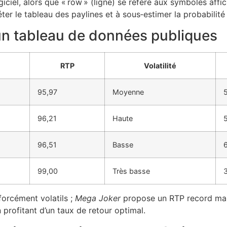
iciel, alors que « row » (ligne) se réfère aux symboles affic
er le tableau des paylines et à sous‑estimer la probabilité
d’un tableau de données publiques
RTP
Volatilité
95,97
Moyenne
96,21
Haute
96,51
Basse
99,00
Très basse
forcément volatils ;
Mega Joker
propose un RTP record mais 
 profitant d’un taux de retour optimal.