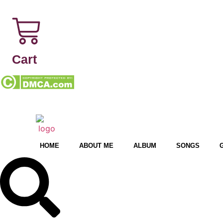
Cart
HOME
ABOUT ME
ALBUM
SONGS