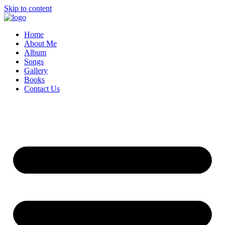
Skip to content
Home
About Me
Album
Songs
Gallery
Books
Contact Us