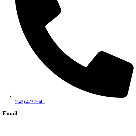
(242) 423-5642
Email