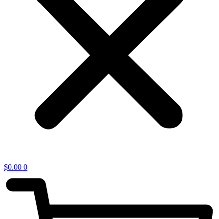
$
0.00
0