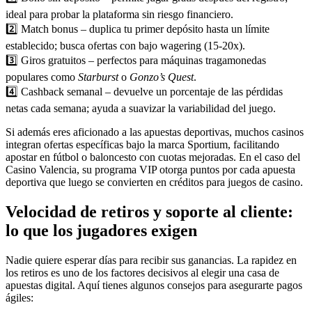
ideal para probar la plataforma sin riesgo financiero.
2️⃣ Match bonus – duplica tu primer depósito hasta un límite
establecido; busca ofertas con bajo wagering (15‑20x).
3️⃣ Giros gratuitos – perfectos para máquinas tragamonedas
populares como
Starburst
o
Gonzo’s Quest
.
4️⃣ Cashback semanal – devuelve un porcentaje de las pérdidas
netas cada semana; ayuda a suavizar la variabilidad del juego.
Si además eres aficionado a las apuestas deportivas, muchos casinos
integran ofertas específicas bajo la marca Sportium, facilitando
apostar en fútbol o baloncesto con cuotas mejoradas. En el caso del
Casino Valencia, su programa VIP otorga puntos por cada apuesta
deportiva que luego se convierten en créditos para juegos de casino.
Velocidad de retiros y soporte al cliente:
lo que los jugadores exigen
Nadie quiere esperar días para recibir sus ganancias. La rapidez en
los retiros es uno de los factores decisivos al elegir una casa de
apuestas digital. Aquí tienes algunos consejos para asegurarte pagos
ágiles: