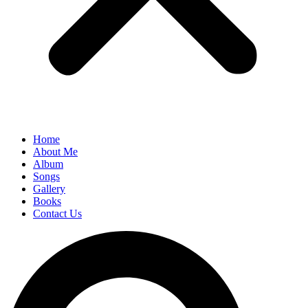
Home
About Me
Album
Songs
Gallery
Books
Contact Us