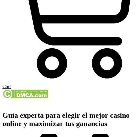
Cart
Guía experta para elegir el mejor casino
online y maximizar tus ganancias