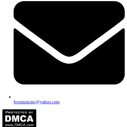
foxmusicinc@yahoo.com