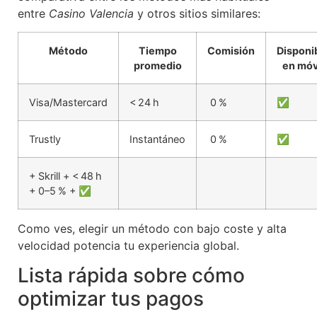
entre
Casino Valencia
y otros sitios similares:
Método
Tiempo
Comisión
Disponi
promedio
en móv
Visa/Mastercard
< 24 h
0 %
✅
Trustly
Instantáneo
0 %
✅
+ Skrill + < 48 h
+ 0–5 % + ✅
Como ves, elegir un método con bajo coste y alta
velocidad potencia tu experiencia global.
Lista rápida sobre cómo
optimizar tus pagos