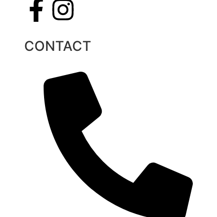
CONTACT