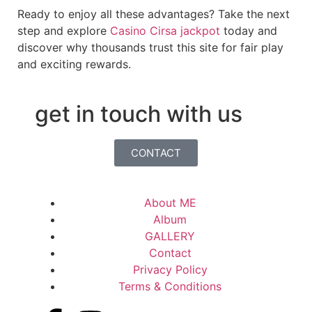
Ready to enjoy all these advantages? Take the next
step and explore
Casino Cirsa jackpot
today and
discover why thousands trust this site for fair play
and exciting rewards.
get in touch with us
CONTACT
About ME
Album
GALLERY
Contact
Privacy Policy
Terms & Conditions