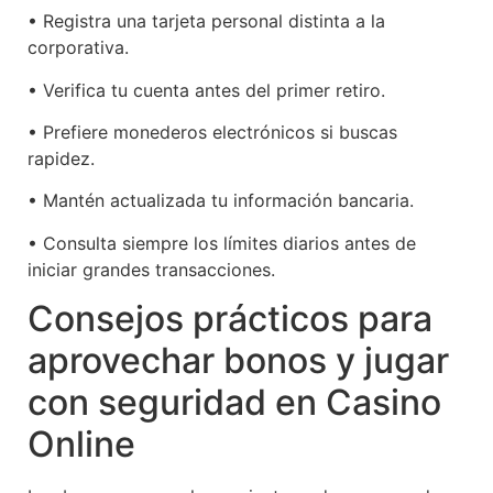
• Registra una tarjeta personal distinta a la
corporativa.
• Verifica tu cuenta antes del primer retiro.
• Prefiere monederos electrónicos si buscas
rapidez.
• Mantén actualizada tu información bancaria.
• Consulta siempre los límites diarios antes de
iniciar grandes transacciones.
Consejos prácticos para
aprovechar bonos y jugar
con seguridad en Casino
Online