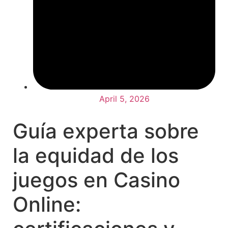
April 5, 2026
Guía experta sobre
la equidad de los
juegos en Casino
Online: