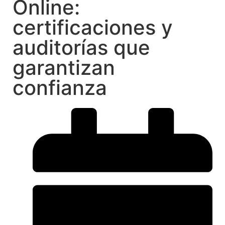
Online:
certificaciones y
auditorías que
garantizan
confianza