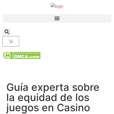
Guía experta sobre
la equidad de los
juegos en Casino