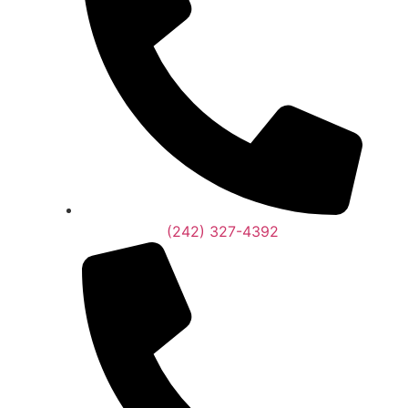
(242) 327-4392