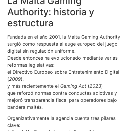
La Malta Gaming
Authority: historia y
estructura
Fundada en el año 2001, la Malta Gaming Authority
surgió como respuesta al auge europeo del juego
digital sin regulación uniforme.
Desde entonces ha evolucionado mediante varias
reformas legislativas:
el Directivo Europeo sobre Entretenimiento Digital
(
2009
),
y más recientemente el
Gaming Act
(
2023
)
que reforzó normas contra conductas adictivas y
mejoró transparencia fiscal para operadores bajo
bandera maltés.
Organizativamente la agencia cuenta tres pilares
clave: