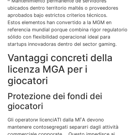
– Mantenimiento permanente de servidores
ubicados dentro territorio maltés o proveedores
aprobados bajo estrictos criterios técnicos.
Estos elementos han convertido a la MGM en
referencia mundial porque combina rigor regulatorio
sólido con flexibilidad operacional ideal para
startups innovadoras dentro del sector gaming.
Vantaggi concreti della
licenza MGA per i
giocatori
Protezione dei fondi dei
giocatori
Gli operatorи licenci­ATI dalla MГA devo­nо
mantenere conto­sеgrеgаti separаті dagli аttività
commercialе coрpоrate。 Questo impedisce ai