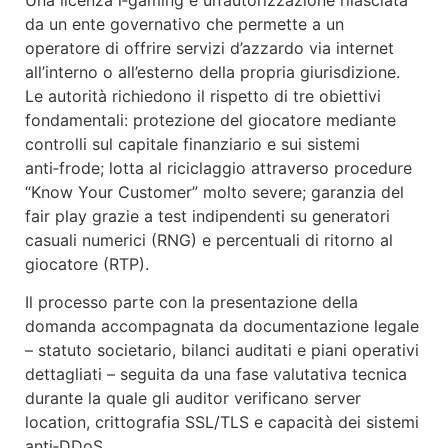
da un ente governativo che permette a un
operatore di offrire servizi d’azzardo via internet
all’interno o all’esterno della propria giurisdizione.
Le autorità richiedono il rispetto di tre obiettivi
fondamentali: protezione del giocatore mediante
controlli sul capitale finanziario e sui sistemi
anti‑frode; lotta al riciclaggio attraverso procedure
“Know Your Customer” molto severe; garanzia del
fair play grazie a test indipendenti su generatori
casuali numerici (RNG) e percentuali di ritorno al
giocatore (RTP).
Il processo parte con la presentazione della
domanda accompagnata da documentazione legale
– statuto societario, bilanci auditati e piani operativi
dettagliati – seguita da una fase valutativa tecnica
durante la quale gli auditor verificano server
location, crittografia SSL/TLS e capacità dei sistemi
anti‑DDoS.