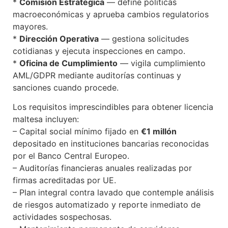
*
Comisión Estratégica
― define políticas
macroeconómicas y aprueba cambios regulatorios
mayores.
*
Dirección Operativa
― gestiona solicitudes
cotidianas y ejecuta inspecciones en campo.
*
Oficina de Cumplimiento
― vigila cumplimiento
AML/GDPR mediante auditorías continuas y
sanciones cuando procede.
Los requisitos imprescindibles para obtener licencia
maltesa incluyen:
– Capital social mínimo fijado en
€1 millón
depositado en instituciones bancarias reconocidas
por el Banco Central Europeo.
– Auditorías financieras anuales realizadas por
firmas acreditadas por UE.
– Plan integral contra lavado que contemple análisis
de riesgos automatizado y reporte inmediato de
actividades sospechosas.