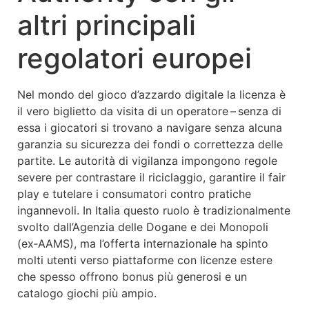
altri principali
regolatori europei
Nel mondo del gioco d’azzardo digitale la licenza è
il vero biglietto da visita di un operatore – senza di
essa i giocatori si trovano a navigare senza alcuna
garanzia su sicurezza dei fondi o correttezza delle
partite. Le autorità di vigilanza impongono regole
severe per contrastare il riciclaggio, garantire il fair
play e tutelare i consumatori contro pratiche
ingannevoli. In Italia questo ruolo è tradizionalmente
svolto dall’Agenzia delle Dogane e dei Monopoli
(ex‑AAMS), ma l’offerta internazionale ha spinto
molti utenti verso piattaforme con licenze estere
che spesso offrono bonus più generosi e un
catalogo giochi più ampio.