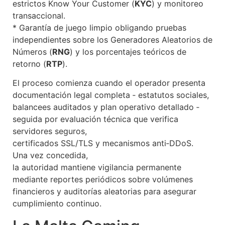
estrictos Know Your Customer (
KYC
) y monitoreo
transaccional.
* Garantía de juego limpio obligando pruebas
independientes sobre los Generadores Aleatorios de
Números (
RNG
) y los porcentajes teóricos de
retorno (
RTP
).
El proceso comienza cuando el operador presenta
documentación legal completa ‑ estatutos sociales,
balancees auditados y plan operativo detallado ‑
seguida por evaluación técnica que verifica
servidores seguros,
certificados SSL/TLS y mecanismos anti‑DDoS.
Una vez concedida,
la autoridad mantiene vigilancia permanente
mediante reportes periódicos sobre volúmenes
financieros y auditorías aleatorias para asegurar
cumplimiento continuo.