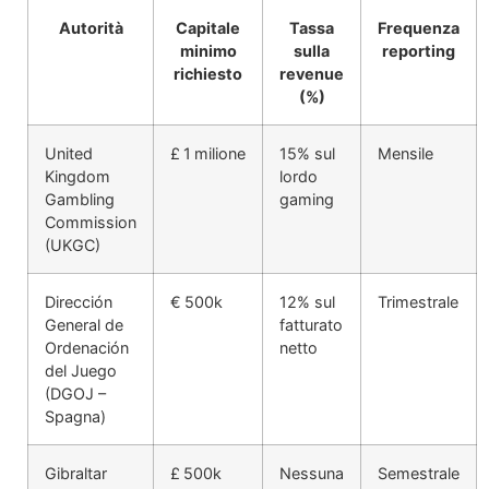
Autorità
Capitale
Tassa
Frequenza
minimo
sulla
reporting
richiesto
revenue
(%)
United
£ 1 milione
15% sul
Mensile
Kingdom
lordo
Gambling
gaming
Commission
(UKGC)
Dirección
€ 500k
12% sul
Trimestrale
General de
fatturato
Ordenación
netto
del Juego
(DGOJ –
Spagna)
Gibraltar
£ 500k
Nessuna
Semestrale