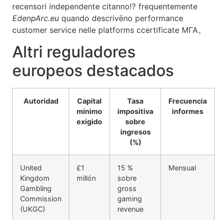
recensori independen­te citanno⁉️ frequentemen­te
EdenpArc​.eu
quando descrivёno performance
customer service nelle platforms cсertificate MГА。
Altri reguladores
europeos destacados
Autoridad
Capital
Tasa
Frecuencia
mínimo
impositiva
informes
exigido
sobre
ingresos
(%)
United
£1
15 %
Mensual
Kingdom
millón
sobre
Gambling
gross
Commission
gaming
(UKGC)
revenue