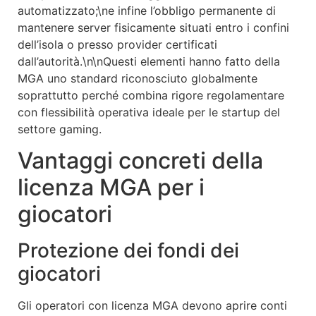
automatizzato;\ne infine l’obbligo permanente di
mantenere server fisicamente situati entro i confini
dell’isola o presso provider certificati
dall’autorità.\n\nQuesti elementi hanno fatto della
MGA uno standard riconosciuto globalmente
soprattutto perché combina rigore regolamentare
con flessibilità operativa ideale per le startup del
settore gaming.
Vantaggi concreti della
licenza MGA per i
giocatori
Protezione dei fondi dei
giocatori
Gli operatori con licenza MGA devono aprire conti