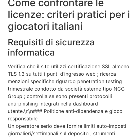
Come confrontare le
licenze: criteri pratici per i
giocatori italiani
Requisiti di sicurezza
informatica
Verifica che il sito utilizzi certificazione SSL almeno
TLS 1.3 su tutti i punti d’ingresso web ; ricerca
menzioni specifiche riguardo penetration testing
trimestrale condotto da società esterne tipo NCC
Group ; controlla se sono presenti protocolli
anti‑phishing integrati nella dashboard
utente.\n\n### Politiche anti‑dipendenza e gioco
responsabile
Un operatore serio deve fornire limiti auto‑imposti
giornalieri/settimanali sul deposito ; strumenti