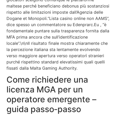
maltese perché beneficiano debonus più sostanziosi
rispetto alle limitazioni imposte dall’Agenzia delle
Dogane et Monopoli.“Lista casino online non AAMS”,
dice spesso un commentatore su Edenprarc​​.​Eu , “è
fondamentale puntare sulla trasparenza fornita dalla
MFA prima ancora che sull’identificazione
locale”.\n\nIl risultato finale mostra chiaramente che
la percezione italiana sta lentamente evolvendo
verso maggiore apertura verso operator​​ì stranieri
purché rispettino standard elevatissimi quali quelli
fissati dalla Malta Gaming Authority.
Come richiedere una
licenza MGA per un
operatore emergente –
guida passo‑passo