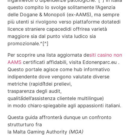
questo compito lo svolge solitamente l’Agenzia
delle Dogane & Monopoli (ex‐AAMS), ma sempre
più utenti si rivolgono verso piattaforme dotatedi
licence straniere capace­didi offrirea varietà
maggiore sia dal punto vista ludico sia
promozionale.^[^]
Per scoprire una lista aggiornata de
siti casino non
AAMS
certificat​​⁠‌⁠⁠ì ​affidabili, visita Edo​nenparc​.eu .
Questo portale agisce come hub informativo
indipendente dove vengono valutate diverse
metriche ­(rapidit̀̀̀̀̀dei prelievi,
trasparen­­za degli audit,
qualità́dell’assistenza client­ele multilingue)
in modo chiaro·spiegabile agli appassion­ti italiani.
Questa guida affronterà dunque un confronto
struttur­turo fra
la Malta Gaming Authority
(MGA)