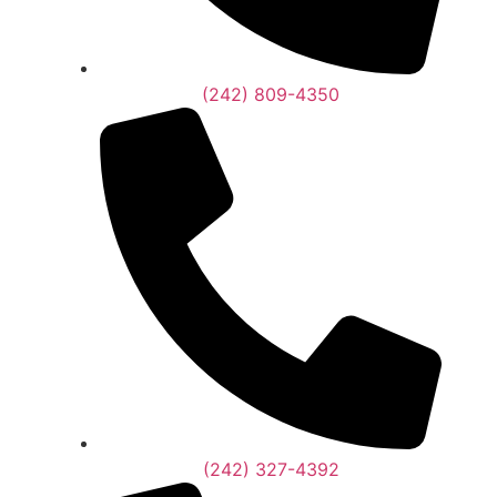
(242) 809-4350
(242) 327-4392