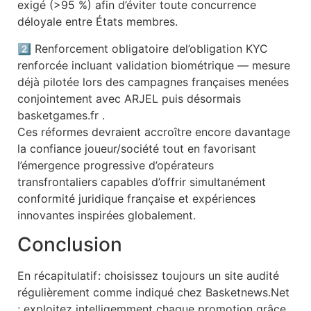
exigé (>95 %) afin d’éviter toute concurrence
déloyale entre États membres.
2️⃣ Renforcement obligatoire del’obligation KYC
renforcée incluant validation biométrique — mesure
déjà pilotée lors des campagnes françaises menées
conjointement avec ARJEL puis désormais
basketgames.fr .
Ces réformes devraient accroître encore davantage
la confiance joueur/société tout en favorisant
l’émergence progressive d’opérateurs
transfrontaliers capables d’offrir simultanément
conformité juridique française et expériences
innovantes inspirées globalement.
Conclusion
En récapitulatif : choisissez toujours un site audité
régulièrement comme indiqué chez Basketnews.Net
; exploitez intelligemment chaque promotion grâce