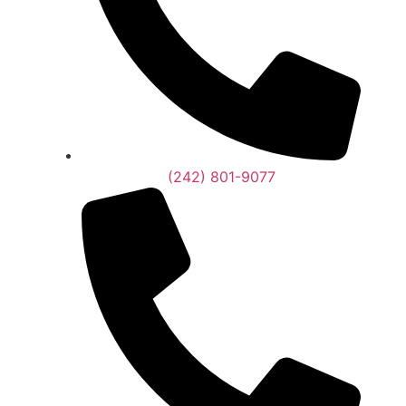
(242) 801-9077