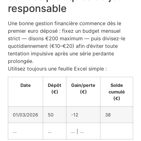
responsable
Une bonne gestion financière commence dès le
premier euro déposé : fixez un budget mensuel
strict — disons €200 maximum — puis divisez-le
quotidiennement (€10–€20) afin d’éviter toute
tentation impulsive après une série perdante
prolongée.
Utilisez toujours une feuille Excel simple :
Date
Dépôt
Gain/perte
Solde
(€)
(€)
cumulé
(€)
01/03/2026
50
-12
38
…
…
… │ …