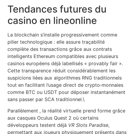
Tendances futures du
casino en line​online​
La blockchain s’installe progressivement comme
pilier technologique : elle assure traçabilité
complète des transactions grâce aux contrats
intelligents Ethereum compatibles avec plusieurs
casinos européens déjà labellisés « provably fair ».
Cette transparence réduit considérablement les
suspicions liées aux algorithmes RNG traditionnels
tout en facilitant l’usage direct de crypto‑monnaies
comme BTC ou USDT pour déposer instantanément
sans passer par SCA traditionnel.\
Parallèlement , la réalité virtuelle prend forme grâce
aux casques Oculus Quest 2 où certains
développeurs testent déjà
VR Slots Paradise
,
permettant aux joueurs physiquement présents dans