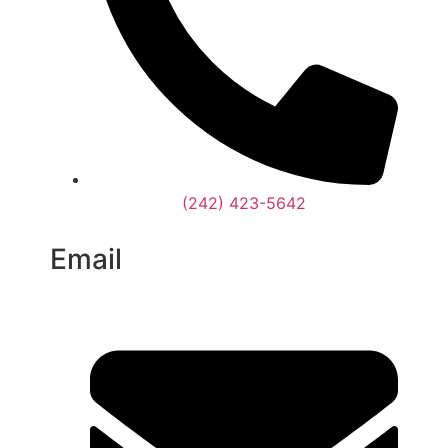
(242) 423-5642
Email