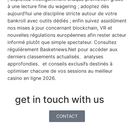
à une lecture fine du wagering ; adoptez dès
aujourd’hui une discipline stricte autour de votre
bankroll avec outils dédiés ; enfin suivez assidûment
nos mises à jour concernant blockchain, VR et
nouvelles régulations européennes afin rester acteur
informé plutôt que simple spectateur.​ Consultez
régulièrement Basketnews.Net pour accéder aux
derniers classements actualisés、analyses
approfondies、et conseils exclusifs destinés à
optimiser chacune de vos sessions au meilleur
casino en ligne 2026.​
get in touch with us
CONTACT