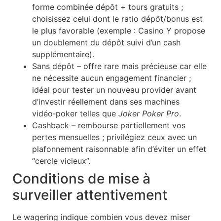
forme combinée dépôt + tours gratuits ;
choisissez celui dont le ratio dépôt/bonus est
le plus favorable (exemple : Casino Y propose
un doublement du dépôt suivi d’un cash
supplémentaire).
Sans dépôt – offre rare mais précieuse car elle
ne nécessite aucun engagement financier ;
idéal pour tester un nouveau provider avant
d’investir réellement dans ses machines
vidéo‑poker telles que
Joker Poker Pro
.
Cashback – rembourse partiellement vos
pertes mensuelles ; privilégiez ceux avec un
plafonnement raisonnable afin d’éviter un effet
“cercle vicieux”.
Conditions de mise à
surveiller attentivement
Le wagering indique combien vous devez miser