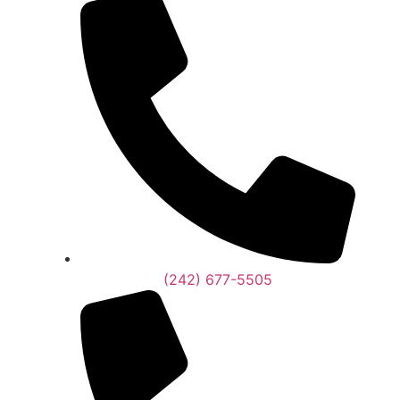
(242) 677-5505