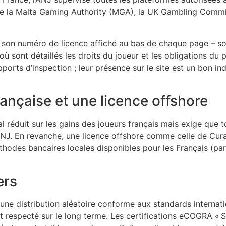
comme la Malta Gaming Authority (MGA), la UK Gambling Com
pérer son numéro de licence affiché au bas de chaque page – 
ù sont détaillés les droits du joueur et les obligations du 
orts d’inspection ; leur présence sur le site est un bon in
rançaise et une licence offshore
 réduit sur les gains des joueurs français mais exige que t
l’ANJ. En revanche, une licence offshore comme celle de Cur
éthodes bancaires locales disponibles pour les Français (pa
ers
une distribution aléatoire conforme aux standards internation
 respecté sur le long terme. Les certifications eCOGRA « S