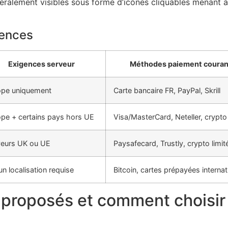
éralement visibles sous forme d’icônes cliquables menant à
cences
Exigences serveur
Méthodes paiement couran
ope uniquement
Carte bancaire FR, PayPal, Skrill
pe + certains pays hors UE
Visa/MasterCard, Neteller, crypto
veurs UK ou UE
Paysafecard, Trustly, crypto limit
n localisation requise
Bitcoin, cartes prépayées internat
x proposés et comment choisir 