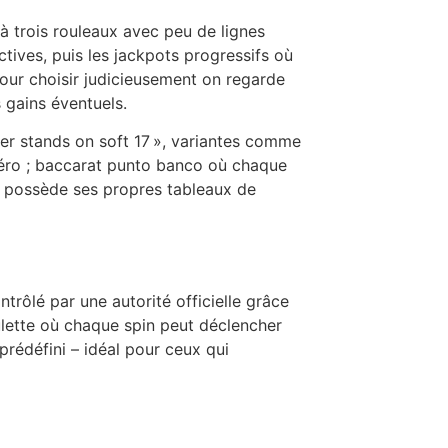
s à trois rouleaux avec peu de lignes
ctives, puis les jackpots progressifs où
our choisir judicieusement on regarde
 gains éventuels.
ler stands on soft 17 », variantes comme
zéro ; baccarat punto banco où chaque
e possède ses propres tableaux de
ntrôlé par une autorité officielle grâce
ulette où chaque spin peut déclencher
 prédéfini – idéal pour ceux qui