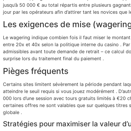
jusqu’à 50 000 € au total répartis entre plusieurs gagnan
jour par les opérateurs afin d’attirer tant les novices qu
Les exigences de mise (wagerin
Le wagering indique combien fois il faut miser le montant
entre 20x et 40x selon la politique interne du casino . P
admissibles avant toute demande de retrait – ce calcul doi
surprise lors du traitement final du paiement .
Pièges fréquents
Certains sites limitent sévèrement la période pendant laq
atteindre le seuil requis si vous jouez modérément . D’a
000 lors d’une session avec tours gratuits limités à €20 
certaines offres ne sont valables que sur quelques titres 
globale .
Stratégies pour maximiser la valeur d