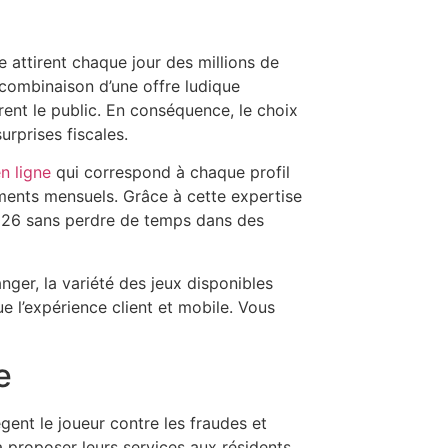
 attirent chaque jour des millions de
 combinaison d’une offre ludique
rent le public. En conséquence, le choix
surprises fiscales.
n ligne
qui correspond à chaque profil
sements mensuels. Grâce à cette expertise
 2026 sans perdre de temps dans des
anger, la variété des jeux disponibles
ue l’expérience client et mobile. Vous
e
ègent le joueur contre les fraudes et
 proposer leurs services aux résidents