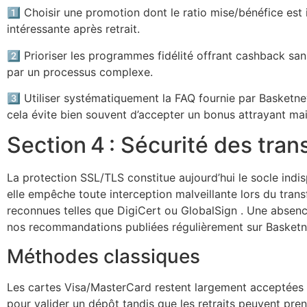
1️⃣ Choisir une promotion dont le ratio mise/bénéfice est 
intéressante après retrait.
2️⃣ Prioriser les programmes fidélité offrant cashback sa
par un processus complexe.
3️⃣ Utiliser systématiquement la FAQ fournie par Basketne
cela évite bien souvent d’accepter un bonus attrayant mai
Section 4 : Sécurité des tra
La protection SSL/TLS constitue aujourd’hui le socle indi
elle empêche toute interception malveillante lors du tran
reconnues telles que DigiCert ou GlobalSign . Une absenc
nos recommandations publiées régulièrement sur Basketn
Méthodes classiques
Les cartes Visa/MasterCard restent largement acceptées p
pour valider un dépôt tandis que les retraits peuvent pr