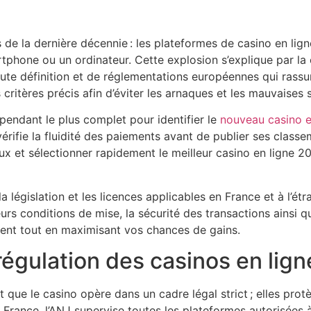
de la dernière décennie : les plateformes de casino en ligne
rtphone ou un ordinateur. Cette explosion s’explique par la
aute définition et de réglementations européennes qui rassu
es critères précis afin d’éviter les arnaques et les mauvaises 
ndant le plus complet pour identifier le
nouveau casino e
t vérifie la fluidité des paiements avant de publier ses clas
aux et sélectionner rapidement le meilleur casino en ligne
a législation et les licences applicables en France et à l’étr
eurs conditions de mise, la sécurité des transactions ainsi q
ment tout en maximisant vos chances de gains.
 régulation des casinos en lign
t que le casino opère dans un cadre légal strict ; elles prot
rance, l’ANJ supervise toutes les plateformes autorisées à