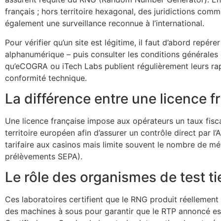
français ; hors territoire hexagonal, des juridictions 
également une surveillance reconnue à l’international.
Pour vérifier qu’un site est légitime, il faut d’abord re
alphanumérique – puis consulter les conditions générales o
qu’eCOGRA ou iTech Labs publient régulièrement leurs rapp
conformité technique.
La différence entre une licence f
Une licence française impose aux opérateurs un taux fiscal
territoire européen afin d’assurer un contrôle direct par 
tarifaire aux casinos mais limite souvent le nombre de m
prélèvements SEPA).
Le rôle des organismes de test ti
Ces laboratoires certifient que le RNG produit réellement 
des machines à sous pour garantir que le RTP annoncé est