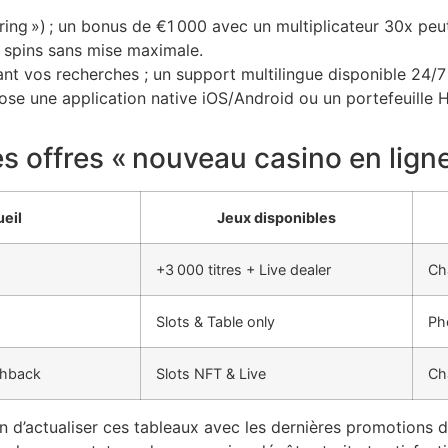
gering ») ; un bonus de €1 000 avec un multiplicateur 30x pe
spins sans mise maximale.
ndant vos recherches ; un support multilingue disponible 24/7
ose une application native iOS/Android ou un portefeuille H
s offres « nouveau casino en lign
ueil
Jeux disponibles
+3 000 titres + Live dealer
Ch
Slots & Table only
Ph
shback
Slots NFT & Live
Ch
d’actualiser ces tableaux avec les dernières promotions d