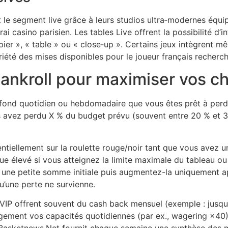
 le segment live grâce à leurs studios ultra‑modernes équ
i casino parisien. Les tables Live offrent la possibilité d’i
upier », « table » ou « close‑up ». Certains jeux intègrent 
variété des mises disponibles pour le joueur français reche
 bankroll pour maximiser vos 
lafond quotidien ou hebdomadaire que vous êtes prêt à per
ous avez perdu X % du budget prévu (souvent entre 20 % et 
entiellement sur la roulette rouge/noir tant que vous avez u
ue élevé si vous atteignez la limite maximale du tableau ou 
ez une petite somme initiale puis augmentez-la uniquement ap
u’une perte ne survienne.
 VIP offrent souvent du cash back mensuel (exemple : jusqu’
ement vos capacités quotidiennes (par ex., wagering ×40), i