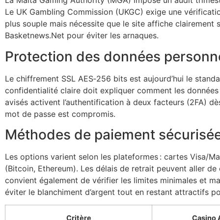
La Malta Gaming Authority (MGA) impose un audit trimes
Le UK Gambling Commission (UKGC) exige une vérification 
plus souple mais nécessite que le site affiche clairement 
Basketnews.Net pour éviter les arnaques.
Protection des données personn
Le chiffrement SSL AES‑256 bits est aujourd’hui le standa
confidentialité claire doit expliquer comment les donnée
avisés activent l’authentification à deux facteurs (2FA) 
mot de passe est compromis.
Méthodes de paiement sécurisé
Les options varient selon les plateformes : cartes Visa/Ma
(Bitcoin, Ethereum). Les délais de retrait peuvent aller d
convient également de vérifier les limites minimales et 
éviter le blanchiment d’argent tout en restant attractifs po
Critère
Casino 