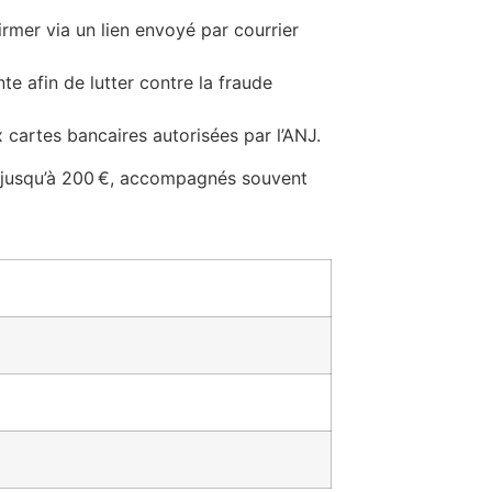
firmer via un lien envoyé par courrier
nte afin de lutter contre la fraude
 cartes bancaires autorisées par l’ANJ.
t jusqu’à 200 €, accompagnés souvent