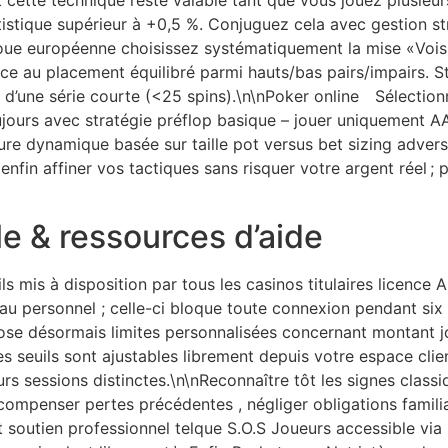
t cette technique reste valable tant que vous jouez plusieu
tistique supérieur à +0,5 %. Conjuguez cela avec gestion st
roue européenne choisissez systématiquement la mise «​Voi
âce au placement équilibré parmi hauts/bas pairs/impairs. S
 d’une série courte (<25 spins).\n\nPoker online Sélection
jours avec stratégie préflop basique ­– jouer uniquement
ture dynamique basée sur taille pot versus bet sizing adverse
enfin affiner vos tactiques sans risquer votre argent réel ;
le & ressources d’aide
ls mis à disposition par tous les casinos titulaires licenc
au personnel ; celle-ci bloque toute connexion pendant six 
se désormais limites personnalisées concernant montant jo
seuils sont ajustables librement depuis votre espace client
urs sessions distinctes.\n\nReconnaître tôt les signes clas
mpenser pertes précédentes , négliger obligations familia
 soutien professionnel telque S.O.S Joueurs accessible via 