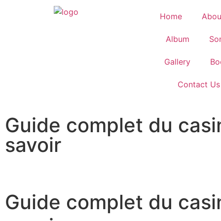
Home
Abou
Album
So
Gallery
Bo
Contact Us
Guide complet du casi
savoir
Guide complet du casi