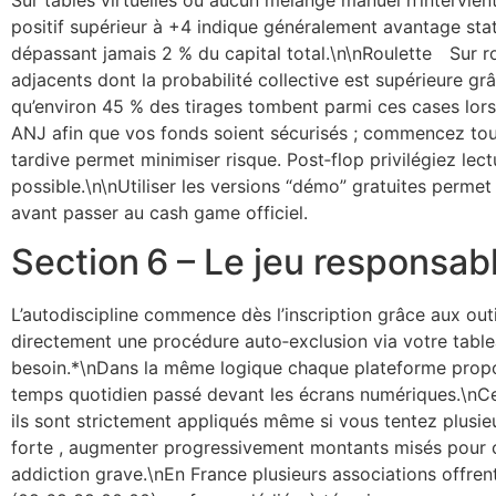
Sur tables virtuelles où aucun mélange manuel n’intervien
positif supérieur à +4 indique généralement avantage sta
dépassant jamais 2 % du capital total.\n\nRoulette Sur 
adjacents dont la probabilité collective est supérieure gr
qu’environ 45 % des tirages tombent parmi ces cases lors
ANJ afin que vos fonds soient sécurisés ; commencez tou
tardive permet minimiser risque. Post‑flop privilégiez lec
possible.\n\nUtiliser les versions “démo” gratuites permet 
avant passer au cash game officiel.
Section 6 – Le jeu responsab
L’autodiscipline commence dès l’inscription grâce aux outi
directement une procédure auto‑exclusion via votre table
besoin.*\nDans la même logique chaque plateforme propo
temps quotidien passé devant les écrans numériques.\nCes 
ils sont strictement appliqués même si vous tentez plusie
forte , augmenter progressivement montants misés pour co
addiction grave.\nEn France plusieurs associations offrent