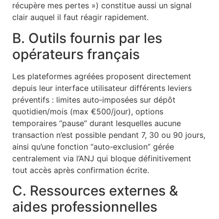
récupère mes pertes ») constitue aussi un signal
clair auquel il faut réagir rapidement.
B. Outils fournis par les
opérateurs français
Les plateformes agréées proposent directement
depuis leur interface utilisateur différents leviers
préventifs : limites auto‑imposées sur dépôt
quotidien/mois (max €500/jour), options
temporaires “pause” durant lesquelles aucune
transaction n’est possible pendant 7, 30 ou 90 jours,
ainsi qu’une fonction “auto‑exclusion” gérée
centralement via l’ANJ qui bloque définitivement
tout accès après confirmation écrite.
C.​ Ressources externes &
aides professionnelles