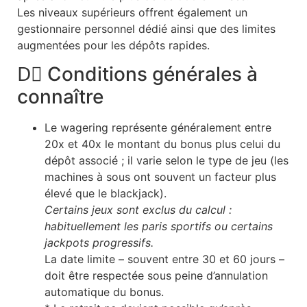
Les niveaux supérieurs offrent également un
gestionnaire personnel dédié ainsi que des limites
augmentées pour les dépôts rapides.
D️⃣ Conditions générales à
connaître
Le wagering représente généralement entre
20x et 40x le montant du bonus plus celui du
dépôt associé ; il varie selon le type de jeu (les
machines à sous ont souvent un facteur plus
élevé que le blackjack).
Certains jeux sont exclus du calcul :
habituellement les paris sportifs ou certains
jackpots progressifs.
La date limite – souvent entre 30 et 60 jours –
doit être respectée sous peine d’annulation
automatique du bonus.