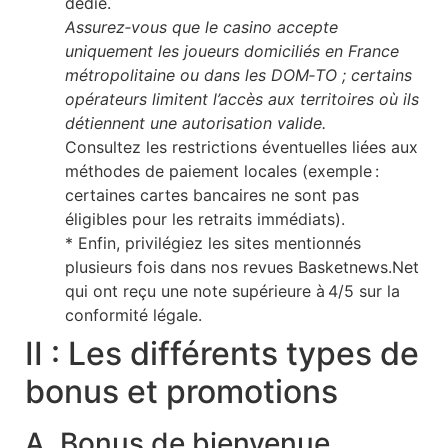
dédié.
Assurez‑vous que le casino accepte
uniquement les joueurs domiciliés en France
métropolitaine ou dans les DOM‑TO ; certains
opérateurs limitent l’accès aux territoires où ils
détiennent une autorisation valide.
Consultez les restrictions éventuelles liées aux
méthodes de paiement locales (exemple :
certaines cartes bancaires ne sont pas
éligibles pour les retraits immédiats).
* Enfin, privilégiez les sites mentionnés
plusieurs fois dans nos revues Basketnews.Net
qui ont reçu une note supérieure à 4/5 sur la
conformité légale.
II : Les différents types de
bonus et promotions
A. Bonus de bienvenue