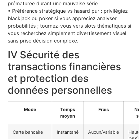
prématurée durant une mauvaise série.
• Préférence stratégique vs hasard pur : privilégiez
blackjack ou poker si vous appréciez analyser
probabilités ; tournez-vous vers slots thématiques si
vous recherchez simplement divertissement visuel
sans prise décision complexe.
IV Sécurité des
transactions financières
et protection des
données personnelles
Mode
Temps
Frais
N
moyen
s
Carte bancaire
Instantané
Aucun/variable
Haut
DSS)