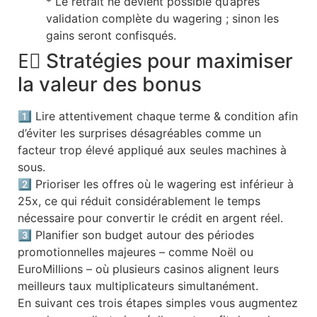
* Le retrait ne devient possible qu’après
validation complète du wagering ; sinon les
gains seront confisqués.
E️⃣ Stratégies pour maximiser
la valeur des bonus
1️⃣ Lire attentivement chaque terme & condition afin
d’éviter les surprises désagréables comme un
facteur trop élevé appliqué aux seules machines à
sous.
2️⃣ Prioriser les offres où le wagering est inférieur à
25x, ce qui réduit considérablement le temps
nécessaire pour convertir le crédit en argent réel.
3️⃣ Planifier son budget autour des périodes
promotionnelles majeures – comme Noël ou
EuroMillions – où plusieurs casinos alignent leurs
meilleurs taux multiplicateurs simultanément.
En suivant ces trois étapes simples vous augmentez