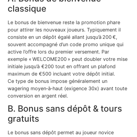
classique
Le bonus de bienvenue reste la promotion phare
pour attirer les nouveaux joueurs. Typiquement il
consiste en un dépôt égalé allant jusqu’à 200 €,
souvent accompagné d’un code promo unique qui
active l’offre lors du premier versement. Par
exemple « WELCOME200 » peut doubler votre mise
initiale jusqu’à €200 tout en offrant un plafond
maximum de €500 incluant votre dépôt initial.
Ce type de bonus impose généralement un
wagering moyen‑à‑haut (exigence 30x) avant toute
conversion en argent réel.
B. Bonus sans dépôt & tours
gratuits
Le bonus sans dépôt permet au joueur novice