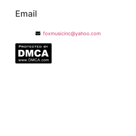
Email
foxmusicinc@yahoo.com