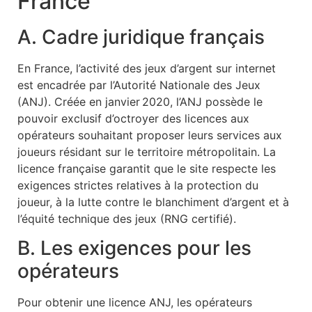
France
A. Cadre juridique français
En France, l’activité des jeux d’argent sur internet
est encadrée par l’Autorité Nationale des Jeux
(ANJ). Créée en janvier 2020, l’ANJ possède le
pouvoir exclusif d’octroyer des licences aux
opérateurs souhaitant proposer leurs services aux
joueurs résidant sur le territoire métropolitain. La
licence française garantit que le site respecte les
exigences strictes relatives à la protection du
joueur, à la lutte contre le blanchiment d’argent et à
l’équité technique des jeux (RNG certifié).
B. Les exigences pour les
opérateurs
Pour obtenir une licence ANJ, les opérateurs