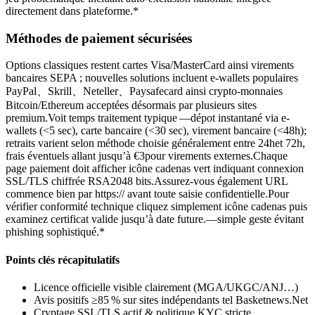
directement dans plateforme.*
Méthodes de paiement sécurisées
Options classiques restent cartes Visa/MasterCard ainsi virements
bancaires SEPA ; nouvelles solutions incluent e-wallets populaires
PayPal、Skrill、Neteller、Paysafecard ainsi crypto-monnaies
Bitcoin/Ethereum acceptées désormais par plusieurs sites
premium.Voit temps traitement typique —dépot instantané via e-
wallets (<5 sec), carte bancaire (<30 sec), virement bancaire (<48h);
retraits varient selon méthode choisie généralement entre 24het 72h,
frais éventuels allant jusqu’à ‎€3‏‎pour virements externes.Chaque
page paiement doit afficher icône cadenas vert indiquant connexion
SSL/TLS chiffrée RSA2048 bits.Assurez-vous également URL
commence bien par https:// avant toute saisie confidentielle.Pour
vérifier conformité technique cliquez simplement icône cadenas puis
examinez certificat valide jusqu’à date future.—simple geste évitant
phishing sophistiqué.*
Points clés récapitulatifs
Licence officielle visible clairement (MGA/UKGC/ANJ…)
Avis positifs ≥85 % sur sites indépendants tel Basketnews.Net
Cryptage SSL/TLS actif & politique KYC stricte