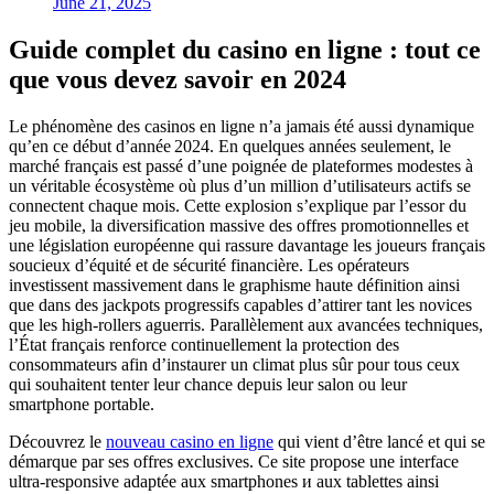
June 21, 2025
Guide complet du casino en ligne : tout ce
que vous devez savoir en 2024
Le phénomène des casinos en ligne n’a jamais été aussi dynamique
qu’en ce début d’année 2024. En quelques années seulement, le
marché français est passé d’une poignée de plateformes modestes à
un véritable écosystème où plus d’un million d’utilisateurs actifs se
connectent chaque mois. Cette explosion s’explique par l’essor du
jeu mobile, la diversification massive des offres promotionnelles et
une législation européenne qui rassure davantage les joueurs français
soucieux d’équité et de sécurité financière. Les opérateurs
investissent massivement dans le graphisme haute définition ainsi
que dans des jackpots progressifs capables d’attirer tant les novices
que les high‑rollers aguerris. Parallèlement aux avancées techniques,
l’État français renforce continuellement la protection des
consommateurs afin d’instaurer un climat plus sûr pour tous ceux
qui souhaitent tenter leur chance depuis leur salon ou leur
smartphone portable.
Découvrez le
nouveau casino en ligne
qui vient d’être lancé et qui se
démarque par ses offres exclusives. Ce site propose une interface
ultra‑responsive adaptée aux smartphones и aux tablettes ainsi