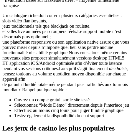
*Évaluation basée sur Basketnews.Net – moyenne trimestrielle
française
Un catalogue riche doit couvrir plusieurs catégories essentielles :
slots vidéo flamboyants,
jeux traditionnels tels que blackjack ou roulette,
et salles live animées par croupiers réels.Le support mobile n’est
désormais plus optionnel ;
une plateforme responsive ou son application native assure que vous
pouvez miser depuis n’importe quel lieu sans perdre aucune
fonctionnalité ni stabilité graphique.Nous constatons même certains
nouveaux sites proposer simultanément versions desktop HTML5
ET application iOS/Android optimisée afin d’éviter toute latence
pendant vos sessions critiques.Lorsqu’il s’agit finalement
de choisir
,
pensez toujours au volume quotidien moyen disponible sur chaque
appareil afin
de garantir fluidité totale même pendant pics traffic liés aux tournois
mondiaux.Rappel pratique rapide :
Ouvrez un compte gratuit sur le site testé
Sélectionnez “Mode Démo” directement depuis l’interface jeu
Effectuez au moins cinq tours pour juger fluidité graphique
Testez également la disponibilité du chat support
Les jeux de casino les plus populaires