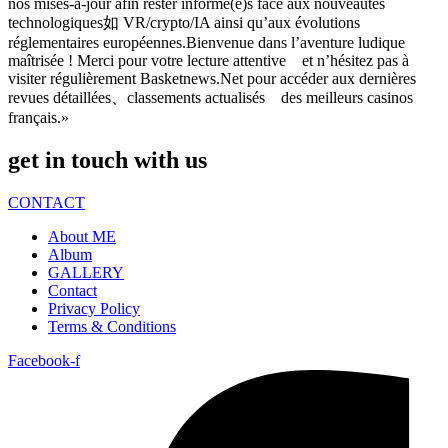
nos mises-à‑jour afin rester informé(e)s face aux nouveautés
technologiques如 VR/crypto/IA ainsi qu’aux évolutions
réglementaires européennes.Bienvenue dans l’aventure ludique
maîtrisée ! Merci pour votre lecture attentive et n’hésitez pas à
visiter régulièrement Basketnews.Net pour accéder aux dernières
revues détaillées、classements actualisés des meilleurs casinos
français.»
get in touch with us
CONTACT
About ME
Album
GALLERY
Contact
Privacy Policy
Terms & Conditions
Facebook-f