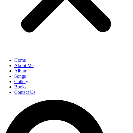
Home
About Me
Album
Songs
Gallery
Books
Contact Us