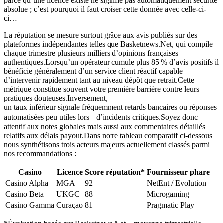
parce qu’une licence existe ne signifie pas automatiquement sécurité
absolue ; c’est pourquoi il faut croiser cette donnée avec celle-ci-
ci…
La réputation se mesure surtout grâce aux avis publiés sur des
plateformes indépendantes telles que Basketnews.Net, qui compile
chaque trimestre plusieurs milliers d’opinions françaises
authentiques.Lorsqu’un opérateur cumule plus 85 % d’avis positifs il
bénéficie généralement d’un service client réactif capable
d’intervenir rapidement tant au niveau dépôt que retrait.Cette
métrique constitue souvent votre première barrière contre leurs
pratiques douteuses.Inversement,
un taux inférieur signale fréquemment retards bancaires ou réponses
automatisées peu utiles lors d’incidents critiques.Soyez donc
attentif aux notes globales mais aussi aux commentaires détaillés
relatifs aux délais payout.Dans notre tableau comparatif ci-dessous
nous synthétisons trois acteurs majeurs actuellement classés parmi
nos recommandations :
Casino
Licence
Score réputation*
Fournisseur phare
Casino Alpha
MGA
92
NetEnt / Evolution
Casino Beta
UKGC
88
Microgaming
Casino Gamma
Curaçao
81
Pragmatic Play