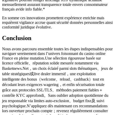
mensuellement assurant transparence totale envers consommateur
français avide info fiable.*
En somme ces innovations promettent expérience enrichie mais
requièrent vigilance accrue quant sécurité données personnelles ainsi
conformité juridique évolutive.
Conclusion
Nous avons parcouru ensemble toutes les étapes indispensables pour
naviguer sereinement dans l’univers foisonnant du casino online
France en pleine mutation.Une sélection rigoureuse basée sur
licence officielle、réputation solide mesurée notamment via
Basketnews.Net，un choix éclairé parmi slots thématiques、jeux de
table stratégiques或live dealer immersif，une exploitation
intelligente des bonus（welcome、reload、cashback）tout en
décodant leurs exigences wagering，et enfin sécurisation totale
grâce aux protocoles SSL/TLS、méthodes paiement fiables＋
contrôle KYC approfondi。Sans oublier adoption quotidienne du
jeu responsable via limites auto‑exclusion、budget fixe及 suivi
psychologique.N’appliquez dès maintenant ces recommandations
lors ouverture prochain compte；revenez régulièrement consulter