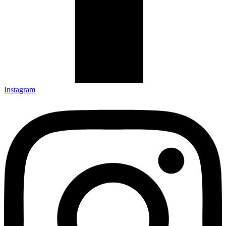
Instagram