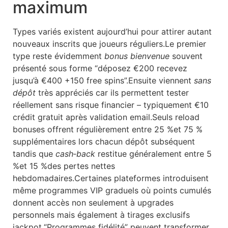
maximum
Types variés existent aujourd’hui pour attirer autant
nouveaux inscrits que joueurs réguliers.Le premier
type reste évidemment
bonus bienvenue
souvent
présenté sous forme “déposez €200 recevez
jusqu’à €400 +150 free spins”.Ensuite viennent
sans
dépôt
très appréciés car ils permettent tester
réellement sans risque financier – typiquement €10
crédit gratuit après validation email.Seuls reload
bonuses offrent régulièrement entre 25 %et 75 %
supplémentaires lors chacun dépôt subséquent
tandis que
cash‑back
restitue généralement entre 5
%et 15 %des pertes nettes
hebdomadaires.Certaines plateformes introduisent
même programmes VIP graduels où points cumulés
donnent accès non seulement à upgrades
personnels mais également à tirages exclusifs
jackpot.“Programmes fidélité” peuvent transformer