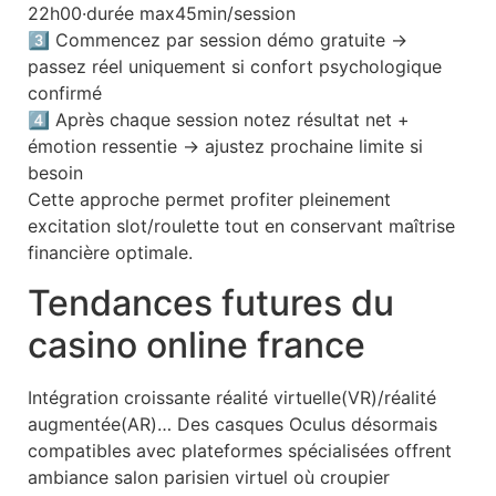
22h00·durée max45min/session
3️⃣ Commencez par session démo gratuite →
passez réel uniquement si confort psychologique
confirmé
4️⃣ Après chaque session notez résultat net +
émotion ressentie → ajustez prochaine limite si
besoin
Cette approche permet profiter pleinement
excitation slot/roulette tout en conservant maîtrise
financière optimale.
Tendances futures du
casino online france
Intégration croissante réalité virtuelle(VR)/réalité
augmentée(AR)… Des casques Oculus désormais
compatibles avec plateformes spécialisées offrent
ambiance salon parisien virtuel où croupier