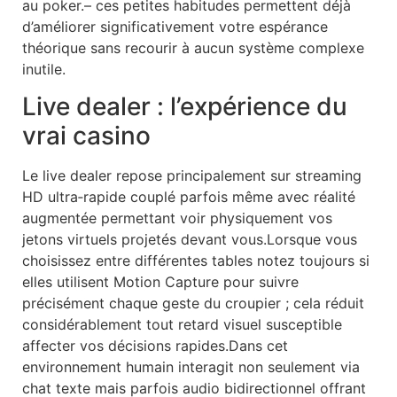
au poker.– ces petites habitudes permettent déjà​
d’améliorer significativement votre espérance
théorique sans recourir à aucun système complexe
inutile.​
Live dealer : l’expérience du
vrai casino
Le live dealer repose principalement sur streaming
HD ultra‑rapide couplé parfois même avec réalité
augmentée permettant voir physiquement vos
jetons virtuels projetés devant vous.Lorsque vous
choisissez entre différentes tables notez toujours si
elles utilisent Motion Capture pour suivre
précisément chaque geste du croupier ; cela réduit
considérablement tout retard visuel susceptible
affecter vos décisions rapides.Dans cet
environnement humain interagit non seulement via
chat texte mais parfois audio bidirectionnel offrant