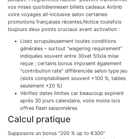
vos mises quotidiennes​en billets cadeaux Airbnb
voire voyages all-inclusive selon certaines
promotions françaises récentes.Notice toutefois
toujours deux points cruciaux avant activation :
Lisez scrupuleusement toutes conditions
générales – surtout “wagering requirement”
indiquées souvent entre 30xet 50xla mise
reçue ; certains bonus imposent également
“contribution rate” différenciée selon type jeu
(slots comptabilisent souvent +100 %, tables
seulement +20 %)
Vérifiez dates limites car beaucoup expirent
après 30 jours calendaire, voire moins lors
offres flash saisonnières
Calcul pratique
Supposons un bonus “200 % up to €300”