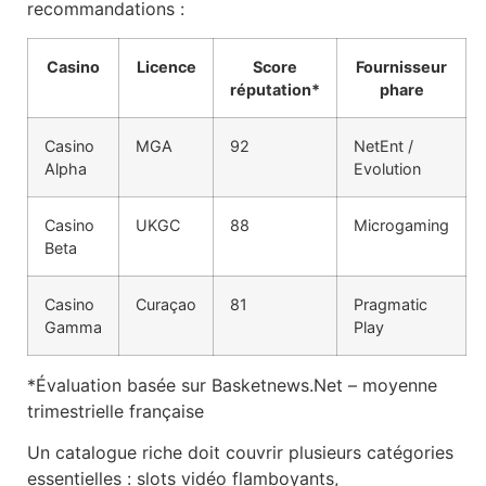
recommandations :
Casino
Licence
Score
Fournisseur
réputation*
phare
Casino
MGA
92
NetEnt /
Alpha
Evolution
Casino
UKGC
88
Microgaming
Beta
Casino
Curaçao
81
Pragmatic
Gamma
Play
*Évaluation basée sur Basketnews.Net – moyenne
trimestrielle française
Un catalogue riche doit couvrir plusieurs catégories
essentielles : slots vidéo flamboyants,