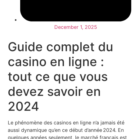
December 1, 2025
Guide complet du
casino en ligne :
tout ce que vous
devez savoir en
2024
Le phénomène des casinos en ligne n’a jamais été
aussi dynamique qu’en ce début d’année 2024. En
quelques années seulement, le marché français est