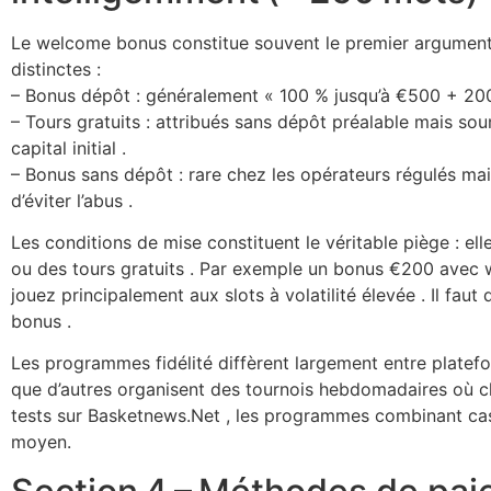
Le welcome bonus constitue souvent le premier argument c
distinctes :
– Bonus dépôt : généralement « 100 % jusqu’à €500 + 200
– Tours gratuits : attribués sans dépôt préalable mais sou
capital initial .
– Bonus sans dépôt : rare chez les opérateurs régulés mais
d’éviter l’abus .
Les conditions de mise constituent le véritable piège : e
ou des tours gratuits . Par exemple un bonus €200 avec 
jouez principalement aux slots à volatilité élevée . Il fa
bonus .
Les programmes fidélité diffèrent largement entre platefo
que d’autres organisent des tournois hebdomadaires où c
tests sur Basketnews.Net , les programmes combinant cash
moyen.