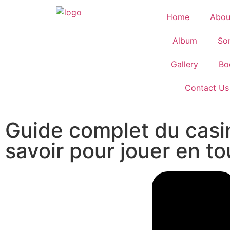
Home
Abou
Album
So
Gallery
Bo
Contact Us
Guide complet du casi
savoir pour jouer en t