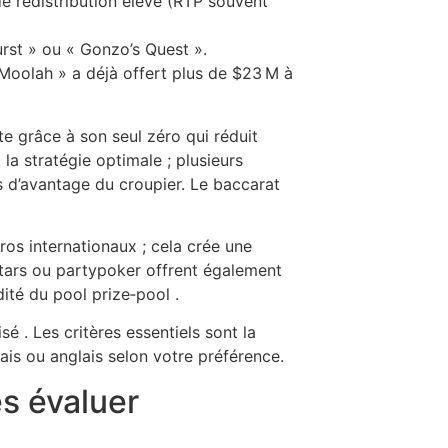
de redistribution élevé (RTP souvent
urst » ou « Gonzo’s Quest ».
Moolah » a déjà offert plus de $23 M à
e grâce à son seul zéro qui réduit
a stratégie optimale ; plusieurs
 d’avantage du croupier. Le baccarat
os internationaux ; cela crée une
Stars ou partypoker offrent également
ité du pool prize‑pool .
é . Les critères essentiels sont la
çais ou anglais selon votre préférence.
es évaluer