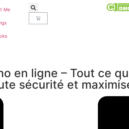
t Me
ngs
oks
no en ligne – Tout ce q
oute sécurité et maximis