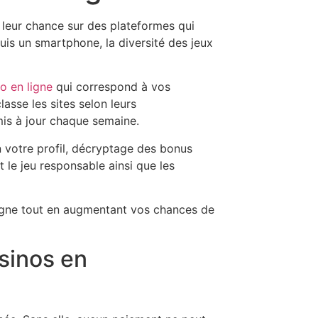
 leur chance sur des plateformes qui
puis un smartphone, la diversité des jeux
o en ligne
qui correspond à vos
asse les sites selon leurs
mis à jour chaque semaine.
n votre profil, décryptage des bonus
le jeu responsable ainsi que les
 ligne tout en augmentant vos chances de
asinos en