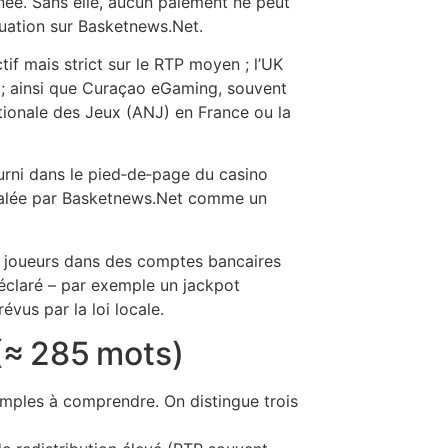
nnée. Sans elle, aucun paiement ne peut
aluation sur Basketnews.Net.
if mais strict sur le RTP moyen ; l’UK
 ; ainsi que Curaçao eGaming, souvent
ationale des Jeux (ANJ) en France ou la
fourni dans le pied‑de‑page du casino
ignalée par Basketnews.Net comme un
nds joueurs dans des comptes bancaires
déclaré – par exemple un jackpot
vus par la loi locale.
 (≈ 285 mots)
imples à comprendre. On distingue trois