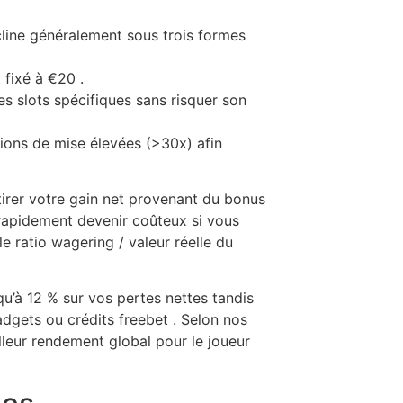
cline généralement sous trois formes
fixé à €20 .
es slots spécifiques sans risquer son
tions de mise élevées (>30x) afin
tirer votre gain net provenant du bonus
rapidement devenir coûteux si vous
e ratio wagering / valeur réelle du
u’à 12 % sur vos pertes nettes tandis
gets ou crédits freebet . Selon nos
leur rendement global pour le joueur