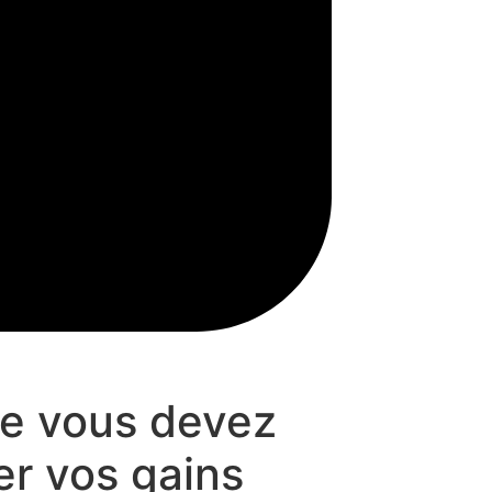
ue vous devez
er vos gains