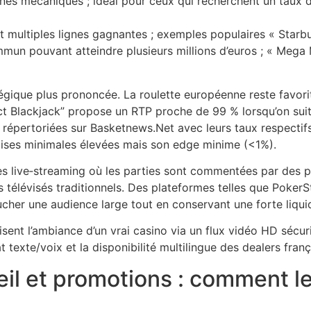
ines mécaniques ; idéal pour ceux qui recherchent un taux 
et multiples lignes gagnantes ; exemples populaires « Starb
mun pouvant atteindre plusieurs millions d’euros ; « Mega 
égique plus prononcée. La roulette européenne reste favorit
t Blackjack” propose un RTP proche de 99 % lorsqu’on suit l
répertoriées sur Basketnews.Net avec leurs taux respectifs
 mises minimales élevées mais son edge minime (<1%).
es live‑streaming où les parties sont commentées par des pr
s télévisés traditionnels. Des plateformes telles que Poker
her une audience large tout en conservant une forte liquid
isent l’ambiance d’un vrai casino via un flux vidéo HD sécuris
 texte/voix et la disponibilité multilingue des dealers fran
eil et promotions : comment l