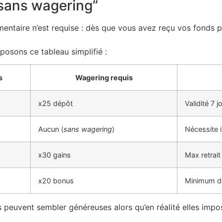
sans wagering”
mentaire n’est requise : dès que vous avez reçu vos fonds 
osons ce tableau simplifié :
s
Wagering requis
x25 dépôt
Validité 7 j
Aucun (
sans wagering
)
Nécessite i
x30 gains
Max retrai
x20 bonus
Minimum d
 peuvent sembler généreuses alors qu’en réalité elles impo