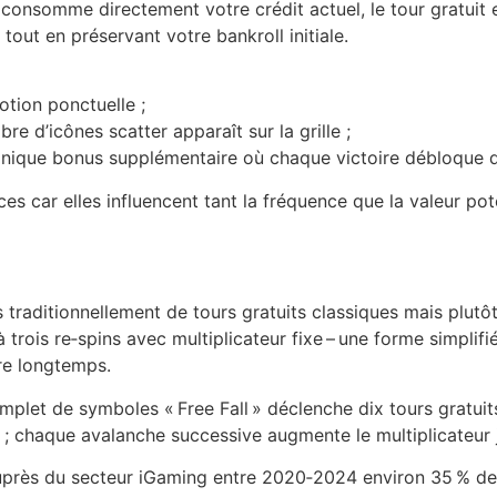
onsomme directement votre crédit actuel, le tour gratuit est
ut en préservant votre bankroll initiale.
otion ponctuelle ;
re d’icônes scatter apparaît sur la grille ;
nique bonus supplémentaire où chaque victoire débloque d
ces car elles influencent tant la fréquence que la valeur po
raditionnellement de tours gratuits classiques mais plutôt 
 trois re‑spins avec multiplicateur fixe – une forme simplifi
dre longtemps.
plet de symboles « Free Fall » déclenche dix tours gratuit
 chaque avalanche successive augmente le multiplicateur 
auprès du secteur iGaming entre 2020‑2024 environ 35 % de