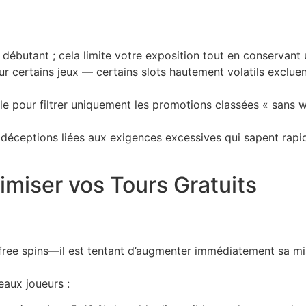
s débutant ; cela limite votre exposition tout en conservant
 sur certains jeux — certains slots hautement volatils exclu
e pour filtrer uniquement les promotions classées « sans w
déceptions liées aux exigences excessives qui sapent rapidem
imiser vos Tours Gratuits
free spins—il est tentant d’augmenter immédiatement sa mis
aux joueurs :