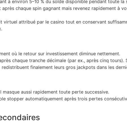
ant à environ 5–10 % du solde disponible pendant toute la 
après chaque spin gagnant mais revenez rapidement à votre 
 virtuel attribué par le casino tout en conservant suffisam
x.
moment où le retour sur investissement diminue nettement.
près chaque tranche décimale (par ex., après cinq tours). S
redistribuent finalement leurs gros jackpots dans les derni
 masque aussi rapidement toute perte successive.
e stopper automatiquement après trois pertes consécutive
secondaires