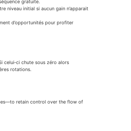
séquence gratuite.
niveau initial si aucun gain n’apparait
ment d’opportunités pour profiter
i celui‑ci chute sous zéro alors
ères rotations.
s—to retain control over the flow of