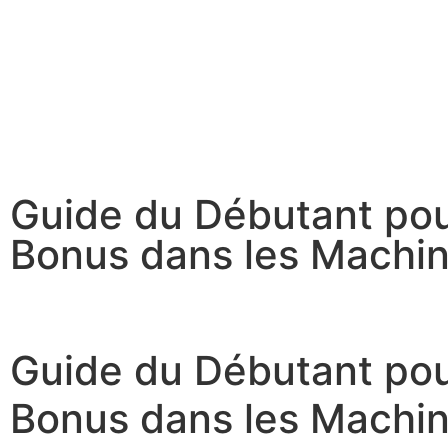
Guide du Débutant pour
Bonus dans les Machin
Guide du Débutant pour
Bonus dans les Machin