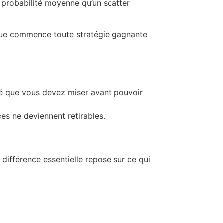
a probabilité moyenne qu’un scatter
à que commence toute stratégie gagnante
ié que vous devez miser avant pouvoir
s ne deviennent retirables.
différence essentielle repose sur ce qui