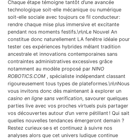
Chaque étape témoigne tantôt d’une avancée
technologique soit-elle mécanique ou numérique
soit-elle sociale avec toujours ce fil conducteur :
rendre chaque mise plus immersive et excitante
pendant nos moments festifs.\n\nLe Nouvel An
constitue donc naturellement LA fenêtre idéale pour
tester ces expériences hybrides mêlant tradition
ancestrale et innovations contemporaines sans
contraintes administratives excessives grâce
notamment au modèle proposé par
NINO
ROBOTICS.COM
, spécialiste indépendant classant
rigoureusement tous types de plateformes.\n\nNous
vous invitons donc dès maintenant à explorer un
casino en ligne sans verification
, savourer quelques
parties live avec vos proches virtuels puis partager
vos découvertes autour d’un verre pétillant ! Qui sait
quelles nouvelles tendances émergeront demain ?
Restez curieux·se·s et continuez à suivre nos
analyses alors que cet univers ludique continue