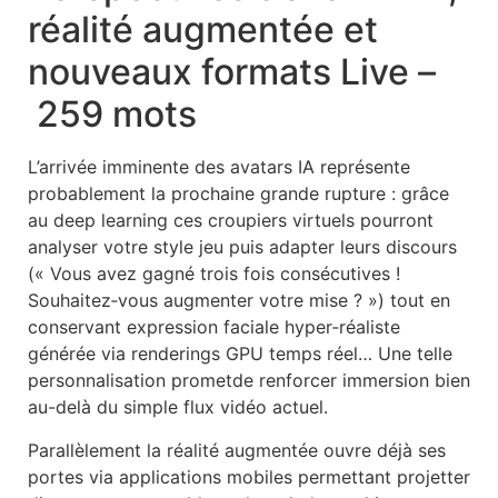
réalité augmentée et
nouveaux formats Live –
259 mots
L’arrivée imminente des avatars IA représente
probablement la prochaine grande rupture : grâce
au deep learning ces croupiers virtuels pourront
analyser votre style jeu puis adapter leurs discours
(« Vous avez gagné trois fois consécutives !
Souhaitez‑vous augmenter votre mise ? ») tout en
conservant expression faciale hyper‑réaliste
générée via renderings GPU temps réel… Une telle
personnalisation prometde renforcer immersion bien
au-delà du simple flux vidéo actuel.
Parallèlement la réalité augmentée ouvre déjà ses
portes via applications mobiles permettant projetter