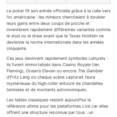
Le poker fit son entrée officielle grâce à la ruée vers
l’or américaine : les mineurs cherchaient à doubler
leurs gains entre deux coups de pioche et
inventèrent rapidement différentes variantes comme
le stud ou le draw avant que le Texas Hold’em ne
devienne la norme internationale dans les années
cinquante.
Ces jeux devinrent rapidement symboles culturels :
ils furent immortalisés dans
Casino Royale
(Ian
Fleming),
Ocean’s Eleven
ou encore
The Gambler
d’Fritz Lang où chaque scène capturait l’aura
mystérieuse du high‑roller entouré de chandelles
tamisées et de montants astronomiques.
Les tables classiques restent aujourd’hui la
référence ultime pour les plateformes Live car elles
offrent une structure reconnue par tous : un