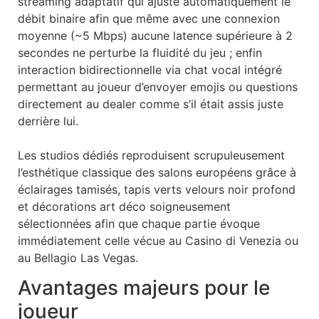
streaming adaptatif qui ajuste automatiquement le
débit binaire afin que même avec une connexion
moyenne (~5 Mbps) aucune latence supérieure à 2
secondes ne perturbe la fluidité du jeu ; enfin
interaction bidirectionnelle via chat vocal intégré
permettant au joueur d’envoyer emojis ou questions
directement au dealer comme s’il était assis juste
derrière lui.
Les studios dédiés reproduisent scrupuleusement
l’esthétique classique des salons européens grâce à
éclairages tamisés, tapis verts velours noir profond
et décorations art déco soigneusement
sélectionnées afin que chaque partie évoque
immédiatement celle vécue au Casino di Venezia ou
au Bellagio Las Vegas.
Avantages majeurs pour le
joueur