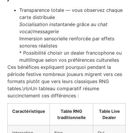
Transparence totale — vous observez chaque
carte distribuée
Socialisation instantanée grâce au chat
vocal/messagerie
Immersion sensorielle renforcée par effets
sonores réalistes
* Possibilité choisir un dealer francophone ou
multilingue selon vos préférences culturelles
Ces bénéfices expliquent pourquoi pendant la
période festive nombreux joueurs migrent vers ces
formats plutôt que vers leurs classiques RNG
tables.\n\nUn tableau comparatif résume
succinctement ces différences :
Caractéristique
Table RNG
Table Live
traditionnelle
Dealer
Interaction
Non
Oui