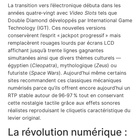
La transition vers l’électronique débuta dans les
années quatre‑vingt avec
Video Slots
tels que
Double Diamond développés par International Game
Technology (IGT). Ces nouvelles versions
conservèrent l’esprit « jackpot progressif » mais
remplacèrent rouages lourds par écrans LCD
affichant jusqu’à trente lignes gagnantes
simultanées ainsi que divers thèmes culturels —
égyptien (
Cleopatra
), mythologique (
Zeus
) ou
futuriste (
Space Wars
). Aujourd’hui même certains
sites recommandent ces classiques mécaniques
numérisés parce qu’ils offrent encore aujourd’hui un
RTP stable autour de 96‑97 % tout en conservant
cette nostalgie tactile grâce aux effets sonores
réalistes reproduisant le cliquetis caractéristique du
levier original.
La révolution numérique :