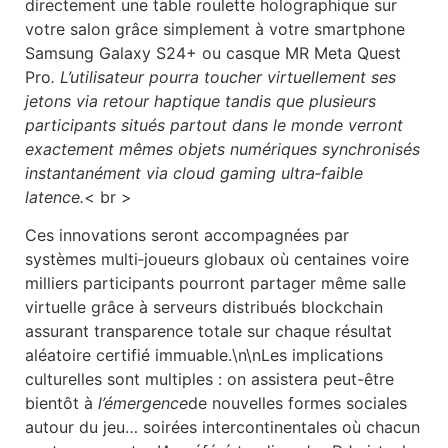
directement une table roulette holographique sur
votre salon grâce simplement à votre smartphone
Samsung Galaxy S24+ ou casque MR Meta Quest
Pro
. L’utilisateur pourra toucher virtuellement ses
jetons via retour haptique tandis que plusieurs
participants situés partout dans le monde verront
exactement mêmes objets numériques synchronisés
instantanément via cloud gaming ultra‑faible
latence.
< br >
Ces innovations seront accompagnées par
systèmes multi‑joueurs globaux où centaines voire
milliers participants pourront partager même salle
virtuelle grâce à serveurs distribués blockchain
assurant transparence totale sur chaque résultat
aléatoire certifié immuable.\n\nLes implications
culturelles sont multiples : on assistera peut-être
bientôt à
l’émergence
​de nouvelles formes sociales
autour du jeu… soirées intercontinentales où chacun