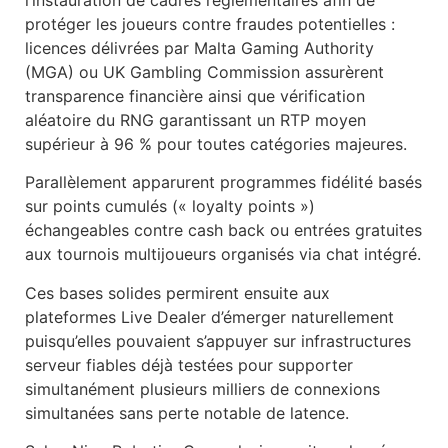
l’instauration de cadres réglementaires afin de
protéger les joueurs contre fraudes potentielles :
licences délivrées par Malta Gaming Authority
(MGA) ou UK Gambling Commission assurèrent
transparence financière ainsi que vérification
aléatoire du RNG garantissant un RTP moyen
supérieur à 96 % pour toutes catégories majeures.
Parallèlement apparurent programmes fidélité basés
sur points cumulés (« loyalty points »)
échangeables contre cash back ou entrées gratuites
aux tournois multijoueurs organisés via chat intégré.
Ces bases solides permirent ensuite aux
plateformes Live Dealer d’émerger naturellement
puisqu’elles pouvaient s’appuyer sur infrastructures
serveur fiables déjà testées pour supporter
simultanément plusieurs milliers de connexions
simultanées sans perte notable de latence.