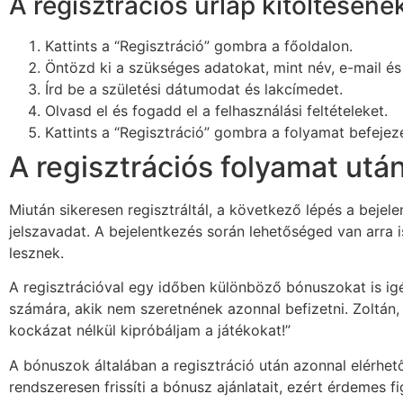
A regisztrációs űrlap kitöltésén
Kattints a “Regisztráció” gombra a főoldalon.
Öntözd ki a szükséges adatokat, mint név, e-mail és 
Írd be a születési dátumodat és lakcímedet.
Olvasd el és fogadd el a felhasználási feltételeket.
Kattints a “Regisztráció” gombra a folyamat befejez
A regisztrációs folyamat utá
Miután sikeresen regisztráltál, a következő lépés a bejel
jelszavadat. A bejelentkezés során lehetőséged van arra 
lesznek.
A regisztrációval egy időben különböző bónuszokat is ig
számára, akik nem szeretnének azonnal befizetni. Zoltán
kockázat nélkül kipróbáljam a játékokat!”
A bónuszok általában a regisztráció után azonnal elérhe
rendszeresen frissíti a bónusz ajánlatait, ezért érdemes f