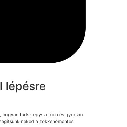
l lépésre
l, hogyan tudsz egyszerűen és gyorsan
gy segítsünk neked a zökkenőmentes