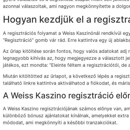
azonnal válaszoltak, ami nagyon megkönnyítette a dolgo
Hogyan kezdjük el a regisztr
A regisztrációs folyamat a Weiss Kaszinónál rendkívül egy
“Regisztráció” gomb vár rád. Erre kattintva egy új ablakb
Az űrlap kitöltése során fontos, hogy valós adatokat adj 
legnagyobb kihívás az, hogy megjegyezze a választott je
játékos, ezt mondta: “Eleinte féltem a regisztrációtól, d
Miután kitöltötted az űrlapot, a következő lépés a regis
található linkre kattintva aktiválhatod a fiókodat, és mári
A Weiss Kaszino regisztráció elő
A Weiss Kaszino regisztrációjának számos előnye van, a
különböző bónusz ajánlatokat kínálnak, amelyekkel extra 
módodat, ami megkönnyíti a későbbi tranzakciókat.