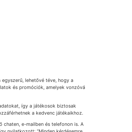
ja egyszerű, lehetővé téve, hogy a
ánlatok és promóciók, amelyek vonzóvá
 adatokat, így a játékosok biztosak
ozzáférhetnek a kedvenc játékaikhoz.
 chaten, e-mailben és telefonon is. A
 így nyilatkozott: “Minden kérdésemre