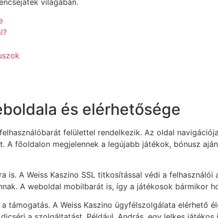
rencsejáték világában.
e
l?
nuszok
z
eboldala és elérhetősége
felhasználóbarát felülettel rendelkezik. Az oldal navigáció
at. A főoldalon megjelennek a legújabb játékok, bónusz aj
a is. A Weiss Kaszino SSL titkosítással védi a felhasználói
nak. A weboldal mobilbarát is, így a játékosok bármikor h
 a támogatás. A Weiss Kaszino ügyfélszolgálata elérhető élő
dicséri a szolgáltatást. Például, András, egy lelkes játékos