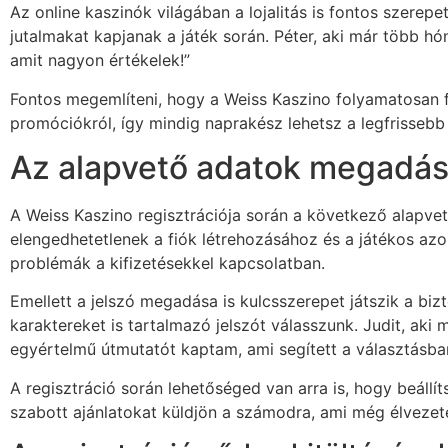
Az online kaszinók világában a lojalitás is fontos szerep
jutalmakat kapjanak a játék során. Péter, aki már több 
amit nagyon értékelek!”
Fontos megemlíteni, hogy a Weiss Kaszino folyamatosan fris
promóciókról, így mindig naprakész lehetsz a legfrissebb
Az alapvető adatok megadása
A Weiss Kaszino regisztrációja során a következő alapvet
elengedhetetlenek a fiók létrehozásához és a játékos a
problémák a kifizetésekkel kapcsolatban.
Emellett a jelszó megadása is kulcsszerepet játszik a bi
karaktereket is tartalmazó jelszót válasszunk. Judit, aki 
egyértelmű útmutatót kaptam, ami segített a választásba
A regisztráció során lehetőséged van arra is, hogy beállít
szabott ajánlatokat küldjön a számodra, ami még élvezet