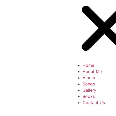
Home
About Me
Album
Songs
Gallery
Books
Contact Us