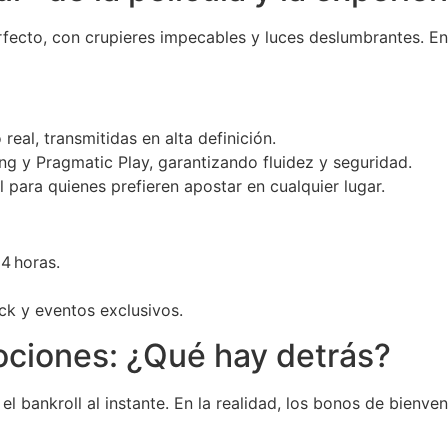
rfecto, con crupieres impecables y luces deslumbrantes. En 
eal, transmitidas en alta definición.
g y Pragmatic Play, garantizando fluidez y seguridad.
l para quienes prefieren apostar en cualquier lugar.
4 horas.
k y eventos exclusivos.
ociones: ¿Qué hay detrás?
l bankroll al instante. En la realidad, los bonos de bienve