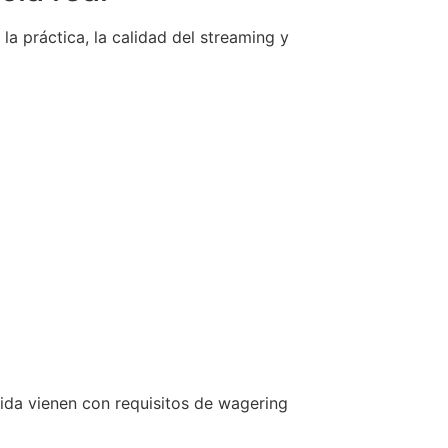
la práctica, la calidad del streaming y
nida vienen con requisitos de wagering