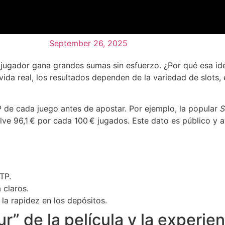
September 26, 2025
jugador gana grandes sumas sin esfuerzo. ¿Por qué esa ide
vida real, los resultados dependen de la variedad de slots, 
P de cada juego antes de apostar. Por ejemplo, la popular
S
vuelve 96,1 € por cada 100 € jugados. Este dato es público y
TP.
 claros.
la rapidez en los depósitos.
r” de la película y la experien