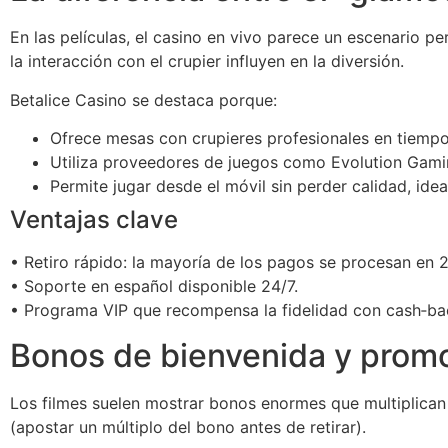
En las películas, el casino en vivo parece un escenario pe
la interacción con el crupier influyen en la diversión.
Betalice Casino se destaca porque:
Ofrece mesas con crupieres profesionales en tiempo r
Utiliza proveedores de juegos como Evolution Gamin
Permite jugar desde el móvil sin perder calidad, idea
Ventajas clave
• Retiro rápido: la mayoría de los pagos se procesan en 2
• Soporte en español disponible 24/7.
• Programa VIP que recompensa la fidelidad con cash‑bac
Bonos de bienvenida y prom
Los filmes suelen mostrar bonos enormes que multiplican e
(apostar un múltiplo del bono antes de retirar).