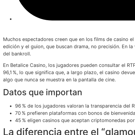
Muchos espectadores creen que en los films de casino el 
edición y el guion, que buscan drama, no precisión. En la 
del bankroll.
En Betalice Casino, los jugadores pueden consultar el RT
96,1 %, lo que significa que, a largo plazo, el casino de
algo que nunca se muestra en la pantalla de cine.
Datos que importan
96 % de los jugadores valoran la transparencia del R
70 % prefieren plataformas con bonos de bienvenida
45 % eligen casinos que aceptan criptomonedas por 
La diferencia entre el “glamou