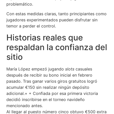
problemático.​
Con estas medidas claras, tanto principiantes como
jugadores experimentados pueden disfrutar sin
temor a perder el control.
Historias reales que
respaldan la confianza del
sitio
María López empezó jugando
slots
casuales
después de recibir su bono inicial en febrero
pasado. Tras ganar varios giros gratuitos logró
acumular €150 sin realizar ningún depósito
adicional.+ + Confiada por esa primera victoria
decidió inscribirse en el torneo navideño
mencionado antes.
Al llegar al puesto número cinco obtuvo €500 extra