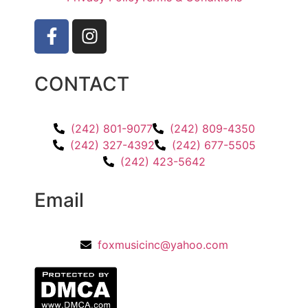
CONTACT
(242) 801-9077
(242) 809-4350
(242) 327-4392
(242) 677-5505
(242) 423-5642
Email
foxmusicinc@yahoo.com