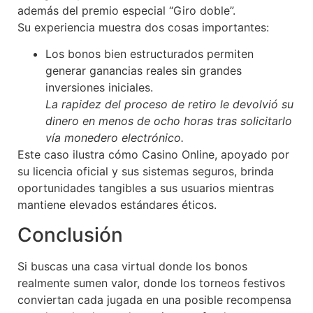
además del premio especial “Giro doble”.
Su experiencia muestra dos cosas importantes:
Los bonos bien estructurados permiten
generar ganancias reales sin grandes
inversiones iniciales.
La rapidez del proceso de retiro le devolvió su
dinero en menos de ocho horas tras solicitarlo
vía monedero electrónico.
Este caso ilustra cómo Casino Online, apoyado por
su licencia oficial y sus sistemas seguros, brinda
oportunidades tangibles a sus usuarios mientras
mantiene elevados estándares éticos.
Conclusión
Si buscas una casa virtual donde los bonos
realmente sumen valor, donde los torneos festivos
conviertan cada jugada en una posible recompensa