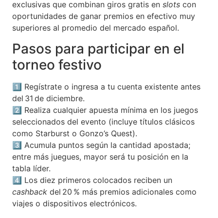
exclusivas que combinan giros gratis en
slots
con
oportunidades de ganar premios en efectivo muy
superiores al promedio del mercado español.​
Pasos para participar en el
torneo festivo
1️⃣ Regístrate o ingresa a tu cuenta existente antes
del 31 de diciembre.
2️⃣ Realiza cualquier apuesta mínima en los juegos
seleccionados del evento (incluye títulos clásicos
como Starburst o Gonzo’s Quest).
3️⃣ Acumula puntos según la cantidad apostada;
entre más juegues, mayor será tu posición en la
tabla líder.
4️⃣ Los diez primeros colocados reciben un
cashback
del 20 % más premios adicionales como
viajes o dispositivos electrónicos.