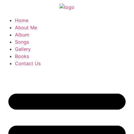
Home
About Me
Album
Songs
Gallery
Books
Contact Us