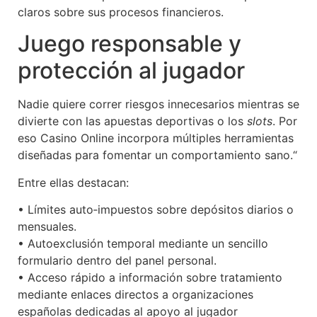
claros sobre sus procesos financieros.
Juego responsable y
protección al jugador
Nadie quiere correr riesgos innecesarios mientras se
divierte con las apuestas deportivas o los
slots
. Por
eso Casino Online incorpora múltiples herramientas
diseñadas para fomentar un comportamiento sano.“
Entre ellas destacan:
• Límites auto‑impuestos sobre depósitos diarios o
mensuales.
• Autoexclusión temporal mediante un sencillo
formulario dentro del panel personal.
• Acceso rápido a información sobre tratamiento
mediante enlaces directos a organizaciones
españolas dedicadas al apoyo al jugador