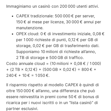
Immaginiamo un casinò con 200 000 utenti attivi.
CAPEX tradizionale: 500 000 € per server,
150 € al mese per licenze, 30 000 € annui per
manutenzione.
OPEX cloud: 0 € di investimento iniziale, 0,08 €
per 1 000 richieste di punti, 0,12 € per GB di
storage, 0,02 € per GB di trasferimento dati.
Supponiamo 10 milioni di richieste all’anno,
2 TB di storage e 500 GB di traffico.
Costo annuale cloud = (10 milioni × 0,08 € / 1 000)
+ (2 TB × 0,12 €) + (500 GB × 0,02 €) = 800 € +
240 € + 10 € = 1 050 €.
Il risparmio rispetto al modello CAPEX è quindi di
oltre 150 000 € all’anno, una differenza che può
essere reinvestita in premi come 50 € di bonus di
ricarica per i nuovi iscritti o in un “lista casinò” di
partner esclusivi.