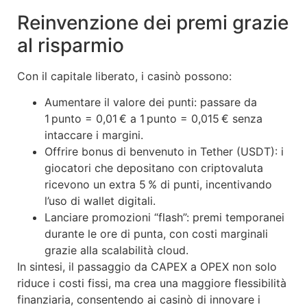
Reinvenzione dei premi grazie
al risparmio
Con il capitale liberato, i casinò possono:
Aumentare il valore dei punti: passare da
1 punto = 0,01 € a 1 punto = 0,015 € senza
intaccare i margini.
Offrire bonus di benvenuto in Tether (USDT): i
giocatori che depositano con criptovaluta
ricevono un extra 5 % di punti, incentivando
l’uso di wallet digitali.
Lanciare promozioni “flash”: premi temporanei
durante le ore di punta, con costi marginali
grazie alla scalabilità cloud.
In sintesi, il passaggio da CAPEX a OPEX non solo
riduce i costi fissi, ma crea una maggiore flessibilità
finanziaria, consentendo ai casinò di innovare i