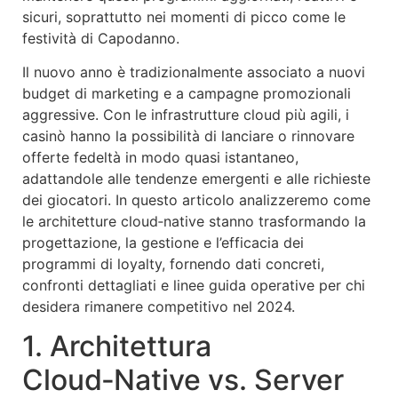
sicuri, soprattutto nei momenti di picco come le
festività di Capodanno.
Il nuovo anno è tradizionalmente associato a nuovi
budget di marketing e a campagne promozionali
aggressive. Con le infrastrutture cloud più agili, i
casinò hanno la possibilità di lanciare o rinnovare
offerte fedeltà in modo quasi istantaneo,
adattandole alle tendenze emergenti e alle richieste
dei giocatori. In questo articolo analizzeremo come
le architetture cloud‑native stanno trasformando la
progettazione, la gestione e l’efficacia dei
programmi di loyalty, fornendo dati concreti,
confronti dettagliati e linee guida operative per chi
desidera rimanere competitivo nel 2024.
1. Architettura
Cloud‑Native vs. Server