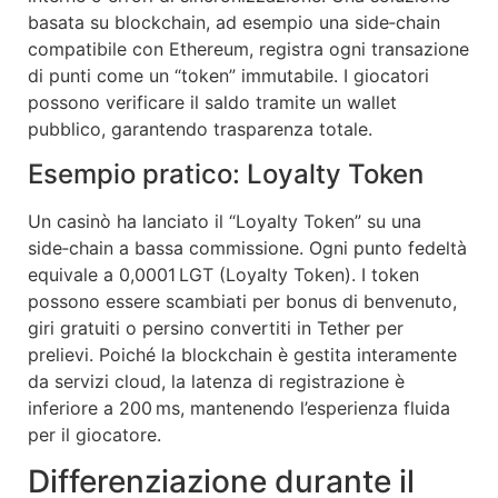
basata su blockchain, ad esempio una side‑chain
compatibile con Ethereum, registra ogni transazione
di punti come un “token” immutabile. I giocatori
possono verificare il saldo tramite un wallet
pubblico, garantendo trasparenza totale.
Esempio pratico: Loyalty Token
Un casinò ha lanciato il “Loyalty Token” su una
side‑chain a bassa commissione. Ogni punto fedeltà
equivale a 0,0001 LGT (Loyalty Token). I token
possono essere scambiati per bonus di benvenuto,
giri gratuiti o persino convertiti in Tether per
prelievi. Poiché la blockchain è gestita interamente
da servizi cloud, la latenza di registrazione è
inferiore a 200 ms, mantenendo l’esperienza fluida
per il giocatore.
Differenziazione durante il