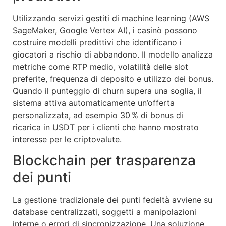
Utilizzando servizi gestiti di machine learning (AWS
SageMaker, Google Vertex AI), i casinò possono
costruire modelli predittivi che identificano i
giocatori a rischio di abbandono. Il modello analizza
metriche come RTP medio, volatilità delle slot
preferite, frequenza di deposito e utilizzo dei bonus.
Quando il punteggio di churn supera una soglia, il
sistema attiva automaticamente un’offerta
personalizzata, ad esempio 30 % di bonus di
ricarica in USDT per i clienti che hanno mostrato
interesse per le criptovalute.
Blockchain per trasparenza
dei punti
La gestione tradizionale dei punti fedeltà avviene su
database centralizzati, soggetti a manipolazioni
interne o errori di sincronizzazione. Una soluzione