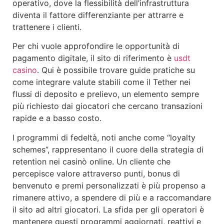
operativo, dove la flessibilità dell’infrastruttura
diventa il fattore differenziante per attrarre e
trattenere i clienti.
Per chi vuole approfondire le opportunità di
pagamento digitale, il sito di riferimento è
usdt
casino
. Qui è possibile trovare guide pratiche su
come integrare valute stabili come il Tether nei
flussi di deposito e prelievo, un elemento sempre
più richiesto dai giocatori che cercano transazioni
rapide e a basso costo.
I programmi di fedeltà, noti anche come “loyalty
schemes”, rappresentano il cuore della strategia di
retention nei casinò online. Un cliente che
percepisce valore attraverso punti, bonus di
benvenuto e premi personalizzati è più propenso a
rimanere attivo, a spendere di più e a raccomandare
il sito ad altri giocatori. La sfida per gli operatori è
mantenere questi programmi aggiornati, reattivi e