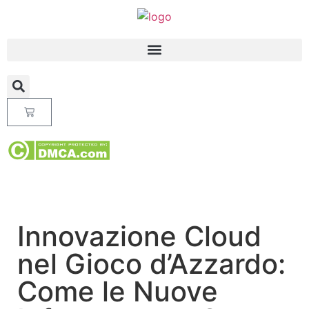
Innovazione Cloud
nel Gioco d’Azzardo:
Come le Nuove