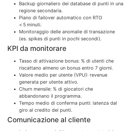
Backup giornaliero dei database di punti in una
regione secondaria.
Piano di failover automatico con RTO
< 5 minuti.
Monitoraggio delle anomalie di transazione
(es. spikes di punti in pochi secondi).
KPI da monitorare
Tasso di attivazione bonus: % di utenti che
riscattano almeno un bonus entro 7 giorni.
Valore medio per utente (VPU): revenue
generata per utente attivo.
Churn mensile: % di giocatori che
abbandonano il programma.
Tempo medio di conferma punti: latenza dal
giro al credito dei punti.
Comunicazione al cliente