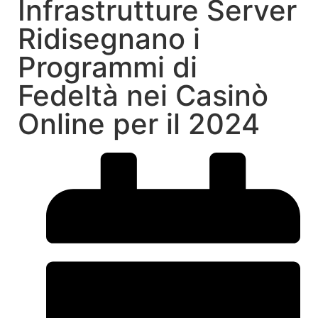
Infrastrutture Server
Ridisegnano i
Programmi di
Fedeltà nei Casinò
Online per il 2024