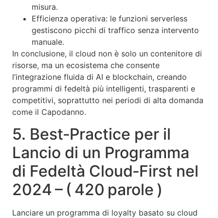
misura.
Efficienza operativa: le funzioni serverless
gestiscono picchi di traffico senza intervento
manuale.
In conclusione, il cloud non è solo un contenitore di
risorse, ma un ecosistema che consente
l’integrazione fluida di AI e blockchain, creando
programmi di fedeltà più intelligenti, trasparenti e
competitivi, soprattutto nei periodi di alta domanda
come il Capodanno.
5. Best‑Practice per il
Lancio di un Programma
di Fedeltà Cloud‑First nel
2024 – ( 420 parole )
Lanciare un programma di loyalty basato su cloud