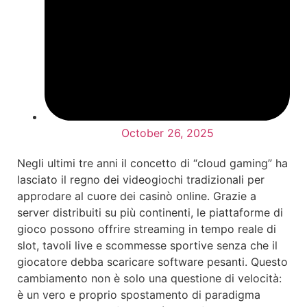
October 26, 2025
Negli ultimi tre anni il concetto di “cloud gaming” ha
lasciato il regno dei videogiochi tradizionali per
approdare al cuore dei casinò online. Grazie a
server distribuiti su più continenti, le piattaforme di
gioco possono offrire streaming in tempo reale di
slot, tavoli live e scommesse sportive senza che il
giocatore debba scaricare software pesanti. Questo
cambiamento non è solo una questione di velocità:
è un vero e proprio spostamento di paradigma