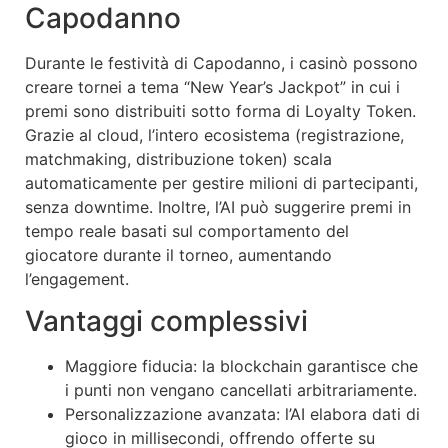
Capodanno
Durante le festività di Capodanno, i casinò possono
creare tornei a tema “New Year’s Jackpot” in cui i
premi sono distribuiti sotto forma di Loyalty Token.
Grazie al cloud, l’intero ecosistema (registrazione,
matchmaking, distribuzione token) scala
automaticamente per gestire milioni di partecipanti,
senza downtime. Inoltre, l’AI può suggerire premi in
tempo reale basati sul comportamento del
giocatore durante il torneo, aumentando
l’engagement.
Vantaggi complessivi
Maggiore fiducia: la blockchain garantisce che
i punti non vengano cancellati arbitrariamente.
Personalizzazione avanzata: l’AI elabora dati di
gioco in millisecondi, offrendo offerte su